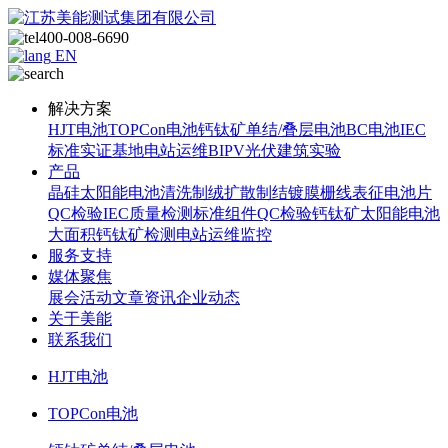
400-008-6690
EN
解决方案
HJT电池
TOPCon电池
钙钛矿单结/叠层电池
BC电池
IEC
标准
实证基地
电站运维
BIPV光伏建筑实验
产品
晶硅太阳能电池
清洗制绒
扩散制结
镀膜
栅线表征
电池片
QC检验
IEC质量检测标准
组件QC检验
钙钛矿太阳能电池
大面积钙钛矿检测
电站运维监控
服务支持
媒体聚焦
展会活动
文章资讯
企业动态
关于美能
联系我们
HJT电池
TOPCon电池