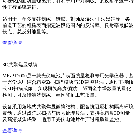
可视化的曲线呈现出来，有利于用户对制绒片的反射率这一特
性进行系统表征。
适用于「单多晶硅制绒、镀膜、刻蚀及湿法/干法黑硅等」各
前道工艺的粗糙表面指定波段范围内的反转率、反射率最低波
长点、总反射能量等。
查看详情
3D共聚焦显微镜
ME-PT3000是一款光伏电池片表面质量检测专用光学仪器，基
于光学原理结合精密Z向扫描模块与3D建模算法，通过非接触
式3D扫描成像，实现栅线高度/宽度、绒面金字塔数量的量化
检测，可反馈清洗制绒、丝网印刷工艺质量。
设备采用落地式共聚焦显微镜结构，配备抗阻尼机构隔离环境
震动，通过点阵式扫描与信号处理算法，支持高精度3D测量
及高清聚焦成像，适用于光伏电池片生产过程质量监控。
查看详情