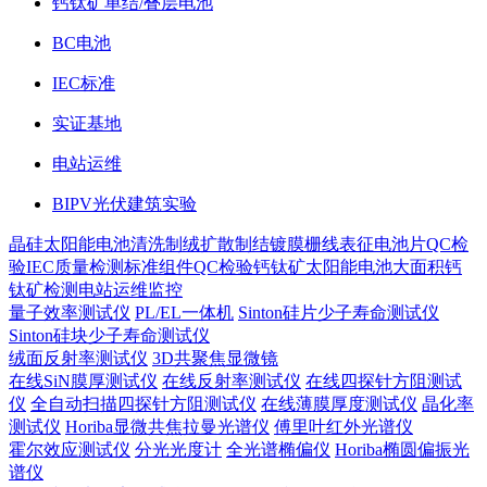
钙钛矿单结/叠层电池
BC电池
IEC标准
实证基地
电站运维
BIPV光伏建筑实验
晶硅太阳能电池
清洗制绒
扩散制结
镀膜
栅线表征
电池片QC检
验
IEC质量检测标准
组件QC检验
钙钛矿太阳能电池
大面积钙
钛矿检测
电站运维监控
量子效率测试仪
PL/EL一体机
Sinton硅片少子寿命测试仪
Sinton硅块少子寿命测试仪
绒面反射率测试仪
3D共聚焦显微镜
在线SiN膜厚测试仪
在线反射率测试仪
在线四探针方阻测试
仪
全自动扫描四探针方阻测试仪
在线薄膜厚度测试仪
晶化率
测试仪
Horiba显微共焦拉曼光谱仪
傅里叶红外光谱仪
霍尔效应测试仪
分光光度计
全光谱椭偏仪
Horiba椭圆偏振光
谱仪