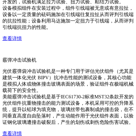
开发的，试验机满足拉力试验、扭力试验、粘结力试验。
设备模拟组件在安装过程中，组件引线端被无意或有意拉扯，
设备以一定质量的砝码施加在引线端往复拉扯从而评判引线端
的抗拉性能；设备利用马达施加一定扭力于引线端，从而评判
引线端抗扭力的性能。
查看详情
霰弹冲击试验机
光伏霰弹袋冲击试验机是一种专门用于评估光伏组件（尤其是
建筑一体化光伏 BIPV）抗冲击性能的测试设备，其核心功能
是模拟人体或物体撞击玻璃表面的场景，验证组件在极端机械
载荷下的安全性。
美能霰弹冲击试验机是基于IEC61730-2标准MST32条款开发的
光伏组件抗重物撞击的能力测试设备，本机采用可控的升降系
统，提升以铅球为填充物，玻璃丝带包裹制成的撞击袋，在不
同垂直高度自由坠落时，产生动能作用于光伏组件表面，以验
证钢化玻璃遭撞击破裂后，产生的划伤或刺伤危险伤害试验。
查看详情