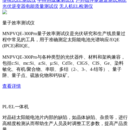
便携式EL测试仪
手持热成像测试仪
户外组件多通道测试系统
光伏逆变器电能质量测试仪
无人机EL检测仪
量子效率测试仪
MNPVQE-300Pro量子效率测试仪是光伏研究和生产线质量过
程中常见的工具，用于准确测定太阳能电池光谱响应/EQE
(IPCE)和IQE。
MNPVQE-300Pro与各种类型的光伏器件、材料和架构兼容，
包括c:Si、mc:Si、a:Si、µ:Si、CdTe、CIGS、CIS、Ge、染料
敏化、有机/聚合物、串联、多结（2-、3-、4-结等）、量子
阱、量子点、硫族化物和钙钛矿。
查看详情
PL/EL一体机
对晶硅太阳能电池片内部的缺陷，如晶体缺陷、杂质等，进行
高精度检测从而帮助生产人员及时调整工艺参数，提高产品质
量。