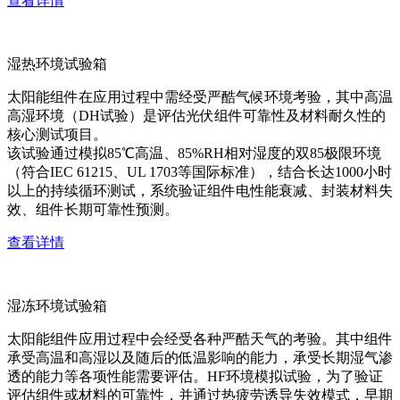
查看详情
湿热环境试验箱
太阳能组件在应用过程中需经受严酷气候环境考验，其中高温
高湿环境（DH试验）是评估光伏组件可靠性及材料耐久性的
核心测试项目。
该试验通过模拟85℃高温、85%RH相对湿度的双85极限环境
（符合IEC 61215、UL 1703等国际标准），结合长达1000小时
以上的持续循环测试，系统验证组件电性能衰减、封装材料失
效、组件长期可靠性预测。
查看详情
湿冻环境试验箱
太阳能组件应用过程中会经受各种严酷天气的考验。其中组件
承受高温和高湿以及随后的低温影响的能力，承受长期湿气渗
透的能力等各项性能需要评估。HF环境模拟试验，为了验证
评估组件或材料的可靠性，并通过热疲劳诱导失效模式，早期