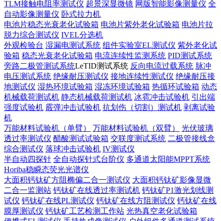
TLM接触电阻率测试仪
超景深显微镜
网版智能影像测量仪
全
自动影像测量仪
卧式拉力机
电池片稳态光衰老化试验箱
电池片紫外老化试验箱
电池片拉
脱力综合测试仪
IVEL分选机
外观检验台
湿漏电测试系统
组件实验室EL测试仪
紫外老化试
验箱
稳态光衰老化试验箱
电流连续性监测系统
PID测试系统
旁路二极管测试系统
LeTID测试系统
反向电流过载系统
脉冲
电压测试系统
绝缘耐压测试仪
接地连续性测试仪
绝缘耐压接
地测试仪
湿热环境试验箱
湿冻环境试验箱
热循环试验箱
动态
机械载荷测试机
静态机械载荷测试机
冰雹冲击试验机
引出端
强度试验机
霰弹冲击试验机
抗划伤（切割）测试机
剥离试验
机
万能材料试验机（单臂）
万能材料试验机（双臂）
光伏玻璃
透过率测试仪
醋酸测试试验箱
交联度测试系统
二极管接线盒
综合测试仪
落球冲击试验机
IV测试仪
半自动四探针
全自动探针式台阶仪
多通道太阳能MPPT系统
Horiba稳瞬态荧光光谱仪
大面积钙钛矿方阻椭偏二合一测试仪
大面积钙钛矿影像显微
二合一监测站
钙钛矿在线透过率测试机
钙钛矿P1激光划线测
试仪
钙钛矿在线PL测试仪
钙钛矿在线方阻测试仪
钙钛矿在线
膜厚测试仪
钙钛矿工艺检测工作站
光热真空老化试验箱