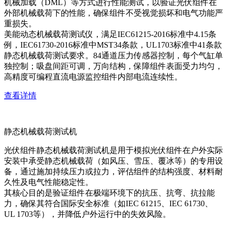
机械加载（DML）等方式进行性能测试，以验证光伏组件在
外部机械载荷下的性能，确保组件不受视觉损坏和电气功能严
重损失。
美能动态机械载荷测试仪，满足IEC61215-2016标准中4.15条
例，IEC61730-2016标准中MST34条款，UL1703标准中41条款
静态机械载荷测试要求。84通道压力传感器控制，每个气缸单
独控制；吸盘间距可调，万向结构，保障组件表面受力均匀，
高精度可编程直流电源监控组件内部电流连续性。
查看详情
静态机械载荷测试机
光伏组件静态机械载荷测试机是用于模拟光伏组件在户外实际
安装中承受静态机械载荷（如风压、雪压、覆冰等）的专用设
备，通过施加持续压力或拉力，评估组件的结构强度、材料耐
久性及电气性能稳定性。
其核心目的是验证组件在极端环境下的抗压、抗弯、抗拉能
力，确保其符合国际安全标准（如IEC 61215、IEC 61730、
UL 1703等），并降低户外运行中的失效风险。