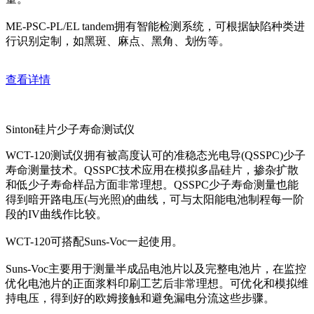
ME-PSC-PL/EL tandem拥有智能检测系统，可根据缺陷种类进
行识别定制，如黑斑、麻点、黑角、划伤等。
查看详情
Sinton硅片少子寿命测试仪
WCT-120测试仪拥有被高度认可的准稳态光电导(QSSPC)少子
寿命测量技术。QSSPC技术应用在模拟多晶硅片，掺杂扩散
和低少子寿命样品方面非常理想。QSSPC少子寿命测量也能
得到暗开路电压(与光照)的曲线，可与太阳能电池制程每一阶
段的IV曲线作比较。
WCT-120可搭配Suns-Voc一起使用。
Suns-Voc主要用于测量半成品电池片以及完整电池片，在监控
优化电池片的正面浆料印刷工艺后非常理想。可优化和模拟维
持电压，得到好的欧姆接触和避免漏电分流这些步骤。