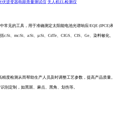
光伏逆变器电能质量测试仪
无人机EL检测仪
中常见的工具，用于准确测定太阳能电池光谱响应/EQE (IPCE)和
Si、mc:Si、a:Si、µ:Si、CdTe、CIGS、CIS、Ge、
高精度检测从而帮助生产人员及时调整工艺参数，提高产品质量
陷种类进行识别定制，如黑斑、麻点、黑角、划伤等。