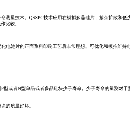
)少子寿命测量技术。QSSPC技术应用在模拟多晶硅片，掺杂扩散和
线作比较。
在监控优化电池片的正面浆料印刷工艺后非常理想。可优化和模拟维
就量测P型或者N型单晶或者多晶硅块少子寿命。少子寿命的量测对
硅块的质量好坏。