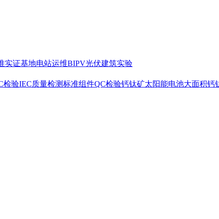
准
实证基地
电站运维
BIPV光伏建筑实验
C检验
IEC质量检测标准
组件QC检验
钙钛矿太阳能电池
大面积钙