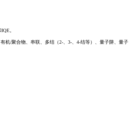
IQE。
染料敏化、有机/聚合物、串联、多结（2-、3-、4-结等）、量子阱、量子
。