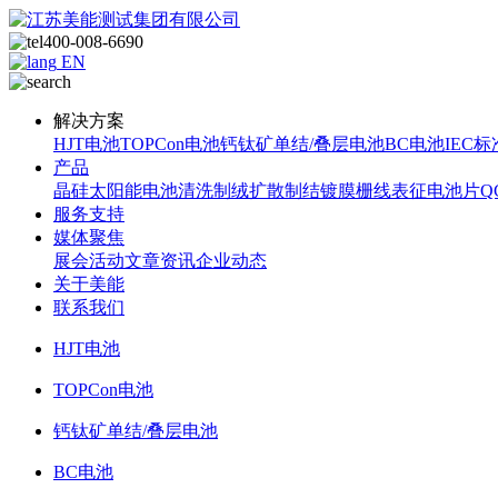
400-008-6690
EN
解决方案
HJT电池
TOPCon电池
钙钛矿单结/叠层电池
BC电池
IEC标
产品
晶硅太阳能电池
清洗制绒
扩散制结
镀膜
栅线表征
电池片Q
服务支持
媒体聚焦
展会活动
文章资讯
企业动态
关于美能
联系我们
HJT电池
TOPCon电池
钙钛矿单结/叠层电池
BC电池