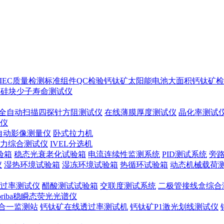
IEC质量检测标准
组件QC检验
钙钛矿太阳能电池
大面积钙钛矿检
ton硅块少子寿命测试仪
全自动扫描四探针方阻测试仪
在线薄膜厚度测试仪
晶化率测试
谱仪
自动影像测量仪
卧式拉力机
力综合测试仪
IVEL分选机
验箱
稳态光衰老化试验箱
电流连续性监测系统
PID测试系统
旁
仪
湿热环境试验箱
湿冻环境试验箱
热循环试验箱
动态机械载荷
过率测试仪
醋酸测试试验箱
交联度测试系统
二极管接线盒综合
oriba稳瞬态荧光光谱仪
合一监测站
钙钛矿在线透过率测试机
钙钛矿P1激光划线测试仪