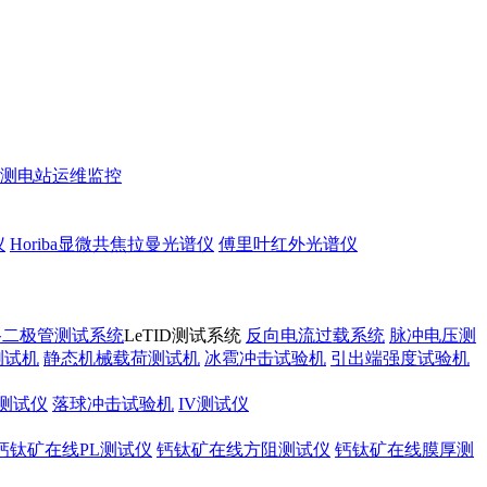
测
电站运维监控
仪
Horiba显微共焦拉曼光谱仪
傅里叶红外光谱仪
路二极管测试系统
LeTID测试系统
反向电流过载系统
脉冲电压测
测试机
静态机械载荷测试机
冰雹冲击试验机
引出端强度试验机
测试仪
落球冲击试验机
IV测试仪
钙钛矿在线PL测试仪
钙钛矿在线方阻测试仪
钙钛矿在线膜厚测