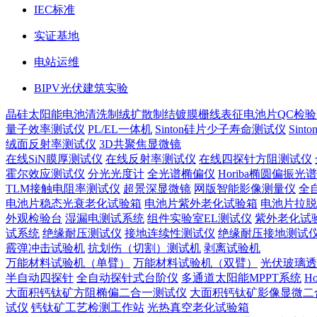
IEC标准
实证基地
电站运维
BIPV光伏建筑实验
晶硅太阳能电池
清洗制绒
扩散制结
镀膜
栅线表征
电池片QC检验
量子效率测试仪
PL/EL一体机
Sinton硅片少子寿命测试仪
Sin
绒面反射率测试仪
3D共聚焦显微镜
在线SiN膜厚测试仪
在线反射率测试仪
在线四探针方阻测试仪
霍尔效应测试仪
分光光度计
全光谱椭偏仪
Horiba椭圆偏振光
TLM接触电阻率测试仪
超景深显微镜
网版智能影像测量仪
全
电池片稳态光衰老化试验箱
电池片紫外老化试验箱
电池片拉脱
外观检验台
湿漏电测试系统
组件实验室EL测试仪
紫外老化试
试系统
绝缘耐压测试仪
接地连续性测试仪
绝缘耐压接地测试
霰弹冲击试验机
抗划伤（切割）测试机
剥离试验机
万能材料试验机（单臂）
万能材料试验机（双臂）
光伏玻璃透
半自动四探针
全自动探针式台阶仪
多通道太阳能MPPT系统
H
大面积钙钛矿方阻椭偏二合一测试仪
大面积钙钛矿影像显微二
试仪
钙钛矿工艺检测工作站
光热真空老化试验箱