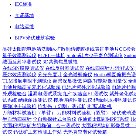
IEC标准
实证基地
电站运维
BIPV光伏建筑实验
晶硅太阳能电池
清洗制绒
扩散制结
镀膜
栅线表征
电池片QC检验
量子效率测试仪
PL/EL一体机
Sinton硅片少子寿命测试仪
Sin
绒面反射率测试仪
3D共聚焦显微镜
在线SiN膜厚测试仪
在线反射率测试仪
在线四探针方阻测试仪
霍尔效应测试仪
分光光度计
全光谱椭偏仪
Horiba椭圆偏振光
TLM接触电阻率测试仪
超景深显微镜
网版智能影像测量仪
全
电池片稳态光衰老化试验箱
电池片紫外老化试验箱
电池片拉脱
外观检验台
湿漏电测试系统
组件实验室EL测试仪
紫外老化试
试系统
绝缘耐压测试仪
接地连续性测试仪
绝缘耐压接地测试
霰弹冲击试验机
抗划伤（切割）测试机
剥离试验机
万能材料试验机（单臂）
万能材料试验机（双臂）
光伏玻璃透
半自动四探针
全自动探针式台阶仪
多通道太阳能MPPT系统
H
大面积钙钛矿方阻椭偏二合一测试仪
大面积钙钛矿影像显微二
试仪
钙钛矿工艺检测工作站
光热真空老化试验箱