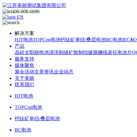
400-008-6690
EN
解决方案
HJT电池
TOPCon电池
钙钛矿单结/叠层电池
BC电池
IEC标
产品
晶硅太阳能电池
清洗制绒
扩散制结
镀膜
栅线表征
电池片Q
服务支持
媒体聚焦
展会活动
文章资讯
企业动态
关于美能
联系我们
HJT电池
TOPCon电池
钙钛矿单结/叠层电池
BC电池