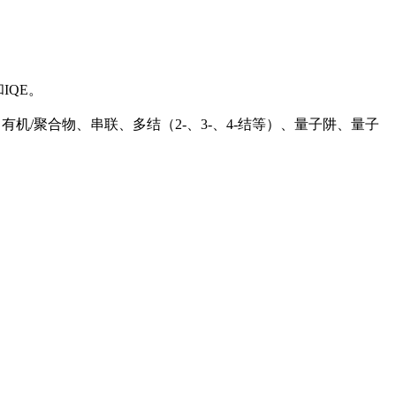
IQE。
染料敏化、有机/聚合物、串联、多结（2-、3-、4-结等）、量子阱、量子
。