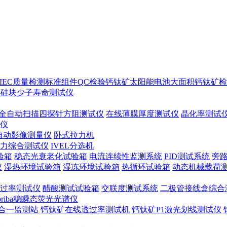
IEC质量检测标准
组件QC检验
钙钛矿太阳能电池
大面积钙钛矿检
ton硅块少子寿命测试仪
全自动扫描四探针方阻测试仪
在线薄膜厚度测试仪
晶化率测试
谱仪
自动影像测量仪
卧式拉力机
力综合测试仪
IVEL分选机
验箱
稳态光衰老化试验箱
电流连续性监测系统
PID测试系统
旁
仪
湿热环境试验箱
湿冻环境试验箱
热循环试验箱
动态机械载荷
过率测试仪
醋酸测试试验箱
交联度测试系统
二极管接线盒综合
oriba稳瞬态荧光光谱仪
合一监测站
钙钛矿在线透过率测试机
钙钛矿P1激光划线测试仪