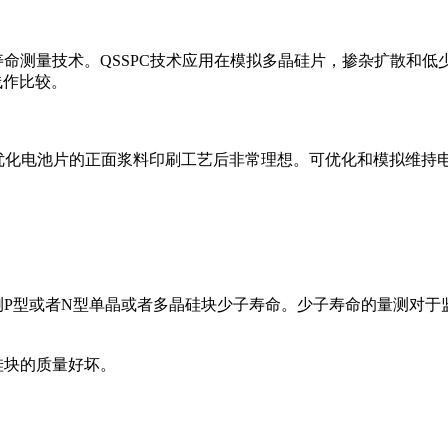
)少子寿命测量技术。QSSPC技术应用在模拟多晶硅片，掺杂扩散和
线作比较。
在监控优化电池片的正面浆料印刷工艺后非常理想。可优化和模拟维
就量测P型或者N型单晶或者多晶硅块少子寿命。少子寿命的量测对
硅块的质量好坏。