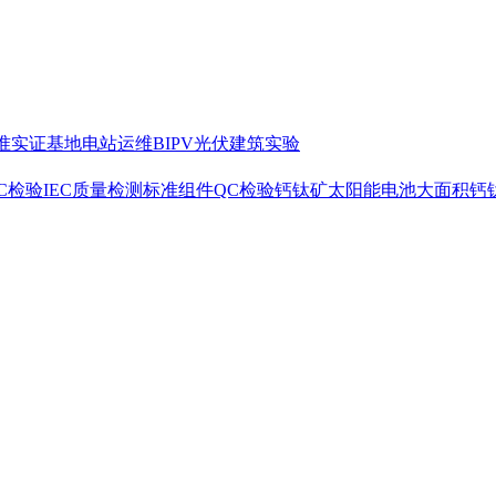
准
实证基地
电站运维
BIPV光伏建筑实验
C检验
IEC质量检测标准
组件QC检验
钙钛矿太阳能电池
大面积钙