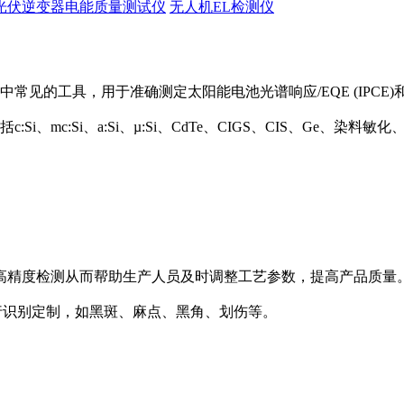
光伏逆变器电能质量测试仪
无人机EL检测仪
中常见的工具，用于准确测定太阳能电池光谱响应/EQE (IPCE)和
Si、mc:Si、a:Si、µ:Si、CdTe、CIGS、CIS、Ge、
高精度检测从而帮助生产人员及时调整工艺参数，提高产品质量
陷种类进行识别定制，如黑斑、麻点、黑角、划伤等。