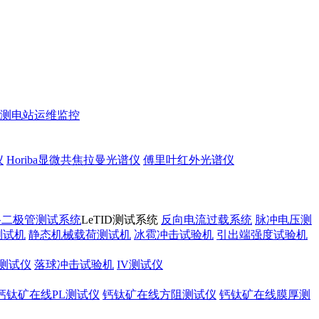
测
电站运维监控
仪
Horiba显微共焦拉曼光谱仪
傅里叶红外光谱仪
路二极管测试系统
LeTID测试系统
反向电流过载系统
脉冲电压测
测试机
静态机械载荷测试机
冰雹冲击试验机
引出端强度试验机
测试仪
落球冲击试验机
IV测试仪
钙钛矿在线PL测试仪
钙钛矿在线方阻测试仪
钙钛矿在线膜厚测