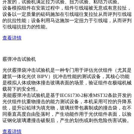
开发的，试验机满足拉力试验、扭力试验、粘结力试验。
设备模拟组件在安装过程中，组件引线端被无意或有意拉扯，
设备以一定质量的砝码施加在引线端往复拉扯从而评判引线端
的抗拉性能；设备利用马达施加一定扭力于引线端，从而评判
引线端抗扭力的性能。
查看详情
霰弹冲击试验机
光伏霰弹袋冲击试验机是一种专门用于评估光伏组件（尤其是
建筑一体化光伏 BIPV）抗冲击性能的测试设备，其核心功能
是模拟人体或物体撞击玻璃表面的场景，验证组件在极端机械
载荷下的安全性。
美能霰弹冲击试验机是基于IEC61730-2标准MST32条款开发的
光伏组件抗重物撞击的能力测试设备，本机采用可控的升降系
统，提升以铅球为填充物，玻璃丝带包裹制成的撞击袋，在不
同垂直高度自由坠落时，产生动能作用于光伏组件表面，以验
证钢化玻璃遭撞击破裂后，产生的划伤或刺伤危险伤害试验。
查看详情