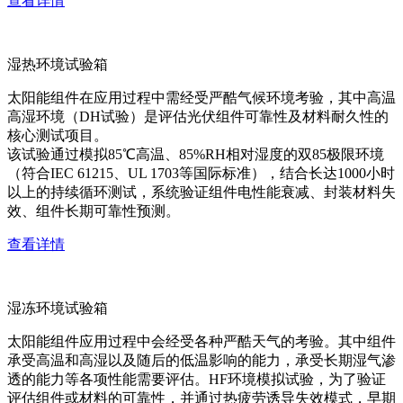
查看详情
湿热环境试验箱
太阳能组件在应用过程中需经受严酷气候环境考验，其中高温
高湿环境（DH试验）是评估光伏组件可靠性及材料耐久性的
核心测试项目。
该试验通过模拟85℃高温、85%RH相对湿度的双85极限环境
（符合IEC 61215、UL 1703等国际标准），结合长达1000小时
以上的持续循环测试，系统验证组件电性能衰减、封装材料失
效、组件长期可靠性预测。
查看详情
湿冻环境试验箱
太阳能组件应用过程中会经受各种严酷天气的考验。其中组件
承受高温和高湿以及随后的低温影响的能力，承受长期湿气渗
透的能力等各项性能需要评估。HF环境模拟试验，为了验证
评估组件或材料的可靠性，并通过热疲劳诱导失效模式，早期