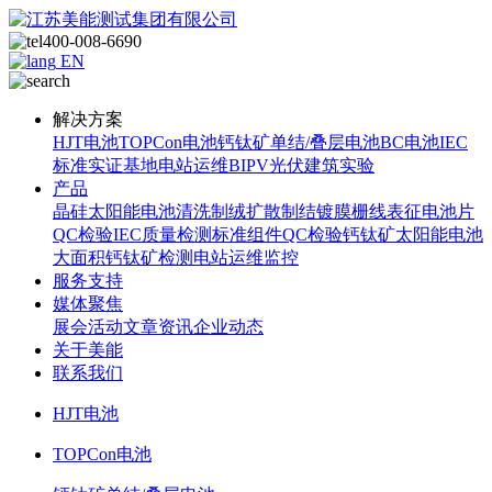
400-008-6690
EN
解决方案
HJT电池
TOPCon电池
钙钛矿单结/叠层电池
BC电池
IEC
标准
实证基地
电站运维
BIPV光伏建筑实验
产品
晶硅太阳能电池
清洗制绒
扩散制结
镀膜
栅线表征
电池片
QC检验
IEC质量检测标准
组件QC检验
钙钛矿太阳能电池
大面积钙钛矿检测
电站运维监控
服务支持
媒体聚焦
展会活动
文章资讯
企业动态
关于美能
联系我们
HJT电池
TOPCon电池