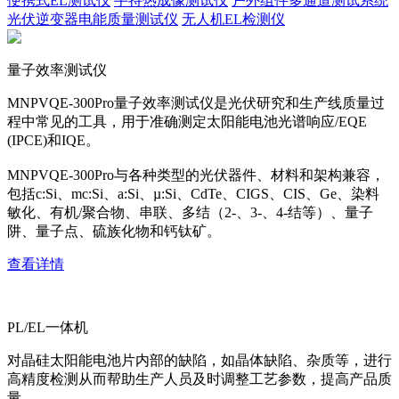
便携式EL测试仪
手持热成像测试仪
户外组件多通道测试系统
光伏逆变器电能质量测试仪
无人机EL检测仪
量子效率测试仪
MNPVQE-300Pro量子效率测试仪是光伏研究和生产线质量过
程中常见的工具，用于准确测定太阳能电池光谱响应/EQE
(IPCE)和IQE。
MNPVQE-300Pro与各种类型的光伏器件、材料和架构兼容，
包括c:Si、mc:Si、a:Si、µ:Si、CdTe、CIGS、CIS、Ge、染料
敏化、有机/聚合物、串联、多结（2-、3-、4-结等）、量子
阱、量子点、硫族化物和钙钛矿。
查看详情
PL/EL一体机
对晶硅太阳能电池片内部的缺陷，如晶体缺陷、杂质等，进行
高精度检测从而帮助生产人员及时调整工艺参数，提高产品质
量。