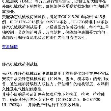
机械加载（DML）等方式进行性能测试，以验证光伏组件在
外部机械载荷下的性能，确保组件不受视觉损坏和电气功能严
重损失。
美能动态机械载荷测试仪，满足IEC61215-2016标准中4.15条
例，IEC61730-2016标准中MST34条款，UL1703标准中41条款
静态机械载荷测试要求。84通道压力传感器控制，每个气缸单
独控制；吸盘间距可调，万向结构，保障组件表面受力均匀，
高精度可编程直流电源监控组件内部电流连续性。
查看详情
静态机械载荷测试机
光伏组件静态机械载荷测试机是用于模拟光伏组件在户外实际
安装中承受静态机械载荷（如风压、雪压、覆冰等）的专用设
备，通过施加持续压力或拉力，评估组件的结构强度、材料耐
久性及电气性能稳定性。
其核心目的是验证组件在极端环境下的抗压、抗弯、抗拉能
力，确保其符合国际安全标准（如IEC 61215、IEC 61730、
UL 1703等），并降低户外运行中的失效风险。