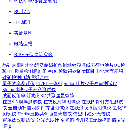
钙钛矿单结/叠层电池
BC电池
IEC标准
实证基地
电站运维
BIPV光伏建筑实验
晶硅太阳能电池
清洗制绒
扩散制结
镀膜
栅线表征
电池片QC检
验
IEC质量检测标准
组件QC检验
钙钛矿太阳能电池
大面积钙
钛矿检测
电站运维监控
量子效率测试仪
PL/EL一体机
Sinton硅片少子寿命测试仪
Sinton硅块少子寿命测试仪
绒面反射率测试仪
3D共聚焦显微镜
在线SiN膜厚测试仪
在线反射率测试仪
在线四探针方阻测试
仪
全自动扫描四探针方阻测试仪
在线薄膜厚度测试仪
晶化率
测试仪
Horiba显微共焦拉曼光谱仪
傅里叶红外光谱仪
霍尔效应测试仪
分光光度计
全光谱椭偏仪
Horiba椭圆偏振光
谱仪