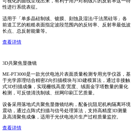
可视化的曲线呈现出来，有利于用户对制绒片的反射率这一特
性进行系统表征。
适用于「单多晶硅制绒、镀膜、刻蚀及湿法/干法黑硅等」各
前道工艺的粗糙表面指定波段范围内的反转率、反射率最低波
长点、总反射能量等。
查看详情
3D共聚焦显微镜
ME-PT3000是一款光伏电池片表面质量检测专用光学仪器，基
于光学原理结合精密Z向扫描模块与3D建模算法，通过非接触
式3D扫描成像，实现栅线高度/宽度、绒面金字塔数量的量化
检测，可反馈清洗制绒、丝网印刷工艺质量。
设备采用落地式共聚焦显微镜结构，配备抗阻尼机构隔离环境
震动，通过点阵式扫描与信号处理算法，支持高精度3D测量
及高清聚焦成像，适用于光伏电池片生产过程质量监控。
查看详情