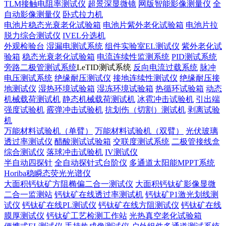
TLM接触电阻率测试仪
超景深显微镜
网版智能影像测量仪
全
自动影像测量仪
卧式拉力机
电池片稳态光衰老化试验箱
电池片紫外老化试验箱
电池片拉
脱力综合测试仪
IVEL分选机
外观检验台
湿漏电测试系统
组件实验室EL测试仪
紫外老化试
验箱
稳态光衰老化试验箱
电流连续性监测系统
PID测试系统
旁路二极管测试系统
LeTID测试系统
反向电流过载系统
脉冲
电压测试系统
绝缘耐压测试仪
接地连续性测试仪
绝缘耐压接
地测试仪
湿热环境试验箱
湿冻环境试验箱
热循环试验箱
动态
机械载荷测试机
静态机械载荷测试机
冰雹冲击试验机
引出端
强度试验机
霰弹冲击试验机
抗划伤（切割）测试机
剥离试验
机
万能材料试验机（单臂）
万能材料试验机（双臂）
光伏玻璃
透过率测试仪
醋酸测试试验箱
交联度测试系统
二极管接线盒
综合测试仪
落球冲击试验机
IV测试仪
半自动四探针
全自动探针式台阶仪
多通道太阳能MPPT系统
Horiba稳瞬态荧光光谱仪
大面积钙钛矿方阻椭偏二合一测试仪
大面积钙钛矿影像显微
二合一监测站
钙钛矿在线透过率测试机
钙钛矿P1激光划线测
试仪
钙钛矿在线PL测试仪
钙钛矿在线方阻测试仪
钙钛矿在线
膜厚测试仪
钙钛矿工艺检测工作站
光热真空老化试验箱