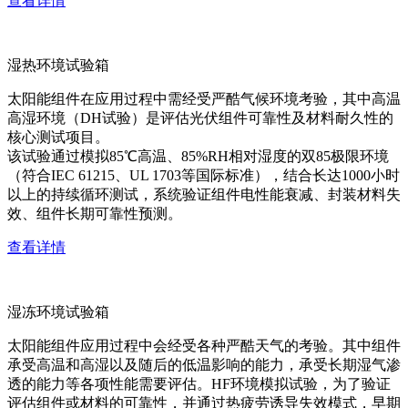
查看详情
湿热环境试验箱
太阳能组件在应用过程中需经受严酷气候环境考验，其中高温
高湿环境（DH试验）是评估光伏组件可靠性及材料耐久性的
核心测试项目。
该试验通过模拟85℃高温、85%RH相对湿度的双85极限环境
（符合IEC 61215、UL 1703等国际标准），结合长达1000小时
以上的持续循环测试，系统验证组件电性能衰减、封装材料失
效、组件长期可靠性预测。
查看详情
湿冻环境试验箱
太阳能组件应用过程中会经受各种严酷天气的考验。其中组件
承受高温和高湿以及随后的低温影响的能力，承受长期湿气渗
透的能力等各项性能需要评估。HF环境模拟试验，为了验证
评估组件或材料的可靠性，并通过热疲劳诱导失效模式，早期