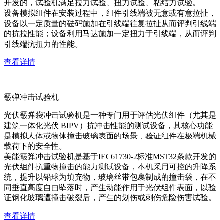
开发的，试验机满足拉力试验、扭力试验、粘结力试验。
设备模拟组件在安装过程中，组件引线端被无意或有意拉扯，
设备以一定质量的砝码施加在引线端往复拉扯从而评判引线端
的抗拉性能；设备利用马达施加一定扭力于引线端，从而评判
引线端抗扭力的性能。
查看详情
霰弹冲击试验机
光伏霰弹袋冲击试验机是一种专门用于评估光伏组件（尤其是
建筑一体化光伏 BIPV）抗冲击性能的测试设备，其核心功能
是模拟人体或物体撞击玻璃表面的场景，验证组件在极端机械
载荷下的安全性。
美能霰弹冲击试验机是基于IEC61730-2标准MST32条款开发的
光伏组件抗重物撞击的能力测试设备，本机采用可控的升降系
统，提升以铅球为填充物，玻璃丝带包裹制成的撞击袋，在不
同垂直高度自由坠落时，产生动能作用于光伏组件表面，以验
证钢化玻璃遭撞击破裂后，产生的划伤或刺伤危险伤害试验。
查看详情