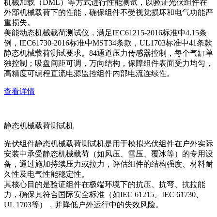
机械加载（DML）等方式进行性能测试，以验证光伏组件在
外部机械载荷下的性能，确保组件不受视觉损坏和电气功能严
重损失。
美能动态机械载荷测试仪，满足IEC61215-2016标准中4.15条
例，IEC61730-2016标准中MST34条款，UL1703标准中41条款
静态机械载荷测试要求。84通道压力传感器控制，每个气缸单
独控制；吸盘间距可调，万向结构，保障组件表面受力均匀，
高精度可编程直流电源监控组件内部电流连续性。
查看详情
静态机械载荷测试机
光伏组件静态机械载荷测试机是用于模拟光伏组件在户外实际
安装中承受静态机械载荷（如风压、雪压、覆冰等）的专用设
备，通过施加持续压力或拉力，评估组件的结构强度、材料耐
久性及电气性能稳定性。
其核心目的是验证组件在极端环境下的抗压、抗弯、抗拉能
力，确保其符合国际安全标准（如IEC 61215、IEC 61730、
UL 1703等），并降低户外运行中的失效风险。