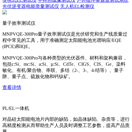
便携式EL测试仪
手持热成像测试仪
户外组件多通道测试系统
光伏逆变器电能质量测试仪
无人机EL检测仪
量子效率测试仪
MNPVQE-300Pro量子效率测试仪是光伏研究和生产线质量过
程中常见的工具，用于准确测定太阳能电池光谱响应/EQE
(IPCE)和IQE。
MNPVQE-300Pro与各种类型的光伏器件、材料和架构兼容，
包括c:Si、mc:Si、a:Si、µ:Si、CdTe、CIGS、CIS、Ge、染料
敏化、有机/聚合物、串联、多结（2-、3-、4-结等）、量子
阱、量子点、硫族化物和钙钛矿。
查看详情
PL/EL一体机
对晶硅太阳能电池片内部的缺陷，如晶体缺陷、杂质等，进行
高精度检测从而帮助生产人员及时调整工艺参数，提高产品质
量。