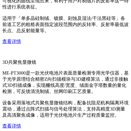
可视化的曲线呈现出来，有利于用户对制绒片的反射率这一特
性进行系统表征。
适用于「单多晶硅制绒、镀膜、刻蚀及湿法/干法黑硅等」各
前道工艺的粗糙表面指定波段范围内的反转率、反射率最低波
长点、总反射能量等。
查看详情
3D共聚焦显微镜
ME-PT3000是一款光伏电池片表面质量检测专用光学仪器，基
于光学原理结合精密Z向扫描模块与3D建模算法，通过非接触
式3D扫描成像，实现栅线高度/宽度、绒面金字塔数量的量化
检测，可反馈清洗制绒、丝网印刷工艺质量。
设备采用落地式共聚焦显微镜结构，配备抗阻尼机构隔离环境
震动，通过点阵式扫描与信号处理算法，支持高精度3D测量
及高清聚焦成像，适用于光伏电池片生产过程质量监控。
查看详情