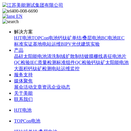
400-008-6690
EN
解决方案
HJT电池
TOPCon电池
钙钛矿单结/叠层电池
BC电池
IEC
标准
实证基地
电站运维
BIPV光伏建筑实验
产品
晶硅太阳能电池
清洗制绒
扩散制结
镀膜
栅线表征
电池片
QC检验
IEC质量检测标准
组件QC检验
钙钛矿太阳能电池
大面积钙钛矿检测
电站运维监控
服务支持
媒体聚焦
展会活动
文章资讯
企业动态
关于美能
联系我们
HJT电池
TOPCon电池