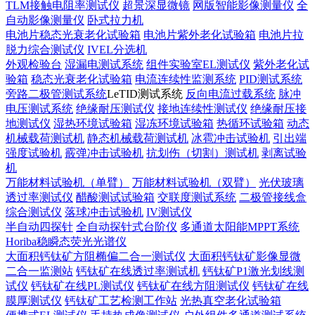
TLM接触电阻率测试仪
超景深显微镜
网版智能影像测量仪
全
自动影像测量仪
卧式拉力机
电池片稳态光衰老化试验箱
电池片紫外老化试验箱
电池片拉
脱力综合测试仪
IVEL分选机
外观检验台
湿漏电测试系统
组件实验室EL测试仪
紫外老化试
验箱
稳态光衰老化试验箱
电流连续性监测系统
PID测试系统
旁路二极管测试系统
LeTID测试系统
反向电流过载系统
脉冲
电压测试系统
绝缘耐压测试仪
接地连续性测试仪
绝缘耐压接
地测试仪
湿热环境试验箱
湿冻环境试验箱
热循环试验箱
动态
机械载荷测试机
静态机械载荷测试机
冰雹冲击试验机
引出端
强度试验机
霰弹冲击试验机
抗划伤（切割）测试机
剥离试验
机
万能材料试验机（单臂）
万能材料试验机（双臂）
光伏玻璃
透过率测试仪
醋酸测试试验箱
交联度测试系统
二极管接线盒
综合测试仪
落球冲击试验机
IV测试仪
半自动四探针
全自动探针式台阶仪
多通道太阳能MPPT系统
Horiba稳瞬态荧光光谱仪
大面积钙钛矿方阻椭偏二合一测试仪
大面积钙钛矿影像显微
二合一监测站
钙钛矿在线透过率测试机
钙钛矿P1激光划线测
试仪
钙钛矿在线PL测试仪
钙钛矿在线方阻测试仪
钙钛矿在线
膜厚测试仪
钙钛矿工艺检测工作站
光热真空老化试验箱