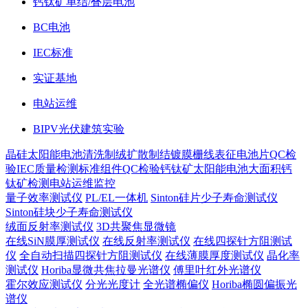
钙钛矿单结/叠层电池
BC电池
IEC标准
实证基地
电站运维
BIPV光伏建筑实验
晶硅太阳能电池
清洗制绒
扩散制结
镀膜
栅线表征
电池片QC检
验
IEC质量检测标准
组件QC检验
钙钛矿太阳能电池
大面积钙
钛矿检测
电站运维监控
量子效率测试仪
PL/EL一体机
Sinton硅片少子寿命测试仪
Sinton硅块少子寿命测试仪
绒面反射率测试仪
3D共聚焦显微镜
在线SiN膜厚测试仪
在线反射率测试仪
在线四探针方阻测试
仪
全自动扫描四探针方阻测试仪
在线薄膜厚度测试仪
晶化率
测试仪
Horiba显微共焦拉曼光谱仪
傅里叶红外光谱仪
霍尔效应测试仪
分光光度计
全光谱椭偏仪
Horiba椭圆偏振光
谱仪