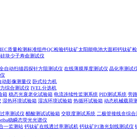
IEC质量检测标准
组件QC检验
钙钛矿太阳能电池
大面积钙钛矿检
ton硅块少子寿命测试仪
全自动扫描四探针方阻测试仪
在线薄膜厚度测试仪
晶化率测试
谱仪
自动影像测量仪
卧式拉力机
力综合测试仪
IVEL分选机
验箱
稳态光衰老化试验箱
电流连续性监测系统
PID测试系统
旁
仪
湿热环境试验箱
湿冻环境试验箱
热循环试验箱
动态机械载荷
过率测试仪
醋酸测试试验箱
交联度测试系统
二极管接线盒综合
oriba稳瞬态荧光光谱仪
合一监测站
钙钛矿在线透过率测试机
钙钛矿P1激光划线测试仪