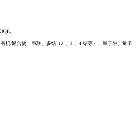
IQE。
染料敏化、有机/聚合物、串联、多结（2-、3-、4-结等）、量子阱、量子
。