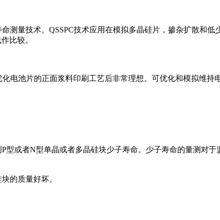
)少子寿命测量技术。QSSPC技术应用在模拟多晶硅片，掺杂扩散和
线作比较。
在监控优化电池片的正面浆料印刷工艺后非常理想。可优化和模拟维
就量测P型或者N型单晶或者多晶硅块少子寿命。少子寿命的量测对
硅块的质量好坏。