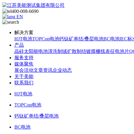
400-008-6690
EN
解决方案
HJT电池
TOPCon电池
钙钛矿单结/叠层电池
BC电池
IEC标
产品
晶硅太阳能电池
清洗制绒
扩散制结
镀膜
栅线表征
电池片Q
服务支持
媒体聚焦
展会活动
文章资讯
企业动态
关于美能
联系我们
HJT电池
TOPCon电池
钙钛矿单结/叠层电池
BC电池