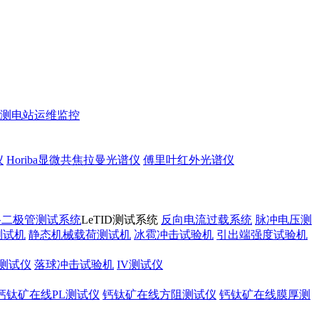
测
电站运维监控
仪
Horiba显微共焦拉曼光谱仪
傅里叶红外光谱仪
路二极管测试系统
LeTID测试系统
反向电流过载系统
脉冲电压测
测试机
静态机械载荷测试机
冰雹冲击试验机
引出端强度试验机
测试仪
落球冲击试验机
IV测试仪
钙钛矿在线PL测试仪
钙钛矿在线方阻测试仪
钙钛矿在线膜厚测