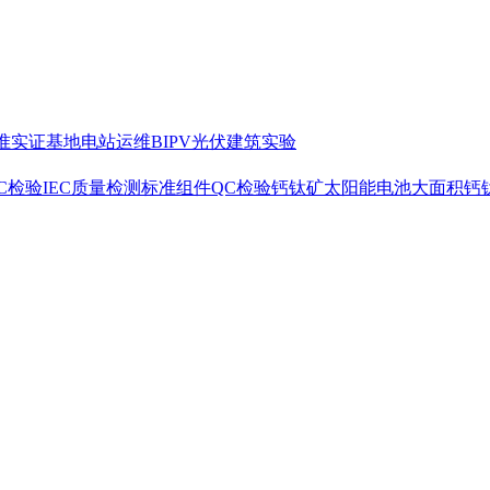
准
实证基地
电站运维
BIPV光伏建筑实验
C检验
IEC质量检测标准
组件QC检验
钙钛矿太阳能电池
大面积钙