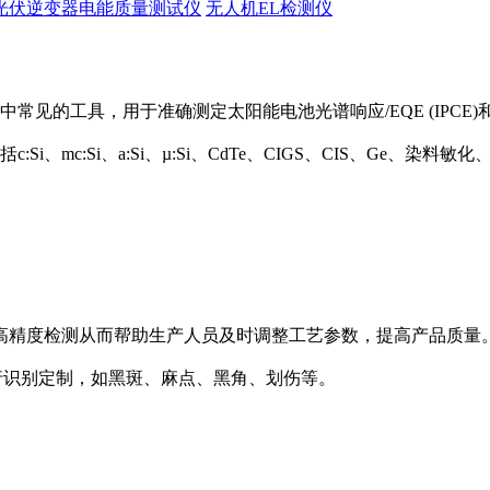
光伏逆变器电能质量测试仪
无人机EL检测仪
中常见的工具，用于准确测定太阳能电池光谱响应/EQE (IPCE)和
Si、mc:Si、a:Si、µ:Si、CdTe、CIGS、CIS、Ge、
高精度检测从而帮助生产人员及时调整工艺参数，提高产品质量
陷种类进行识别定制，如黑斑、麻点、黑角、划伤等。