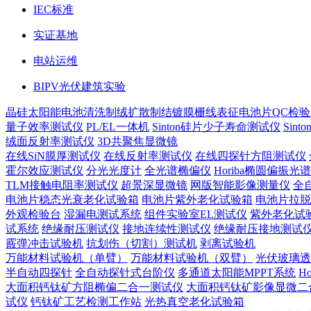
IEC标准
实证基地
电站运维
BIPV光伏建筑实验
晶硅太阳能电池
清洗制绒
扩散制结
镀膜
栅线表征
电池片QC检验
量子效率测试仪
PL/EL一体机
Sinton硅片少子寿命测试仪
Sin
绒面反射率测试仪
3D共聚焦显微镜
在线SiN膜厚测试仪
在线反射率测试仪
在线四探针方阻测试仪
霍尔效应测试仪
分光光度计
全光谱椭偏仪
Horiba椭圆偏振光
TLM接触电阻率测试仪
超景深显微镜
网版智能影像测量仪
全
电池片稳态光衰老化试验箱
电池片紫外老化试验箱
电池片拉脱
外观检验台
湿漏电测试系统
组件实验室EL测试仪
紫外老化试
试系统
绝缘耐压测试仪
接地连续性测试仪
绝缘耐压接地测试
霰弹冲击试验机
抗划伤（切割）测试机
剥离试验机
万能材料试验机（单臂）
万能材料试验机（双臂）
光伏玻璃透
半自动四探针
全自动探针式台阶仪
多通道太阳能MPPT系统
H
大面积钙钛矿方阻椭偏二合一测试仪
大面积钙钛矿影像显微二
试仪
钙钛矿工艺检测工作站
光热真空老化试验箱