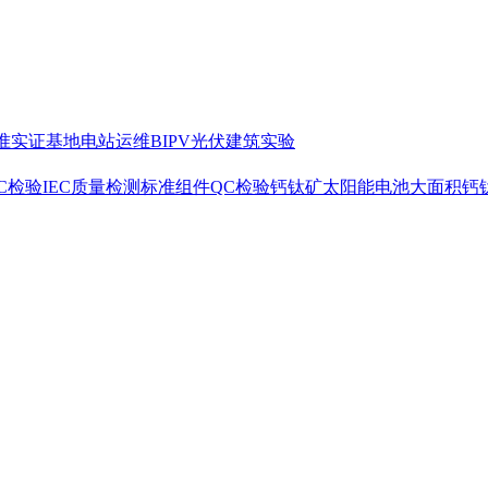
准
实证基地
电站运维
BIPV光伏建筑实验
C检验
IEC质量检测标准
组件QC检验
钙钛矿太阳能电池
大面积钙