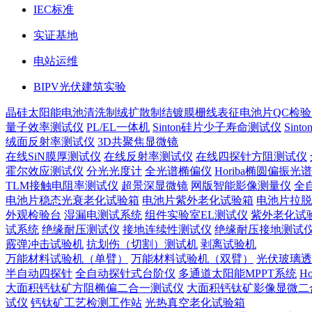
IEC标准
实证基地
电站运维
BIPV光伏建筑实验
晶硅太阳能电池
清洗制绒
扩散制结
镀膜
栅线表征
电池片QC检验
量子效率测试仪
PL/EL一体机
Sinton硅片少子寿命测试仪
Sin
绒面反射率测试仪
3D共聚焦显微镜
在线SiN膜厚测试仪
在线反射率测试仪
在线四探针方阻测试仪
霍尔效应测试仪
分光光度计
全光谱椭偏仪
Horiba椭圆偏振光
TLM接触电阻率测试仪
超景深显微镜
网版智能影像测量仪
全
电池片稳态光衰老化试验箱
电池片紫外老化试验箱
电池片拉脱
外观检验台
湿漏电测试系统
组件实验室EL测试仪
紫外老化试
试系统
绝缘耐压测试仪
接地连续性测试仪
绝缘耐压接地测试
霰弹冲击试验机
抗划伤（切割）测试机
剥离试验机
万能材料试验机（单臂）
万能材料试验机（双臂）
光伏玻璃透
半自动四探针
全自动探针式台阶仪
多通道太阳能MPPT系统
H
大面积钙钛矿方阻椭偏二合一测试仪
大面积钙钛矿影像显微二
试仪
钙钛矿工艺检测工作站
光热真空老化试验箱