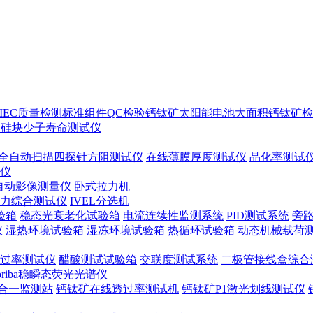
IEC质量检测标准
组件QC检验
钙钛矿太阳能电池
大面积钙钛矿检
ton硅块少子寿命测试仪
全自动扫描四探针方阻测试仪
在线薄膜厚度测试仪
晶化率测试
谱仪
自动影像测量仪
卧式拉力机
力综合测试仪
IVEL分选机
验箱
稳态光衰老化试验箱
电流连续性监测系统
PID测试系统
旁
仪
湿热环境试验箱
湿冻环境试验箱
热循环试验箱
动态机械载荷
过率测试仪
醋酸测试试验箱
交联度测试系统
二极管接线盒综合
oriba稳瞬态荧光光谱仪
合一监测站
钙钛矿在线透过率测试机
钙钛矿P1激光划线测试仪