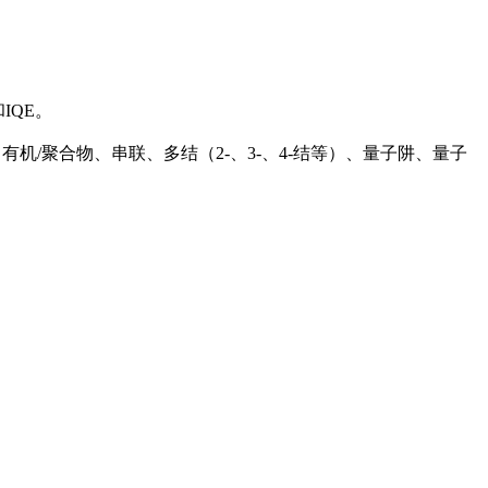
IQE。
染料敏化、有机/聚合物、串联、多结（2-、3-、4-结等）、量子阱、量子
。