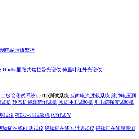
测
电站运维监控
仪
Horiba显微共焦拉曼光谱仪
傅里叶红外光谱仪
路二极管测试系统
LeTID测试系统
反向电流过载系统
脉冲电压测
测试机
静态机械载荷测试机
冰雹冲击试验机
引出端强度试验机
测试仪
落球冲击试验机
IV测试仪
钙钛矿在线PL测试仪
钙钛矿在线方阻测试仪
钙钛矿在线膜厚测