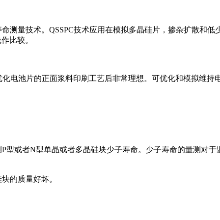
)少子寿命测量技术。QSSPC技术应用在模拟多晶硅片，掺杂扩散和
线作比较。
在监控优化电池片的正面浆料印刷工艺后非常理想。可优化和模拟维
就量测P型或者N型单晶或者多晶硅块少子寿命。少子寿命的量测对
硅块的质量好坏。