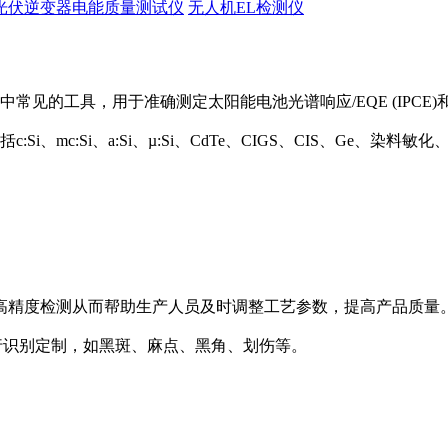
光伏逆变器电能质量测试仪
无人机EL检测仪
中常见的工具，用于准确测定太阳能电池光谱响应/EQE (IPCE)和
Si、mc:Si、a:Si、µ:Si、CdTe、CIGS、CIS、Ge、
高精度检测从而帮助生产人员及时调整工艺参数，提高产品质量
陷种类进行识别定制，如黑斑、麻点、黑角、划伤等。