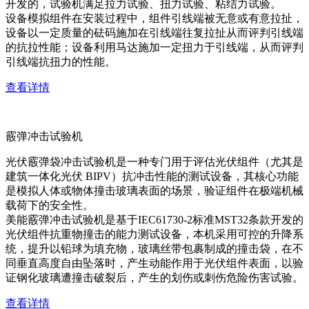
开发的，试验机满足拉力试验、扭力试验、粘结力试验。
设备模拟组件在安装过程中，组件引线端被无意或有意拉扯，
设备以一定质量的砝码施加在引线端往复拉扯从而评判引线端
的抗拉性能；设备利用马达施加一定扭力于引线端，从而评判
引线端抗扭力的性能。
查看详情
霰弹冲击试验机
光伏霰弹袋冲击试验机是一种专门用于评估光伏组件（尤其是
建筑一体化光伏 BIPV）抗冲击性能的测试设备，其核心功能
是模拟人体或物体撞击玻璃表面的场景，验证组件在极端机械
载荷下的安全性。
美能霰弹冲击试验机是基于IEC61730-2标准MST32条款开发的
光伏组件抗重物撞击的能力测试设备，本机采用可控的升降系
统，提升以铅球为填充物，玻璃丝带包裹制成的撞击袋，在不
同垂直高度自由坠落时，产生动能作用于光伏组件表面，以验
证钢化玻璃遭撞击破裂后，产生的划伤或刺伤危险伤害试验。
查看详情