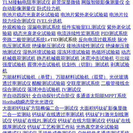
TLM接触电阻率测试仪
超景深显微镜
网版智能影像测量仪
全
自动影像测量仪
卧式拉力机
电池片稳态光衰老化试验箱
电池片紫外老化试验箱
电池片拉
脱力综合测试仪
IVEL分选机
外观检验台
湿漏电测试系统
组件实验室EL测试仪
紫外老化试
验箱
稳态光衰老化试验箱
电流连续性监测系统
PID测试系统
旁路二极管测试系统
LeTID测试系统
反向电流过载系统
脉冲
电压测试系统
绝缘耐压测试仪
接地连续性测试仪
绝缘耐压接
地测试仪
湿热环境试验箱
湿冻环境试验箱
热循环试验箱
动态
机械载荷测试机
静态机械载荷测试机
冰雹冲击试验机
引出端
强度试验机
霰弹冲击试验机
抗划伤（切割）测试机
剥离试验
机
万能材料试验机（单臂）
万能材料试验机（双臂）
光伏玻璃
透过率测试仪
醋酸测试试验箱
交联度测试系统
二极管接线盒
综合测试仪
落球冲击试验机
IV测试仪
半自动四探针
全自动探针式台阶仪
多通道太阳能MPPT系统
Horiba稳瞬态荧光光谱仪
大面积钙钛矿方阻椭偏二合一测试仪
大面积钙钛矿影像显微
二合一监测站
钙钛矿在线透过率测试机
钙钛矿P1激光划线测
试仪
钙钛矿在线PL测试仪
钙钛矿在线方阻测试仪
钙钛矿在线
膜厚测试仪
钙钛矿工艺检测工作站
光热真空老化试验箱