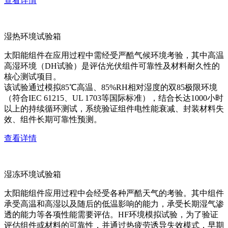
查看详情
湿热环境试验箱
太阳能组件在应用过程中需经受严酷气候环境考验，其中高温
高湿环境（DH试验）是评估光伏组件可靠性及材料耐久性的
核心测试项目。
该试验通过模拟85℃高温、85%RH相对湿度的双85极限环境
（符合IEC 61215、UL 1703等国际标准），结合长达1000小时
以上的持续循环测试，系统验证组件电性能衰减、封装材料失
效、组件长期可靠性预测。
查看详情
湿冻环境试验箱
太阳能组件应用过程中会经受各种严酷天气的考验。其中组件
承受高温和高湿以及随后的低温影响的能力，承受长期湿气渗
透的能力等各项性能需要评估。HF环境模拟试验，为了验证
评估组件或材料的可靠性，并通过热疲劳诱导失效模式，早期