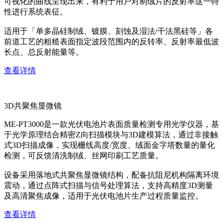
可视化的曲线呈现出来，有利于用户对制绒片的反射率这一特
性进行系统表征。
适用于「单多晶硅制绒、镀膜、刻蚀及湿法/干法黑硅等」各
前道工艺的粗糙表面指定波段范围内的反转率、反射率最低波
长点、总反射能量等。
查看详情
3D共聚焦显微镜
ME-PT3000是一款光伏电池片表面质量检测专用光学仪器，基
于光学原理结合精密Z向扫描模块与3D建模算法，通过非接触
式3D扫描成像，实现栅线高度/宽度、绒面金字塔数量的量化
检测，可反馈清洗制绒、丝网印刷工艺质量。
设备采用落地式共聚焦显微镜结构，配备抗阻尼机构隔离环境
震动，通过点阵式扫描与信号处理算法，支持高精度3D测量
及高清聚焦成像，适用于光伏电池片生产过程质量监控。
查看详情