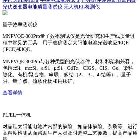
便携式EL测试仪
手持热成像测试仪
户外组件多通道测试系统
光伏逆变器电能质量测试仪
无人机EL检测仪
量子效率测试仪
MNPVQE-300Pro量子效率测试仪是光伏研究和生产线质量过
程中常见的工具，用于准确测定太阳能电池光谱响应/EQE
(IPCE)和IQE。
MNPVQE-300Pro与各种类型的光伏器件、材料和架构兼容，
包括c:Si、mc:Si、a:Si、µ:Si、CdTe、CIGS、CIS、Ge、染料
敏化、有机/聚合物、串联、多结（2-、3-、4-结等）、量子
阱、量子点、硫族化物和钙钛矿。
查看详情
PL/EL一体机
对晶硅太阳能电池片内部的缺陷，如晶体缺陷、杂质等，进行
高精度检测从而帮助生产人员及时调整工艺参数，提高产品质
量。