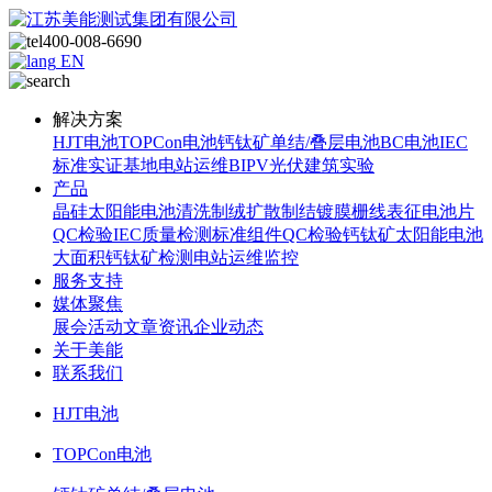
400-008-6690
EN
解决方案
HJT电池
TOPCon电池
钙钛矿单结/叠层电池
BC电池
IEC
标准
实证基地
电站运维
BIPV光伏建筑实验
产品
晶硅太阳能电池
清洗制绒
扩散制结
镀膜
栅线表征
电池片
QC检验
IEC质量检测标准
组件QC检验
钙钛矿太阳能电池
大面积钙钛矿检测
电站运维监控
服务支持
媒体聚焦
展会活动
文章资讯
企业动态
关于美能
联系我们
HJT电池
TOPCon电池