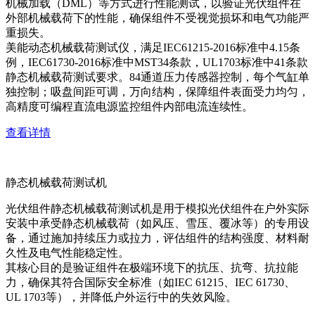
机械加载（DML）等方式进行性能测试，以验证光伏组件在
外部机械载荷下的性能，确保组件不受视觉损坏和电气功能严
重损失。
美能动态机械载荷测试仪，满足IEC61215-2016标准中4.15条
例，IEC61730-2016标准中MST34条款，UL1703标准中41条款
静态机械载荷测试要求。84通道压力传感器控制，每个气缸单
独控制；吸盘间距可调，万向结构，保障组件表面受力均匀，
高精度可编程直流电源监控组件内部电流连续性。
查看详情
静态机械载荷测试机
光伏组件静态机械载荷测试机是用于模拟光伏组件在户外实际
安装中承受静态机械载荷（如风压、雪压、覆冰等）的专用设
备，通过施加持续压力或拉力，评估组件的结构强度、材料耐
久性及电气性能稳定性。
其核心目的是验证组件在极端环境下的抗压、抗弯、抗拉能
力，确保其符合国际安全标准（如IEC 61215、IEC 61730、
UL 1703等），并降低户外运行中的失效风险。