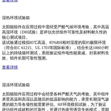
查看详情
湿热环境试验箱
太阳能组件在应用过程中需经受严酷气候环境考验，其中高温
高湿环境（DH试验）是评估光伏组件可靠性及材料耐久性的
核心测试项目。
该试验通过模拟85℃高温、85%RH相对湿度的双85极限环境
（符合IEC 61215、UL 1703等国际标准），结合长达1000小时
以上的持续循环测试，系统验证组件电性能衰减、封装材料失
效、组件长期可靠性预测。
查看详情
湿冻环境试验箱
太阳能组件应用过程中会经受各种严酷天气的考验。其中组件
承受高温和高湿以及随后的低温影响的能力，承受长期湿气渗
透的能力等各项性能需要评估。HF环境模拟试验，为了验证
评估组件或材料的可靠性，并通过热疲劳诱导失效模式，早期