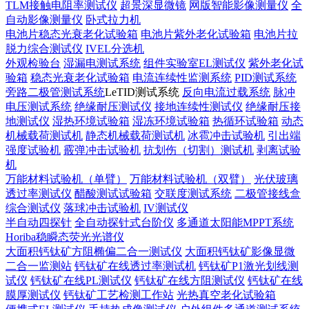
TLM接触电阻率测试仪
超景深显微镜
网版智能影像测量仪
全
自动影像测量仪
卧式拉力机
电池片稳态光衰老化试验箱
电池片紫外老化试验箱
电池片拉
脱力综合测试仪
IVEL分选机
外观检验台
湿漏电测试系统
组件实验室EL测试仪
紫外老化试
验箱
稳态光衰老化试验箱
电流连续性监测系统
PID测试系统
旁路二极管测试系统
LeTID测试系统
反向电流过载系统
脉冲
电压测试系统
绝缘耐压测试仪
接地连续性测试仪
绝缘耐压接
地测试仪
湿热环境试验箱
湿冻环境试验箱
热循环试验箱
动态
机械载荷测试机
静态机械载荷测试机
冰雹冲击试验机
引出端
强度试验机
霰弹冲击试验机
抗划伤（切割）测试机
剥离试验
机
万能材料试验机（单臂）
万能材料试验机（双臂）
光伏玻璃
透过率测试仪
醋酸测试试验箱
交联度测试系统
二极管接线盒
综合测试仪
落球冲击试验机
IV测试仪
半自动四探针
全自动探针式台阶仪
多通道太阳能MPPT系统
Horiba稳瞬态荧光光谱仪
大面积钙钛矿方阻椭偏二合一测试仪
大面积钙钛矿影像显微
二合一监测站
钙钛矿在线透过率测试机
钙钛矿P1激光划线测
试仪
钙钛矿在线PL测试仪
钙钛矿在线方阻测试仪
钙钛矿在线
膜厚测试仪
钙钛矿工艺检测工作站
光热真空老化试验箱