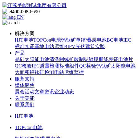
400-008-6690
EN
解决方案
HJT电池
TOPCon电池
钙钛矿单结/叠层电池
BC电池
IEC
标准
实证基地
电站运维
BIPV光伏建筑实验
产品
晶硅太阳能电池
清洗制绒
扩散制结
镀膜
栅线表征
电池片
QC检验
IEC质量检测标准
组件QC检验
钙钛矿太阳能电池
大面积钙钛矿检测
电站运维监控
服务支持
媒体聚焦
展会活动
文章资讯
企业动态
关于美能
联系我们
HJT电池
TOPCon电池