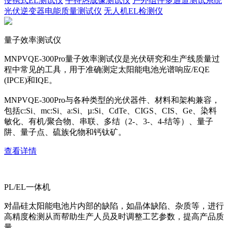
便携式EL测试仪
手持热成像测试仪
户外组件多通道测试系统
光伏逆变器电能质量测试仪
无人机EL检测仪
量子效率测试仪
MNPVQE-300Pro量子效率测试仪是光伏研究和生产线质量过
程中常见的工具，用于准确测定太阳能电池光谱响应/EQE
(IPCE)和IQE。
MNPVQE-300Pro与各种类型的光伏器件、材料和架构兼容，
包括c:Si、mc:Si、a:Si、µ:Si、CdTe、CIGS、CIS、Ge、染料
敏化、有机/聚合物、串联、多结（2-、3-、4-结等）、量子
阱、量子点、硫族化物和钙钛矿。
查看详情
PL/EL一体机
对晶硅太阳能电池片内部的缺陷，如晶体缺陷、杂质等，进行
高精度检测从而帮助生产人员及时调整工艺参数，提高产品质
量。