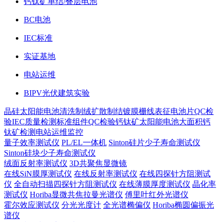
钙钛矿单结/叠层电池
BC电池
IEC标准
实证基地
电站运维
BIPV光伏建筑实验
晶硅太阳能电池
清洗制绒
扩散制结
镀膜
栅线表征
电池片QC检
验
IEC质量检测标准
组件QC检验
钙钛矿太阳能电池
大面积钙
钛矿检测
电站运维监控
量子效率测试仪
PL/EL一体机
Sinton硅片少子寿命测试仪
Sinton硅块少子寿命测试仪
绒面反射率测试仪
3D共聚焦显微镜
在线SiN膜厚测试仪
在线反射率测试仪
在线四探针方阻测试
仪
全自动扫描四探针方阻测试仪
在线薄膜厚度测试仪
晶化率
测试仪
Horiba显微共焦拉曼光谱仪
傅里叶红外光谱仪
霍尔效应测试仪
分光光度计
全光谱椭偏仪
Horiba椭圆偏振光
谱仪