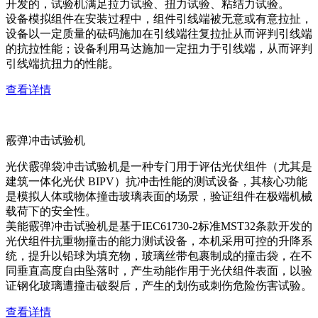
开发的，试验机满足拉力试验、扭力试验、粘结力试验。
设备模拟组件在安装过程中，组件引线端被无意或有意拉扯，
设备以一定质量的砝码施加在引线端往复拉扯从而评判引线端
的抗拉性能；设备利用马达施加一定扭力于引线端，从而评判
引线端抗扭力的性能。
查看详情
霰弹冲击试验机
光伏霰弹袋冲击试验机是一种专门用于评估光伏组件（尤其是
建筑一体化光伏 BIPV）抗冲击性能的测试设备，其核心功能
是模拟人体或物体撞击玻璃表面的场景，验证组件在极端机械
载荷下的安全性。
美能霰弹冲击试验机是基于IEC61730-2标准MST32条款开发的
光伏组件抗重物撞击的能力测试设备，本机采用可控的升降系
统，提升以铅球为填充物，玻璃丝带包裹制成的撞击袋，在不
同垂直高度自由坠落时，产生动能作用于光伏组件表面，以验
证钢化玻璃遭撞击破裂后，产生的划伤或刺伤危险伤害试验。
查看详情