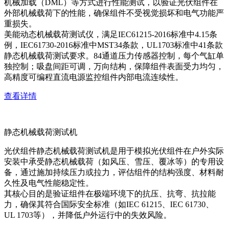
机械加载（DML）等方式进行性能测试，以验证光伏组件在
外部机械载荷下的性能，确保组件不受视觉损坏和电气功能严
重损失。
美能动态机械载荷测试仪，满足IEC61215-2016标准中4.15条
例，IEC61730-2016标准中MST34条款，UL1703标准中41条款
静态机械载荷测试要求。84通道压力传感器控制，每个气缸单
独控制；吸盘间距可调，万向结构，保障组件表面受力均匀，
高精度可编程直流电源监控组件内部电流连续性。
查看详情
静态机械载荷测试机
光伏组件静态机械载荷测试机是用于模拟光伏组件在户外实际
安装中承受静态机械载荷（如风压、雪压、覆冰等）的专用设
备，通过施加持续压力或拉力，评估组件的结构强度、材料耐
久性及电气性能稳定性。
其核心目的是验证组件在极端环境下的抗压、抗弯、抗拉能
力，确保其符合国际安全标准（如IEC 61215、IEC 61730、
UL 1703等），并降低户外运行中的失效风险。