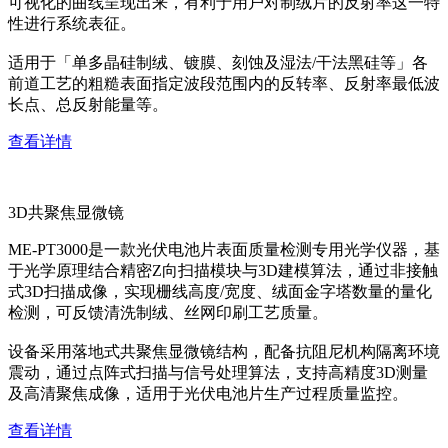
可视化的曲线呈现出来，有利于用户对制绒片的反射率这一特
性进行系统表征。
适用于「单多晶硅制绒、镀膜、刻蚀及湿法/干法黑硅等」各
前道工艺的粗糙表面指定波段范围内的反转率、反射率最低波
长点、总反射能量等。
查看详情
3D共聚焦显微镜
ME-PT3000是一款光伏电池片表面质量检测专用光学仪器，基
于光学原理结合精密Z向扫描模块与3D建模算法，通过非接触
式3D扫描成像，实现栅线高度/宽度、绒面金字塔数量的量化
检测，可反馈清洗制绒、丝网印刷工艺质量。
设备采用落地式共聚焦显微镜结构，配备抗阻尼机构隔离环境
震动，通过点阵式扫描与信号处理算法，支持高精度3D测量
及高清聚焦成像，适用于光伏电池片生产过程质量监控。
查看详情