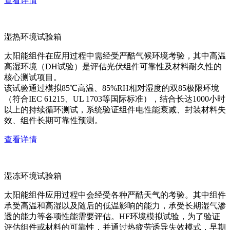
查看详情
湿热环境试验箱
太阳能组件在应用过程中需经受严酷气候环境考验，其中高温
高湿环境（DH试验）是评估光伏组件可靠性及材料耐久性的
核心测试项目。
该试验通过模拟85℃高温、85%RH相对湿度的双85极限环境
（符合IEC 61215、UL 1703等国际标准），结合长达1000小时
以上的持续循环测试，系统验证组件电性能衰减、封装材料失
效、组件长期可靠性预测。
查看详情
湿冻环境试验箱
太阳能组件应用过程中会经受各种严酷天气的考验。其中组件
承受高温和高湿以及随后的低温影响的能力，承受长期湿气渗
透的能力等各项性能需要评估。HF环境模拟试验，为了验证
评估组件或材料的可靠性，并通过热疲劳诱导失效模式，早期