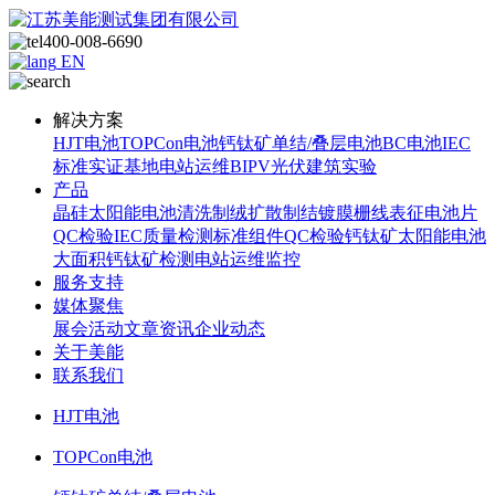
400-008-6690
EN
解决方案
HJT电池
TOPCon电池
钙钛矿单结/叠层电池
BC电池
IEC
标准
实证基地
电站运维
BIPV光伏建筑实验
产品
晶硅太阳能电池
清洗制绒
扩散制结
镀膜
栅线表征
电池片
QC检验
IEC质量检测标准
组件QC检验
钙钛矿太阳能电池
大面积钙钛矿检测
电站运维监控
服务支持
媒体聚焦
展会活动
文章资讯
企业动态
关于美能
联系我们
HJT电池
TOPCon电池