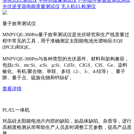
便携式EL测试仪
手持热成像测试仪
户外组件多通道测试系统
光伏逆变器电能质量测试仪
无人机EL检测仪
量子效率测试仪
MNPVQE-300Pro量子效率测试仪是光伏研究和生产线质量过
程中常见的工具，用于准确测定太阳能电池光谱响应/EQE
(IPCE)和IQE。
MNPVQE-300Pro与各种类型的光伏器件、材料和架构兼容，
包括c:Si、mc:Si、a:Si、µ:Si、CdTe、CIGS、CIS、Ge、染料
敏化、有机/聚合物、串联、多结（2-、3-、4-结等）、量子
阱、量子点、硫族化物和钙钛矿。
查看详情
PL/EL一体机
对晶硅太阳能电池片内部的缺陷，如晶体缺陷、杂质等，进行
高精度检测从而帮助生产人员及时调整工艺参数，提高产品质
量。