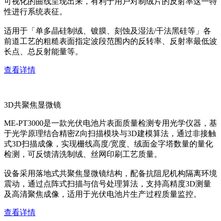
可视化的曲线呈现出来，有利于用户对制绒片的反射率这一特
性进行系统表征。
适用于「单多晶硅制绒、镀膜、刻蚀及湿法/干法黑硅等」各
前道工艺的粗糙表面指定波段范围内的反转率、反射率最低波
长点、总反射能量等。
查看详情
3D共聚焦显微镜
ME-PT3000是一款光伏电池片表面质量检测专用光学仪器，基
于光学原理结合精密Z向扫描模块与3D建模算法，通过非接触
式3D扫描成像，实现栅线高度/宽度、绒面金字塔数量的量化
检测，可反馈清洗制绒、丝网印刷工艺质量。
设备采用落地式共聚焦显微镜结构，配备抗阻尼机构隔离环境
震动，通过点阵式扫描与信号处理算法，支持高精度3D测量
及高清聚焦成像，适用于光伏电池片生产过程质量监控。
查看详情