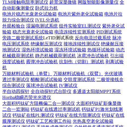
TLM接触电阻率测试仪
超景深显微镜
网版智能影像测量仪
全
自动影像测量仪
卧式拉力机
电池片稳态光衰老化试验箱
电池片紫外老化试验箱
电池片拉
脱力综合测试仪
IVEL分选机
外观检验台
湿漏电测试系统
组件实验室EL测试仪
紫外老化试
验箱
稳态光衰老化试验箱
电流连续性监测系统
PID测试系统
旁路二极管测试系统
LeTID测试系统
反向电流过载系统
脉冲
电压测试系统
绝缘耐压测试仪
接地连续性测试仪
绝缘耐压接
地测试仪
湿热环境试验箱
湿冻环境试验箱
热循环试验箱
动态
机械载荷测试机
静态机械载荷测试机
冰雹冲击试验机
引出端
强度试验机
霰弹冲击试验机
抗划伤（切割）测试机
剥离试验
机
万能材料试验机（单臂）
万能材料试验机（双臂）
光伏玻璃
透过率测试仪
醋酸测试试验箱
交联度测试系统
二极管接线盒
综合测试仪
落球冲击试验机
IV测试仪
半自动四探针
全自动探针式台阶仪
多通道太阳能MPPT系统
Horiba稳瞬态荧光光谱仪
大面积钙钛矿方阻椭偏二合一测试仪
大面积钙钛矿影像显微
二合一监测站
钙钛矿在线透过率测试机
钙钛矿P1激光划线测
试仪
钙钛矿在线PL测试仪
钙钛矿在线方阻测试仪
钙钛矿在线
膜厚测试仪
钙钛矿工艺检测工作站
光热真空老化试验箱