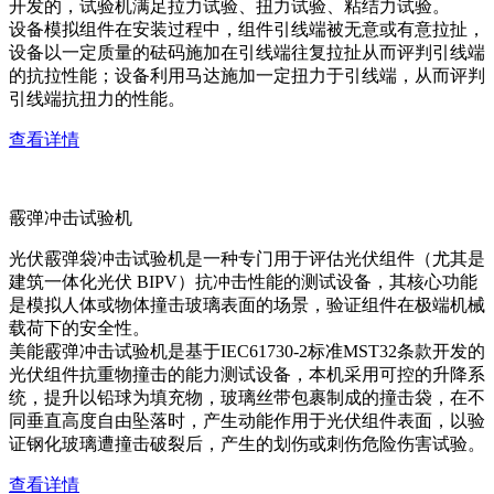
开发的，试验机满足拉力试验、扭力试验、粘结力试验。
设备模拟组件在安装过程中，组件引线端被无意或有意拉扯，
设备以一定质量的砝码施加在引线端往复拉扯从而评判引线端
的抗拉性能；设备利用马达施加一定扭力于引线端，从而评判
引线端抗扭力的性能。
查看详情
霰弹冲击试验机
光伏霰弹袋冲击试验机是一种专门用于评估光伏组件（尤其是
建筑一体化光伏 BIPV）抗冲击性能的测试设备，其核心功能
是模拟人体或物体撞击玻璃表面的场景，验证组件在极端机械
载荷下的安全性。
美能霰弹冲击试验机是基于IEC61730-2标准MST32条款开发的
光伏组件抗重物撞击的能力测试设备，本机采用可控的升降系
统，提升以铅球为填充物，玻璃丝带包裹制成的撞击袋，在不
同垂直高度自由坠落时，产生动能作用于光伏组件表面，以验
证钢化玻璃遭撞击破裂后，产生的划伤或刺伤危险伤害试验。
查看详情