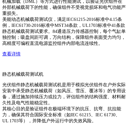
机械加载（DML）等方式进行性能测试，以验证光伏组件在
外部机械载荷下的性能，确保组件不受视觉损坏和电气功能严
重损失。
美能动态机械载荷测试仪，满足IEC61215-2016标准中4.15条
例，IEC61730-2016标准中MST34条款，UL1703标准中41条款
静态机械载荷测试要求。84通道压力传感器控制，每个气缸单
独控制；吸盘间距可调，万向结构，保障组件表面受力均匀，
高精度可编程直流电源监控组件内部电流连续性。
查看详情
静态机械载荷测试机
光伏组件静态机械载荷测试机是用于模拟光伏组件在户外实际
安装中承受静态机械载荷（如风压、雪压、覆冰等）的专用设
备，通过施加持续压力或拉力，评估组件的结构强度、材料耐
久性及电气性能稳定性。
其核心目的是验证组件在极端环境下的抗压、抗弯、抗拉能
力，确保其符合国际安全标准（如IEC 61215、IEC 61730、
UL 1703等），并降低户外运行中的失效风险。