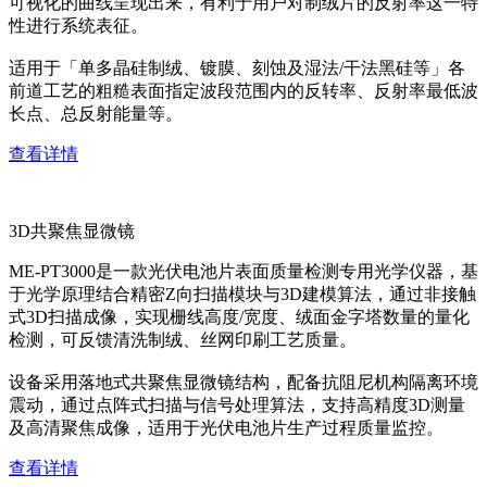
可视化的曲线呈现出来，有利于用户对制绒片的反射率这一特
性进行系统表征。
适用于「单多晶硅制绒、镀膜、刻蚀及湿法/干法黑硅等」各
前道工艺的粗糙表面指定波段范围内的反转率、反射率最低波
长点、总反射能量等。
查看详情
3D共聚焦显微镜
ME-PT3000是一款光伏电池片表面质量检测专用光学仪器，基
于光学原理结合精密Z向扫描模块与3D建模算法，通过非接触
式3D扫描成像，实现栅线高度/宽度、绒面金字塔数量的量化
检测，可反馈清洗制绒、丝网印刷工艺质量。
设备采用落地式共聚焦显微镜结构，配备抗阻尼机构隔离环境
震动，通过点阵式扫描与信号处理算法，支持高精度3D测量
及高清聚焦成像，适用于光伏电池片生产过程质量监控。
查看详情