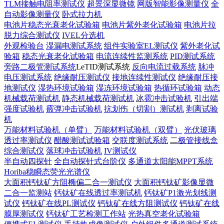
TLM接触电阻率测试仪
超景深显微镜
网版智能影像测量仪
全
自动影像测量仪
卧式拉力机
电池片稳态光衰老化试验箱
电池片紫外老化试验箱
电池片拉
脱力综合测试仪
IVEL分选机
外观检验台
湿漏电测试系统
组件实验室EL测试仪
紫外老化试
验箱
稳态光衰老化试验箱
电流连续性监测系统
PID测试系统
旁路二极管测试系统
LeTID测试系统
反向电流过载系统
脉冲
电压测试系统
绝缘耐压测试仪
接地连续性测试仪
绝缘耐压接
地测试仪
湿热环境试验箱
湿冻环境试验箱
热循环试验箱
动态
机械载荷测试机
静态机械载荷测试机
冰雹冲击试验机
引出端
强度试验机
霰弹冲击试验机
抗划伤（切割）测试机
剥离试验
机
万能材料试验机（单臂）
万能材料试验机（双臂）
光伏玻璃
透过率测试仪
醋酸测试试验箱
交联度测试系统
二极管接线盒
综合测试仪
落球冲击试验机
IV测试仪
半自动四探针
全自动探针式台阶仪
多通道太阳能MPPT系统
Horiba稳瞬态荧光光谱仪
大面积钙钛矿方阻椭偏二合一测试仪
大面积钙钛矿影像显微
二合一监测站
钙钛矿在线透过率测试机
钙钛矿P1激光划线测
试仪
钙钛矿在线PL测试仪
钙钛矿在线方阻测试仪
钙钛矿在线
膜厚测试仪
钙钛矿工艺检测工作站
光热真空老化试验箱