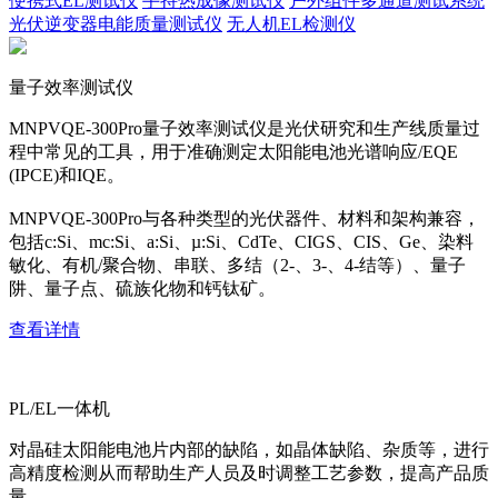
便携式EL测试仪
手持热成像测试仪
户外组件多通道测试系统
光伏逆变器电能质量测试仪
无人机EL检测仪
量子效率测试仪
MNPVQE-300Pro量子效率测试仪是光伏研究和生产线质量过
程中常见的工具，用于准确测定太阳能电池光谱响应/EQE
(IPCE)和IQE。
MNPVQE-300Pro与各种类型的光伏器件、材料和架构兼容，
包括c:Si、mc:Si、a:Si、µ:Si、CdTe、CIGS、CIS、Ge、染料
敏化、有机/聚合物、串联、多结（2-、3-、4-结等）、量子
阱、量子点、硫族化物和钙钛矿。
查看详情
PL/EL一体机
对晶硅太阳能电池片内部的缺陷，如晶体缺陷、杂质等，进行
高精度检测从而帮助生产人员及时调整工艺参数，提高产品质
量。