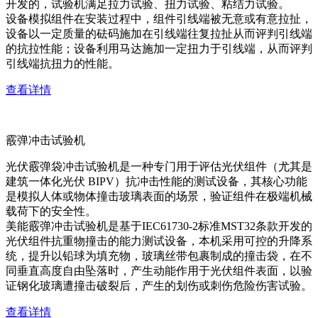
开发的，试验机满足拉力试验、扭力试验、粘结力试验。
设备模拟组件在安装过程中，组件引线端被无意或有意拉扯，
设备以一定质量的砝码施加在引线端往复拉扯从而评判引线端
的抗拉性能；设备利用马达施加一定扭力于引线端，从而评判
引线端抗扭力的性能。
查看详情
霰弹冲击试验机
光伏霰弹袋冲击试验机是一种专门用于评估光伏组件（尤其是
建筑一体化光伏 BIPV）抗冲击性能的测试设备，其核心功能
是模拟人体或物体撞击玻璃表面的场景，验证组件在极端机械
载荷下的安全性。
美能霰弹冲击试验机是基于IEC61730-2标准MST32条款开发的
光伏组件抗重物撞击的能力测试设备，本机采用可控的升降系
统，提升以铅球为填充物，玻璃丝带包裹制成的撞击袋，在不
同垂直高度自由坠落时，产生动能作用于光伏组件表面，以验
证钢化玻璃遭撞击破裂后，产生的划伤或刺伤危险伤害试验。
查看详情