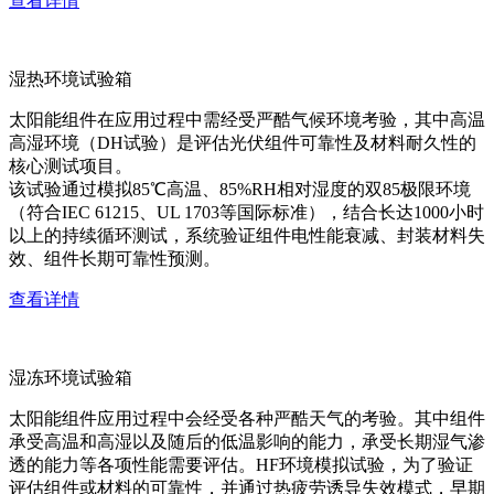
查看详情
湿热环境试验箱
太阳能组件在应用过程中需经受严酷气候环境考验，其中高温
高湿环境（DH试验）是评估光伏组件可靠性及材料耐久性的
核心测试项目。
该试验通过模拟85℃高温、85%RH相对湿度的双85极限环境
（符合IEC 61215、UL 1703等国际标准），结合长达1000小时
以上的持续循环测试，系统验证组件电性能衰减、封装材料失
效、组件长期可靠性预测。
查看详情
湿冻环境试验箱
太阳能组件应用过程中会经受各种严酷天气的考验。其中组件
承受高温和高湿以及随后的低温影响的能力，承受长期湿气渗
透的能力等各项性能需要评估。HF环境模拟试验，为了验证
评估组件或材料的可靠性，并通过热疲劳诱导失效模式，早期