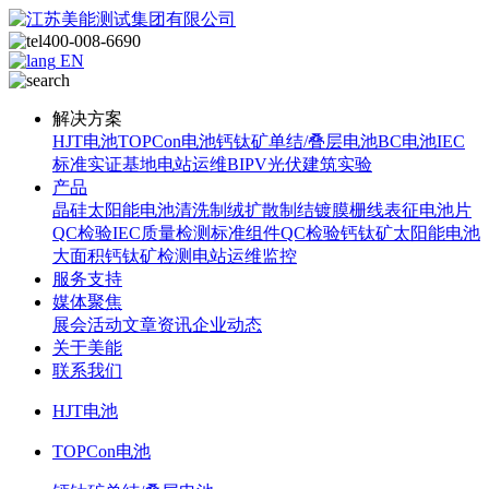
400-008-6690
EN
解决方案
HJT电池
TOPCon电池
钙钛矿单结/叠层电池
BC电池
IEC
标准
实证基地
电站运维
BIPV光伏建筑实验
产品
晶硅太阳能电池
清洗制绒
扩散制结
镀膜
栅线表征
电池片
QC检验
IEC质量检测标准
组件QC检验
钙钛矿太阳能电池
大面积钙钛矿检测
电站运维监控
服务支持
媒体聚焦
展会活动
文章资讯
企业动态
关于美能
联系我们
HJT电池
TOPCon电池