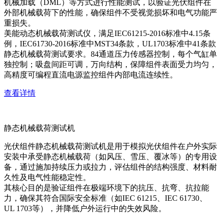
机械加载（DML）等方式进行性能测试，以验证光伏组件在
外部机械载荷下的性能，确保组件不受视觉损坏和电气功能严
重损失。
美能动态机械载荷测试仪，满足IEC61215-2016标准中4.15条
例，IEC61730-2016标准中MST34条款，UL1703标准中41条款
静态机械载荷测试要求。84通道压力传感器控制，每个气缸单
独控制；吸盘间距可调，万向结构，保障组件表面受力均匀，
高精度可编程直流电源监控组件内部电流连续性。
查看详情
静态机械载荷测试机
光伏组件静态机械载荷测试机是用于模拟光伏组件在户外实际
安装中承受静态机械载荷（如风压、雪压、覆冰等）的专用设
备，通过施加持续压力或拉力，评估组件的结构强度、材料耐
久性及电气性能稳定性。
其核心目的是验证组件在极端环境下的抗压、抗弯、抗拉能
力，确保其符合国际安全标准（如IEC 61215、IEC 61730、
UL 1703等），并降低户外运行中的失效风险。