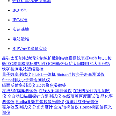
钙钛矿单结/叠层电池
BC电池
IEC标准
实证基地
电站运维
BIPV光伏建筑实验
晶硅太阳能电池
清洗制绒
扩散制结
镀膜
栅线表征
电池片QC检
验
IEC质量检测标准
组件QC检验
钙钛矿太阳能电池
大面积钙
钛矿检测
电站运维监控
量子效率测试仪
PL/EL一体机
Sinton硅片少子寿命测试仪
Sinton硅块少子寿命测试仪
绒面反射率测试仪
3D共聚焦显微镜
在线SiN膜厚测试仪
在线反射率测试仪
在线四探针方阻测试
仪
全自动扫描四探针方阻测试仪
在线薄膜厚度测试仪
晶化率
测试仪
Horiba显微共焦拉曼光谱仪
傅里叶红外光谱仪
霍尔效应测试仪
分光光度计
全光谱椭偏仪
Horiba椭圆偏振光
谱仪