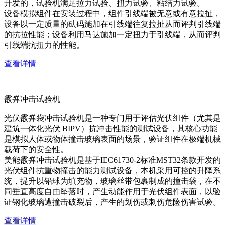
开发的，试验机满足拉力试验、扭力试验、粘结力试验。
设备模拟组件在安装过程中，组件引线端被无意或有意拉扯，
设备以一定质量的砝码施加在引线端往复拉扯从而评判引线端
的抗拉性能；设备利用马达施加一定扭力于引线端，从而评判
引线端抗扭力的性能。
查看详情
霰弹冲击试验机
光伏霰弹袋冲击试验机是一种专门用于评估光伏组件（尤其是
建筑一体化光伏 BIPV）抗冲击性能的测试设备，其核心功能
是模拟人体或物体撞击玻璃表面的场景，验证组件在极端机械
载荷下的安全性。
美能霰弹冲击试验机是基于IEC61730-2标准MST32条款开发的
光伏组件抗重物撞击的能力测试设备，本机采用可控的升降系
统，提升以铅球为填充物，玻璃丝带包裹制成的撞击袋，在不
同垂直高度自由坠落时，产生动能作用于光伏组件表面，以验
证钢化玻璃遭撞击破裂后，产生的划伤或刺伤危险伤害试验。
查看详情