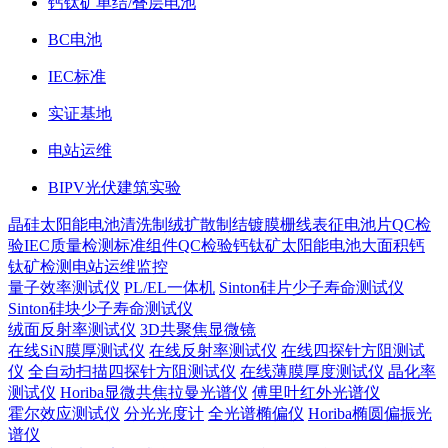
钙钛矿单结/叠层电池
BC电池
IEC标准
实证基地
电站运维
BIPV光伏建筑实验
晶硅太阳能电池
清洗制绒
扩散制结
镀膜
栅线表征
电池片QC检
验
IEC质量检测标准
组件QC检验
钙钛矿太阳能电池
大面积钙
钛矿检测
电站运维监控
量子效率测试仪
PL/EL一体机
Sinton硅片少子寿命测试仪
Sinton硅块少子寿命测试仪
绒面反射率测试仪
3D共聚焦显微镜
在线SiN膜厚测试仪
在线反射率测试仪
在线四探针方阻测试
仪
全自动扫描四探针方阻测试仪
在线薄膜厚度测试仪
晶化率
测试仪
Horiba显微共焦拉曼光谱仪
傅里叶红外光谱仪
霍尔效应测试仪
分光光度计
全光谱椭偏仪
Horiba椭圆偏振光
谱仪