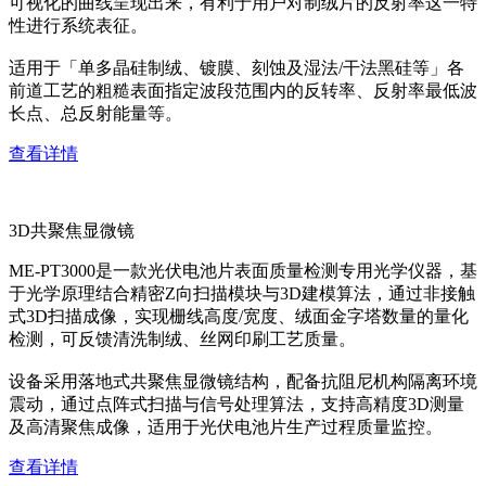
可视化的曲线呈现出来，有利于用户对制绒片的反射率这一特
性进行系统表征。
适用于「单多晶硅制绒、镀膜、刻蚀及湿法/干法黑硅等」各
前道工艺的粗糙表面指定波段范围内的反转率、反射率最低波
长点、总反射能量等。
查看详情
3D共聚焦显微镜
ME-PT3000是一款光伏电池片表面质量检测专用光学仪器，基
于光学原理结合精密Z向扫描模块与3D建模算法，通过非接触
式3D扫描成像，实现栅线高度/宽度、绒面金字塔数量的量化
检测，可反馈清洗制绒、丝网印刷工艺质量。
设备采用落地式共聚焦显微镜结构，配备抗阻尼机构隔离环境
震动，通过点阵式扫描与信号处理算法，支持高精度3D测量
及高清聚焦成像，适用于光伏电池片生产过程质量监控。
查看详情