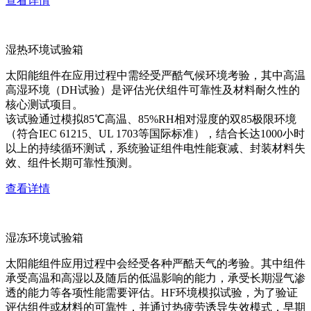
查看详情
湿热环境试验箱
太阳能组件在应用过程中需经受严酷气候环境考验，其中高温
高湿环境（DH试验）是评估光伏组件可靠性及材料耐久性的
核心测试项目。
该试验通过模拟85℃高温、85%RH相对湿度的双85极限环境
（符合IEC 61215、UL 1703等国际标准），结合长达1000小时
以上的持续循环测试，系统验证组件电性能衰减、封装材料失
效、组件长期可靠性预测。
查看详情
湿冻环境试验箱
太阳能组件应用过程中会经受各种严酷天气的考验。其中组件
承受高温和高湿以及随后的低温影响的能力，承受长期湿气渗
透的能力等各项性能需要评估。HF环境模拟试验，为了验证
评估组件或材料的可靠性，并通过热疲劳诱导失效模式，早期