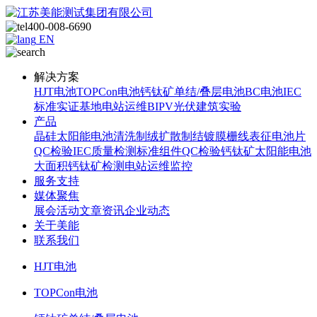
400-008-6690
EN
解决方案
HJT电池
TOPCon电池
钙钛矿单结/叠层电池
BC电池
IEC
标准
实证基地
电站运维
BIPV光伏建筑实验
产品
晶硅太阳能电池
清洗制绒
扩散制结
镀膜
栅线表征
电池片
QC检验
IEC质量检测标准
组件QC检验
钙钛矿太阳能电池
大面积钙钛矿检测
电站运维监控
服务支持
媒体聚焦
展会活动
文章资讯
企业动态
关于美能
联系我们
HJT电池
TOPCon电池