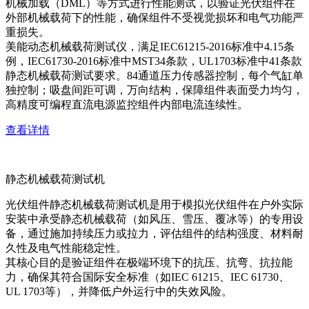
机械加载（DML）等方式进行性能测试，以验证光伏组件在
外部机械载荷下的性能，确保组件不受视觉损坏和电气功能严
重损失。
美能动态机械载荷测试仪，满足IEC61215-2016标准中4.15条
例，IEC61730-2016标准中MST34条款，UL1703标准中41条款
静态机械载荷测试要求。84通道压力传感器控制，每个气缸单
独控制；吸盘间距可调，万向结构，保障组件表面受力均匀，
高精度可编程直流电源监控组件内部电流连续性。
查看详情
静态机械载荷测试机
光伏组件静态机械载荷测试机是用于模拟光伏组件在户外实际
安装中承受静态机械载荷（如风压、雪压、覆冰等）的专用设
备，通过施加持续压力或拉力，评估组件的结构强度、材料耐
久性及电气性能稳定性。
其核心目的是验证组件在极端环境下的抗压、抗弯、抗拉能
力，确保其符合国际安全标准（如IEC 61215、IEC 61730、
UL 1703等），并降低户外运行中的失效风险。