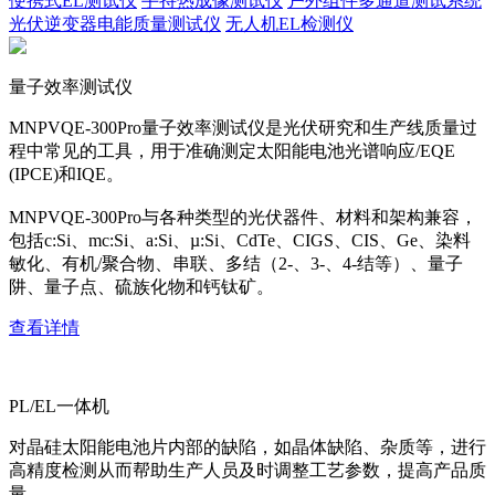
便携式EL测试仪
手持热成像测试仪
户外组件多通道测试系统
光伏逆变器电能质量测试仪
无人机EL检测仪
量子效率测试仪
MNPVQE-300Pro量子效率测试仪是光伏研究和生产线质量过
程中常见的工具，用于准确测定太阳能电池光谱响应/EQE
(IPCE)和IQE。
MNPVQE-300Pro与各种类型的光伏器件、材料和架构兼容，
包括c:Si、mc:Si、a:Si、µ:Si、CdTe、CIGS、CIS、Ge、染料
敏化、有机/聚合物、串联、多结（2-、3-、4-结等）、量子
阱、量子点、硫族化物和钙钛矿。
查看详情
PL/EL一体机
对晶硅太阳能电池片内部的缺陷，如晶体缺陷、杂质等，进行
高精度检测从而帮助生产人员及时调整工艺参数，提高产品质
量。