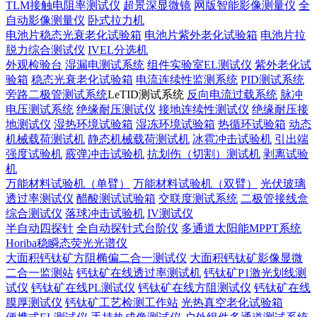
TLM接触电阻率测试仪
超景深显微镜
网版智能影像测量仪
全
自动影像测量仪
卧式拉力机
电池片稳态光衰老化试验箱
电池片紫外老化试验箱
电池片拉
脱力综合测试仪
IVEL分选机
外观检验台
湿漏电测试系统
组件实验室EL测试仪
紫外老化试
验箱
稳态光衰老化试验箱
电流连续性监测系统
PID测试系统
旁路二极管测试系统
LeTID测试系统
反向电流过载系统
脉冲
电压测试系统
绝缘耐压测试仪
接地连续性测试仪
绝缘耐压接
地测试仪
湿热环境试验箱
湿冻环境试验箱
热循环试验箱
动态
机械载荷测试机
静态机械载荷测试机
冰雹冲击试验机
引出端
强度试验机
霰弹冲击试验机
抗划伤（切割）测试机
剥离试验
机
万能材料试验机（单臂）
万能材料试验机（双臂）
光伏玻璃
透过率测试仪
醋酸测试试验箱
交联度测试系统
二极管接线盒
综合测试仪
落球冲击试验机
IV测试仪
半自动四探针
全自动探针式台阶仪
多通道太阳能MPPT系统
Horiba稳瞬态荧光光谱仪
大面积钙钛矿方阻椭偏二合一测试仪
大面积钙钛矿影像显微
二合一监测站
钙钛矿在线透过率测试机
钙钛矿P1激光划线测
试仪
钙钛矿在线PL测试仪
钙钛矿在线方阻测试仪
钙钛矿在线
膜厚测试仪
钙钛矿工艺检测工作站
光热真空老化试验箱