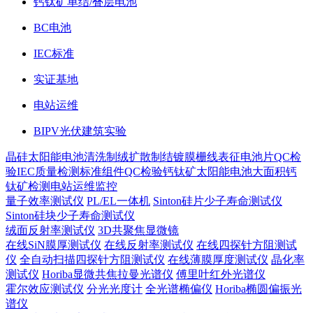
钙钛矿单结/叠层电池
BC电池
IEC标准
实证基地
电站运维
BIPV光伏建筑实验
晶硅太阳能电池
清洗制绒
扩散制结
镀膜
栅线表征
电池片QC检
验
IEC质量检测标准
组件QC检验
钙钛矿太阳能电池
大面积钙
钛矿检测
电站运维监控
量子效率测试仪
PL/EL一体机
Sinton硅片少子寿命测试仪
Sinton硅块少子寿命测试仪
绒面反射率测试仪
3D共聚焦显微镜
在线SiN膜厚测试仪
在线反射率测试仪
在线四探针方阻测试
仪
全自动扫描四探针方阻测试仪
在线薄膜厚度测试仪
晶化率
测试仪
Horiba显微共焦拉曼光谱仪
傅里叶红外光谱仪
霍尔效应测试仪
分光光度计
全光谱椭偏仪
Horiba椭圆偏振光
谱仪