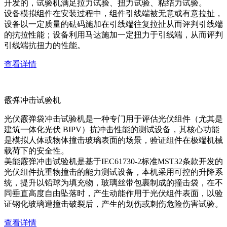
开发的，试验机满足拉力试验、扭力试验、粘结力试验。
设备模拟组件在安装过程中，组件引线端被无意或有意拉扯，
设备以一定质量的砝码施加在引线端往复拉扯从而评判引线端
的抗拉性能；设备利用马达施加一定扭力于引线端，从而评判
引线端抗扭力的性能。
查看详情
霰弹冲击试验机
光伏霰弹袋冲击试验机是一种专门用于评估光伏组件（尤其是
建筑一体化光伏 BIPV）抗冲击性能的测试设备，其核心功能
是模拟人体或物体撞击玻璃表面的场景，验证组件在极端机械
载荷下的安全性。
美能霰弹冲击试验机是基于IEC61730-2标准MST32条款开发的
光伏组件抗重物撞击的能力测试设备，本机采用可控的升降系
统，提升以铅球为填充物，玻璃丝带包裹制成的撞击袋，在不
同垂直高度自由坠落时，产生动能作用于光伏组件表面，以验
证钢化玻璃遭撞击破裂后，产生的划伤或刺伤危险伤害试验。
查看详情