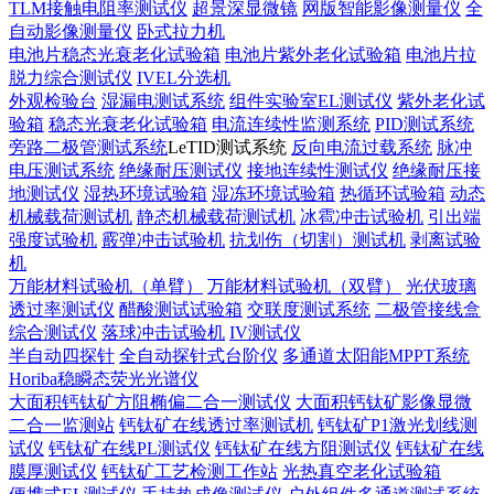
TLM接触电阻率测试仪
超景深显微镜
网版智能影像测量仪
全
自动影像测量仪
卧式拉力机
电池片稳态光衰老化试验箱
电池片紫外老化试验箱
电池片拉
脱力综合测试仪
IVEL分选机
外观检验台
湿漏电测试系统
组件实验室EL测试仪
紫外老化试
验箱
稳态光衰老化试验箱
电流连续性监测系统
PID测试系统
旁路二极管测试系统
LeTID测试系统
反向电流过载系统
脉冲
电压测试系统
绝缘耐压测试仪
接地连续性测试仪
绝缘耐压接
地测试仪
湿热环境试验箱
湿冻环境试验箱
热循环试验箱
动态
机械载荷测试机
静态机械载荷测试机
冰雹冲击试验机
引出端
强度试验机
霰弹冲击试验机
抗划伤（切割）测试机
剥离试验
机
万能材料试验机（单臂）
万能材料试验机（双臂）
光伏玻璃
透过率测试仪
醋酸测试试验箱
交联度测试系统
二极管接线盒
综合测试仪
落球冲击试验机
IV测试仪
半自动四探针
全自动探针式台阶仪
多通道太阳能MPPT系统
Horiba稳瞬态荧光光谱仪
大面积钙钛矿方阻椭偏二合一测试仪
大面积钙钛矿影像显微
二合一监测站
钙钛矿在线透过率测试机
钙钛矿P1激光划线测
试仪
钙钛矿在线PL测试仪
钙钛矿在线方阻测试仪
钙钛矿在线
膜厚测试仪
钙钛矿工艺检测工作站
光热真空老化试验箱