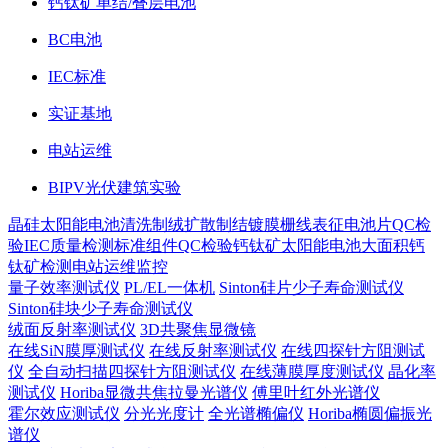
钙钛矿单结/叠层电池
BC电池
IEC标准
实证基地
电站运维
BIPV光伏建筑实验
晶硅太阳能电池
清洗制绒
扩散制结
镀膜
栅线表征
电池片QC检
验
IEC质量检测标准
组件QC检验
钙钛矿太阳能电池
大面积钙
钛矿检测
电站运维监控
量子效率测试仪
PL/EL一体机
Sinton硅片少子寿命测试仪
Sinton硅块少子寿命测试仪
绒面反射率测试仪
3D共聚焦显微镜
在线SiN膜厚测试仪
在线反射率测试仪
在线四探针方阻测试
仪
全自动扫描四探针方阻测试仪
在线薄膜厚度测试仪
晶化率
测试仪
Horiba显微共焦拉曼光谱仪
傅里叶红外光谱仪
霍尔效应测试仪
分光光度计
全光谱椭偏仪
Horiba椭圆偏振光
谱仪