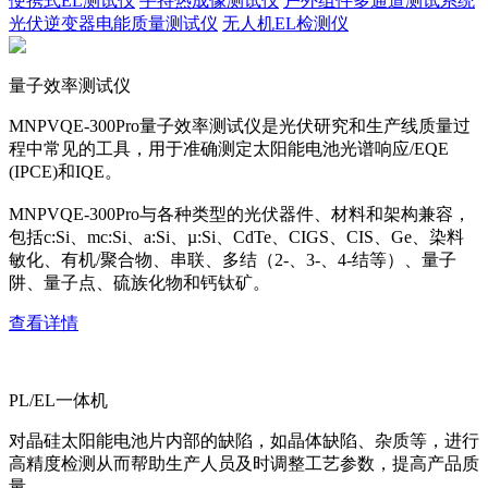
便携式EL测试仪
手持热成像测试仪
户外组件多通道测试系统
光伏逆变器电能质量测试仪
无人机EL检测仪
量子效率测试仪
MNPVQE-300Pro量子效率测试仪是光伏研究和生产线质量过
程中常见的工具，用于准确测定太阳能电池光谱响应/EQE
(IPCE)和IQE。
MNPVQE-300Pro与各种类型的光伏器件、材料和架构兼容，
包括c:Si、mc:Si、a:Si、µ:Si、CdTe、CIGS、CIS、Ge、染料
敏化、有机/聚合物、串联、多结（2-、3-、4-结等）、量子
阱、量子点、硫族化物和钙钛矿。
查看详情
PL/EL一体机
对晶硅太阳能电池片内部的缺陷，如晶体缺陷、杂质等，进行
高精度检测从而帮助生产人员及时调整工艺参数，提高产品质
量。