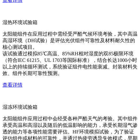
查看详情
湿热环境试验箱
太阳能组件在应用过程中需经受严酷气候环境考验，其中高温
高湿环境（DH试验）是评估光伏组件可靠性及材料耐久性的
核心测试项目。
该试验通过模拟85℃高温、85%RH相对湿度的双85极限环境
（符合IEC 61215、UL 1703等国际标准），结合长达1000小时
以上的持续循环测试，系统验证组件电性能衰减、封装材料失
效、组件长期可靠性预测。
查看详情
湿冻环境试验箱
太阳能组件应用过程中会经受各种严酷天气的考验。其中组件
承受高温和高湿以及随后的低温影响的能力，承受长期湿气渗
透的能力等各项性能需要评估。HF环境模拟试验，为了验证
评估组件或材料的可靠性，并通过热疲劳诱导失效模式，早期