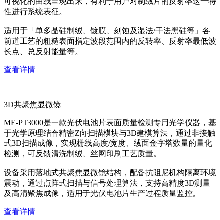
可视化的曲线呈现出来，有利于用户对制绒片的反射率这一特
性进行系统表征。
适用于「单多晶硅制绒、镀膜、刻蚀及湿法/干法黑硅等」各
前道工艺的粗糙表面指定波段范围内的反转率、反射率最低波
长点、总反射能量等。
查看详情
3D共聚焦显微镜
ME-PT3000是一款光伏电池片表面质量检测专用光学仪器，基
于光学原理结合精密Z向扫描模块与3D建模算法，通过非接触
式3D扫描成像，实现栅线高度/宽度、绒面金字塔数量的量化
检测，可反馈清洗制绒、丝网印刷工艺质量。
设备采用落地式共聚焦显微镜结构，配备抗阻尼机构隔离环境
震动，通过点阵式扫描与信号处理算法，支持高精度3D测量
及高清聚焦成像，适用于光伏电池片生产过程质量监控。
查看详情