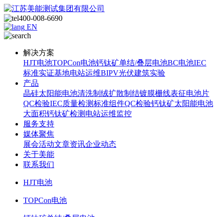
400-008-6690
EN
解决方案
HJT电池
TOPCon电池
钙钛矿单结/叠层电池
BC电池
IEC
标准
实证基地
电站运维
BIPV光伏建筑实验
产品
晶硅太阳能电池
清洗制绒
扩散制结
镀膜
栅线表征
电池片
QC检验
IEC质量检测标准
组件QC检验
钙钛矿太阳能电池
大面积钙钛矿检测
电站运维监控
服务支持
媒体聚焦
展会活动
文章资讯
企业动态
关于美能
联系我们
HJT电池
TOPCon电池