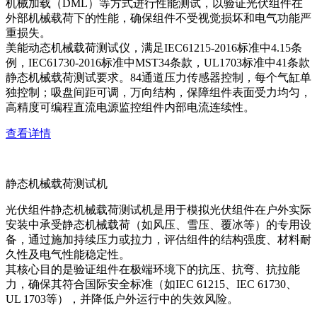
机械加载（DML）等方式进行性能测试，以验证光伏组件在
外部机械载荷下的性能，确保组件不受视觉损坏和电气功能严
重损失。
美能动态机械载荷测试仪，满足IEC61215-2016标准中4.15条
例，IEC61730-2016标准中MST34条款，UL1703标准中41条款
静态机械载荷测试要求。84通道压力传感器控制，每个气缸单
独控制；吸盘间距可调，万向结构，保障组件表面受力均匀，
高精度可编程直流电源监控组件内部电流连续性。
查看详情
静态机械载荷测试机
光伏组件静态机械载荷测试机是用于模拟光伏组件在户外实际
安装中承受静态机械载荷（如风压、雪压、覆冰等）的专用设
备，通过施加持续压力或拉力，评估组件的结构强度、材料耐
久性及电气性能稳定性。
其核心目的是验证组件在极端环境下的抗压、抗弯、抗拉能
力，确保其符合国际安全标准（如IEC 61215、IEC 61730、
UL 1703等），并降低户外运行中的失效风险。