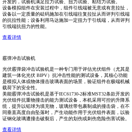
开发的，试验机满足拉力试验、扭力试验、粘结力试验。
设备模拟组件在安装过程中，组件引线端被无意或有意拉扯，
设备以一定质量的砝码施加在引线端往复拉扯从而评判引线端
的抗拉性能；设备利用马达施加一定扭力于引线端，从而评判
引线端抗扭力的性能。
查看详情
霰弹冲击试验机
光伏霰弹袋冲击试验机是一种专门用于评估光伏组件（尤其是
建筑一体化光伏 BIPV）抗冲击性能的测试设备，其核心功能
是模拟人体或物体撞击玻璃表面的场景，验证组件在极端机械
载荷下的安全性。
美能霰弹冲击试验机是基于IEC61730-2标准MST32条款开发的
光伏组件抗重物撞击的能力测试设备，本机采用可控的升降系
统，提升以铅球为填充物，玻璃丝带包裹制成的撞击袋，在不
同垂直高度自由坠落时，产生动能作用于光伏组件表面，以验
证钢化玻璃遭撞击破裂后，产生的划伤或刺伤危险伤害试验。
查看详情