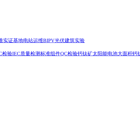
准
实证基地
电站运维
BIPV光伏建筑实验
C检验
IEC质量检测标准
组件QC检验
钙钛矿太阳能电池
大面积钙