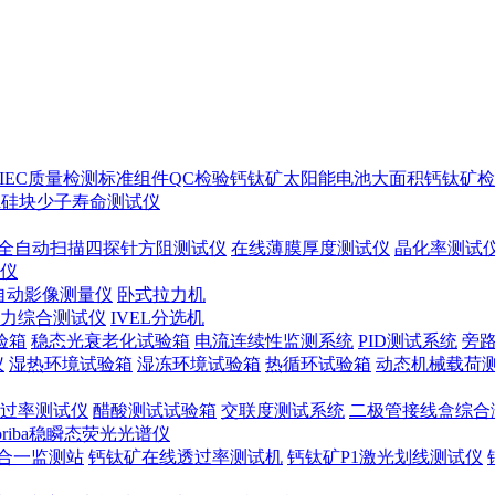
IEC质量检测标准
组件QC检验
钙钛矿太阳能电池
大面积钙钛矿检
ton硅块少子寿命测试仪
全自动扫描四探针方阻测试仪
在线薄膜厚度测试仪
晶化率测试
谱仪
自动影像测量仪
卧式拉力机
力综合测试仪
IVEL分选机
验箱
稳态光衰老化试验箱
电流连续性监测系统
PID测试系统
旁
仪
湿热环境试验箱
湿冻环境试验箱
热循环试验箱
动态机械载荷
过率测试仪
醋酸测试试验箱
交联度测试系统
二极管接线盒综合
oriba稳瞬态荧光光谱仪
合一监测站
钙钛矿在线透过率测试机
钙钛矿P1激光划线测试仪