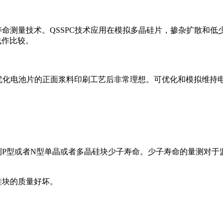
)少子寿命测量技术。QSSPC技术应用在模拟多晶硅片，掺杂扩散和
线作比较。
在监控优化电池片的正面浆料印刷工艺后非常理想。可优化和模拟维
就量测P型或者N型单晶或者多晶硅块少子寿命。少子寿命的量测对
硅块的质量好坏。