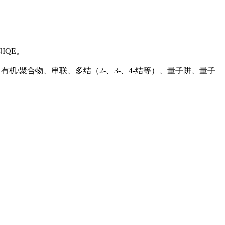
IQE。
染料敏化、有机/聚合物、串联、多结（2-、3-、4-结等）、量子阱、量子
。