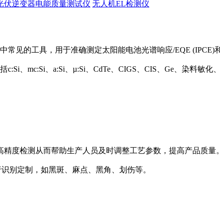
光伏逆变器电能质量测试仪
无人机EL检测仪
中常见的工具，用于准确测定太阳能电池光谱响应/EQE (IPCE)和
Si、mc:Si、a:Si、µ:Si、CdTe、CIGS、CIS、Ge、
高精度检测从而帮助生产人员及时调整工艺参数，提高产品质量
陷种类进行识别定制，如黑斑、麻点、黑角、划伤等。