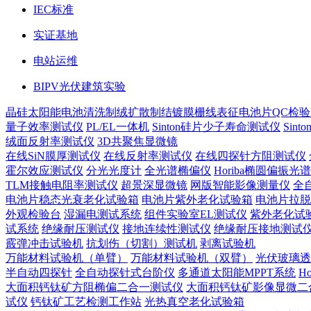
IEC标准
实证基地
电站运维
BIPV光伏建筑实验
晶硅太阳能电池
清洗制绒
扩散制结
镀膜
栅线表征
电池片QC检验
量子效率测试仪
PL/EL一体机
Sinton硅片少子寿命测试仪
Sin
绒面反射率测试仪
3D共聚焦显微镜
在线SiN膜厚测试仪
在线反射率测试仪
在线四探针方阻测试仪
霍尔效应测试仪
分光光度计
全光谱椭偏仪
Horiba椭圆偏振光
TLM接触电阻率测试仪
超景深显微镜
网版智能影像测量仪
全
电池片稳态光衰老化试验箱
电池片紫外老化试验箱
电池片拉脱
外观检验台
湿漏电测试系统
组件实验室EL测试仪
紫外老化试
试系统
绝缘耐压测试仪
接地连续性测试仪
绝缘耐压接地测试
霰弹冲击试验机
抗划伤（切割）测试机
剥离试验机
万能材料试验机（单臂）
万能材料试验机（双臂）
光伏玻璃透
半自动四探针
全自动探针式台阶仪
多通道太阳能MPPT系统
H
大面积钙钛矿方阻椭偏二合一测试仪
大面积钙钛矿影像显微二
试仪
钙钛矿工艺检测工作站
光热真空老化试验箱