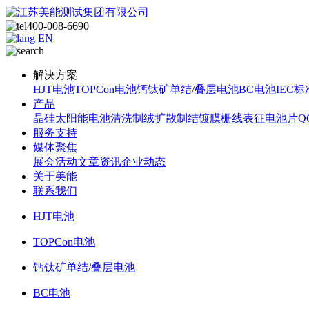
400-008-6690
EN
解决方案
HJT电池
TOPCon电池
钙钛矿单结/叠层电池
BC电池
IEC标
产品
晶硅太阳能电池
清洗制绒
扩散制结
镀膜
栅线表征
电池片Q
服务支持
媒体聚焦
展会活动
文章资讯
企业动态
关于美能
联系我们
HJT电池
TOPCon电池
钙钛矿单结/叠层电池
BC电池