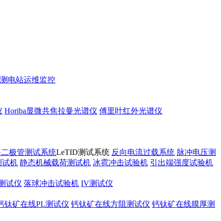
测
电站运维监控
仪
Horiba显微共焦拉曼光谱仪
傅里叶红外光谱仪
路二极管测试系统
LeTID测试系统
反向电流过载系统
脉冲电压测
测试机
静态机械载荷测试机
冰雹冲击试验机
引出端强度试验机
测试仪
落球冲击试验机
IV测试仪
钙钛矿在线PL测试仪
钙钛矿在线方阻测试仪
钙钛矿在线膜厚测