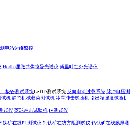
测
电站运维监控
仪
Horiba显微共焦拉曼光谱仪
傅里叶红外光谱仪
路二极管测试系统
LeTID测试系统
反向电流过载系统
脉冲电压测
测试机
静态机械载荷测试机
冰雹冲击试验机
引出端强度试验机
测试仪
落球冲击试验机
IV测试仪
钙钛矿在线PL测试仪
钙钛矿在线方阻测试仪
钙钛矿在线膜厚测