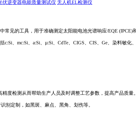
光伏逆变器电能质量测试仪
无人机EL检测仪
中常见的工具，用于准确测定太阳能电池光谱响应/EQE (IPCE)和
Si、mc:Si、a:Si、µ:Si、CdTe、CIGS、CIS、Ge、
高精度检测从而帮助生产人员及时调整工艺参数，提高产品质量
陷种类进行识别定制，如黑斑、麻点、黑角、划伤等。