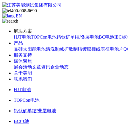
400-008-6690
EN
解决方案
HJT电池
TOPCon电池
钙钛矿单结/叠层电池
BC电池
IEC标
产品
晶硅太阳能电池
清洗制绒
扩散制结
镀膜
栅线表征
电池片Q
服务支持
媒体聚焦
展会活动
文章资讯
企业动态
关于美能
联系我们
HJT电池
TOPCon电池
钙钛矿单结/叠层电池
BC电池