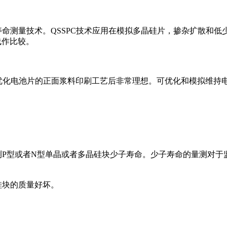
)少子寿命测量技术。QSSPC技术应用在模拟多晶硅片，掺杂扩散和
线作比较。
在监控优化电池片的正面浆料印刷工艺后非常理想。可优化和模拟维
就量测P型或者N型单晶或者多晶硅块少子寿命。少子寿命的量测对
硅块的质量好坏。