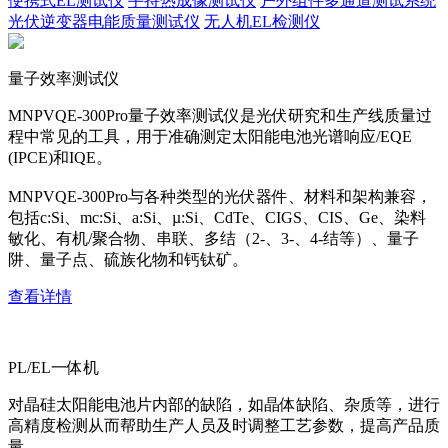
便携式EL测试仪
手持热成像测试仪
户外组件多通道测试系统
光伏逆变器电能质量测试仪
无人机EL检测仪
量子效率测试仪
MNPVQE-300Pro量子效率测试仪是光伏研究和生产线质量过
程中常见的工具，用于准确测定太阳能电池光谱响应/EQE
(IPCE)和IQE。
MNPVQE-300Pro与各种类型的光伏器件、材料和架构兼容，
包括c:Si、mc:Si、a:Si、µ:Si、CdTe、CIGS、CIS、Ge、染料
敏化、有机/聚合物、串联、多结（2-、3-、4-结等）、量子
阱、量子点、硫族化物和钙钛矿。
查看详情
PL/EL一体机
对晶硅太阳能电池片内部的缺陷，如晶体缺陷、杂质等，进行
高精度检测从而帮助生产人员及时调整工艺参数，提高产品质
量。