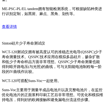
ME-PSC-PL/EL tandem拥有智能检测系统，可根据缺陷种类进
行识别定制，如黑斑、麻点、黑角、划伤等。
查看详情
Sinton硅片少子寿命测试仪
WCT-120测试仪拥有被高度认可的准稳态光电导(QSSPC)少子
寿命测量技术。QSSPC技术应用在模拟多晶硅片，掺杂扩散
和低少子寿命样品方面非常理想。QSSPC少子寿命测量也能
得到暗开路电压(与光照)的曲线，可与太阳能电池制程每一阶
段的IV曲线作比较。
WCT-120可搭配Suns-Voc一起使用。
Suns-Voc主要用于测量半成品电池片以及完整电池片，在监控
优化电池片的正面浆料印刷工艺后非常理想。可优化和模拟维
持电压，得到好的欧姆接触和避免漏电分流这些步骤。