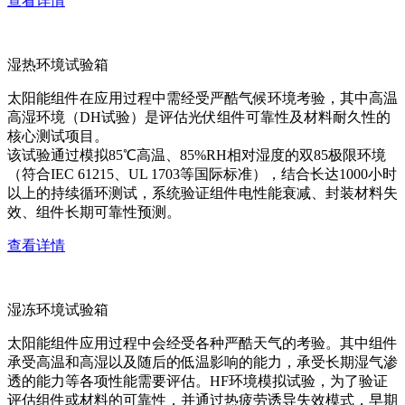
查看详情
湿热环境试验箱
太阳能组件在应用过程中需经受严酷气候环境考验，其中高温
高湿环境（DH试验）是评估光伏组件可靠性及材料耐久性的
核心测试项目。
该试验通过模拟85℃高温、85%RH相对湿度的双85极限环境
（符合IEC 61215、UL 1703等国际标准），结合长达1000小时
以上的持续循环测试，系统验证组件电性能衰减、封装材料失
效、组件长期可靠性预测。
查看详情
湿冻环境试验箱
太阳能组件应用过程中会经受各种严酷天气的考验。其中组件
承受高温和高湿以及随后的低温影响的能力，承受长期湿气渗
透的能力等各项性能需要评估。HF环境模拟试验，为了验证
评估组件或材料的可靠性，并通过热疲劳诱导失效模式，早期