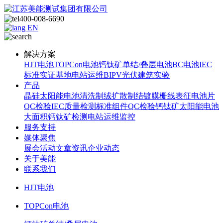
400-008-6690
EN
解决方案
HJT电池
TOPCon电池
钙钛矿单结/叠层电池
BC电池
IEC
标准
实证基地
电站运维
BIPV光伏建筑实验
产品
晶硅太阳能电池
清洗制绒
扩散制结
镀膜
栅线表征
电池片
QC检验
IEC质量检测标准
组件QC检验
钙钛矿太阳能电池
大面积钙钛矿检测
电站运维监控
服务支持
媒体聚焦
展会活动
文章资讯
企业动态
关于美能
联系我们
HJT电池
TOPCon电池