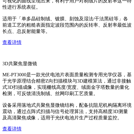
可视化的曲线呈现出来，有利于用户对制绒片的反射率这一特
性进行系统表征。
适用于「单多晶硅制绒、镀膜、刻蚀及湿法/干法黑硅等」各
前道工艺的粗糙表面指定波段范围内的反转率、反射率最低波
长点、总反射能量等。
查看详情
3D共聚焦显微镜
ME-PT3000是一款光伏电池片表面质量检测专用光学仪器，基
于光学原理结合精密Z向扫描模块与3D建模算法，通过非接触
式3D扫描成像，实现栅线高度/宽度、绒面金字塔数量的量化
检测，可反馈清洗制绒、丝网印刷工艺质量。
设备采用落地式共聚焦显微镜结构，配备抗阻尼机构隔离环境
震动，通过点阵式扫描与信号处理算法，支持高精度3D测量
及高清聚焦成像，适用于光伏电池片生产过程质量监控。
查看详情