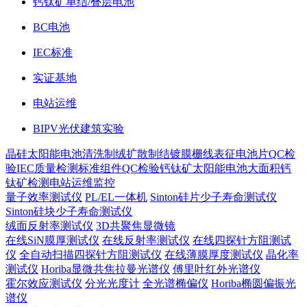
钙钛矿单结/叠层电池
BC电池
IEC标准
实证基地
电站运维
BIPV光伏建筑实验
晶硅太阳能电池
清洗制绒
扩散制结
镀膜
栅线表征
电池片QC检
验
IEC质量检测标准
组件QC检验
钙钛矿太阳能电池
大面积钙
钛矿检测
电站运维监控
量子效率测试仪
PL/EL一体机
Sinton硅片少子寿命测试仪
Sinton硅块少子寿命测试仪
绒面反射率测试仪
3D共聚焦显微镜
在线SiN膜厚测试仪
在线反射率测试仪
在线四探针方阻测试
仪
全自动扫描四探针方阻测试仪
在线薄膜厚度测试仪
晶化率
测试仪
Horiba显微共焦拉曼光谱仪
傅里叶红外光谱仪
霍尔效应测试仪
分光光度计
全光谱椭偏仪
Horiba椭圆偏振光
谱仪