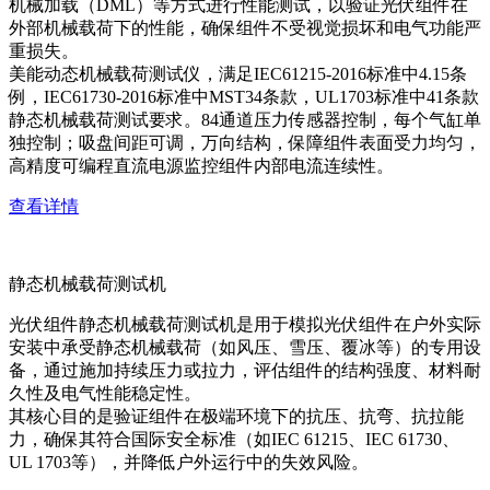
机械加载（DML）等方式进行性能测试，以验证光伏组件在
外部机械载荷下的性能，确保组件不受视觉损坏和电气功能严
重损失。
美能动态机械载荷测试仪，满足IEC61215-2016标准中4.15条
例，IEC61730-2016标准中MST34条款，UL1703标准中41条款
静态机械载荷测试要求。84通道压力传感器控制，每个气缸单
独控制；吸盘间距可调，万向结构，保障组件表面受力均匀，
高精度可编程直流电源监控组件内部电流连续性。
查看详情
静态机械载荷测试机
光伏组件静态机械载荷测试机是用于模拟光伏组件在户外实际
安装中承受静态机械载荷（如风压、雪压、覆冰等）的专用设
备，通过施加持续压力或拉力，评估组件的结构强度、材料耐
久性及电气性能稳定性。
其核心目的是验证组件在极端环境下的抗压、抗弯、抗拉能
力，确保其符合国际安全标准（如IEC 61215、IEC 61730、
UL 1703等），并降低户外运行中的失效风险。