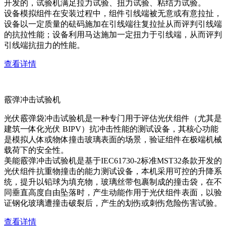
开发的，试验机满足拉力试验、扭力试验、粘结力试验。
设备模拟组件在安装过程中，组件引线端被无意或有意拉扯，
设备以一定质量的砝码施加在引线端往复拉扯从而评判引线端
的抗拉性能；设备利用马达施加一定扭力于引线端，从而评判
引线端抗扭力的性能。
查看详情
霰弹冲击试验机
光伏霰弹袋冲击试验机是一种专门用于评估光伏组件（尤其是
建筑一体化光伏 BIPV）抗冲击性能的测试设备，其核心功能
是模拟人体或物体撞击玻璃表面的场景，验证组件在极端机械
载荷下的安全性。
美能霰弹冲击试验机是基于IEC61730-2标准MST32条款开发的
光伏组件抗重物撞击的能力测试设备，本机采用可控的升降系
统，提升以铅球为填充物，玻璃丝带包裹制成的撞击袋，在不
同垂直高度自由坠落时，产生动能作用于光伏组件表面，以验
证钢化玻璃遭撞击破裂后，产生的划伤或刺伤危险伤害试验。
查看详情