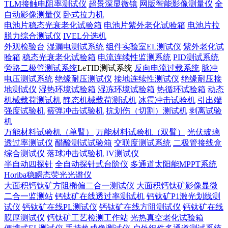
TLM接触电阻率测试仪
超景深显微镜
网版智能影像测量仪
全
自动影像测量仪
卧式拉力机
电池片稳态光衰老化试验箱
电池片紫外老化试验箱
电池片拉
脱力综合测试仪
IVEL分选机
外观检验台
湿漏电测试系统
组件实验室EL测试仪
紫外老化试
验箱
稳态光衰老化试验箱
电流连续性监测系统
PID测试系统
旁路二极管测试系统
LeTID测试系统
反向电流过载系统
脉冲
电压测试系统
绝缘耐压测试仪
接地连续性测试仪
绝缘耐压接
地测试仪
湿热环境试验箱
湿冻环境试验箱
热循环试验箱
动态
机械载荷测试机
静态机械载荷测试机
冰雹冲击试验机
引出端
强度试验机
霰弹冲击试验机
抗划伤（切割）测试机
剥离试验
机
万能材料试验机（单臂）
万能材料试验机（双臂）
光伏玻璃
透过率测试仪
醋酸测试试验箱
交联度测试系统
二极管接线盒
综合测试仪
落球冲击试验机
IV测试仪
半自动四探针
全自动探针式台阶仪
多通道太阳能MPPT系统
Horiba稳瞬态荧光光谱仪
大面积钙钛矿方阻椭偏二合一测试仪
大面积钙钛矿影像显微
二合一监测站
钙钛矿在线透过率测试机
钙钛矿P1激光划线测
试仪
钙钛矿在线PL测试仪
钙钛矿在线方阻测试仪
钙钛矿在线
膜厚测试仪
钙钛矿工艺检测工作站
光热真空老化试验箱