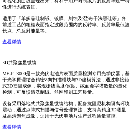
可视化的曲线呈现出来，有利于用户对制绒片的反射率这一特
性进行系统表征。
适用于「单多晶硅制绒、镀膜、刻蚀及湿法/干法黑硅等」各
前道工艺的粗糙表面指定波段范围内的反转率、反射率最低波
长点、总反射能量等。
查看详情
3D共聚焦显微镜
ME-PT3000是一款光伏电池片表面质量检测专用光学仪器，基
于光学原理结合精密Z向扫描模块与3D建模算法，通过非接触
式3D扫描成像，实现栅线高度/宽度、绒面金字塔数量的量化
检测，可反馈清洗制绒、丝网印刷工艺质量。
设备采用落地式共聚焦显微镜结构，配备抗阻尼机构隔离环境
震动，通过点阵式扫描与信号处理算法，支持高精度3D测量
及高清聚焦成像，适用于光伏电池片生产过程质量监控。
查看详情