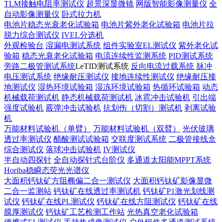
TLM接触电阻率测试仪
超景深显微镜
网版智能影像测量仪
全
自动影像测量仪
卧式拉力机
电池片稳态光衰老化试验箱
电池片紫外老化试验箱
电池片拉
脱力综合测试仪
IVEL分选机
外观检验台
湿漏电测试系统
组件实验室EL测试仪
紫外老化试
验箱
稳态光衰老化试验箱
电流连续性监测系统
PID测试系统
旁路二极管测试系统
LeTID测试系统
反向电流过载系统
脉冲
电压测试系统
绝缘耐压测试仪
接地连续性测试仪
绝缘耐压接
地测试仪
湿热环境试验箱
湿冻环境试验箱
热循环试验箱
动态
机械载荷测试机
静态机械载荷测试机
冰雹冲击试验机
引出端
强度试验机
霰弹冲击试验机
抗划伤（切割）测试机
剥离试验
机
万能材料试验机（单臂）
万能材料试验机（双臂）
光伏玻璃
透过率测试仪
醋酸测试试验箱
交联度测试系统
二极管接线盒
综合测试仪
落球冲击试验机
IV测试仪
半自动四探针
全自动探针式台阶仪
多通道太阳能MPPT系统
Horiba稳瞬态荧光光谱仪
大面积钙钛矿方阻椭偏二合一测试仪
大面积钙钛矿影像显微
二合一监测站
钙钛矿在线透过率测试机
钙钛矿P1激光划线测
试仪
钙钛矿在线PL测试仪
钙钛矿在线方阻测试仪
钙钛矿在线
膜厚测试仪
钙钛矿工艺检测工作站
光热真空老化试验箱