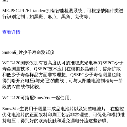
ME-PSC-PL/EL tandem拥有智能检测系统，可根据缺陷种类进
行识别定制，如黑斑、麻点、黑角、划伤等。
查看详情
Sinton硅片少子寿命测试仪
WCT-120测试仪拥有被高度认可的准稳态光电导(QSSPC)少子
寿命测量技术。QSSPC技术应用在模拟多晶硅片，掺杂扩散
和低少子寿命样品方面非常理想。QSSPC少子寿命测量也能
得到暗开路电压(与光照)的曲线，可与太阳能电池制程每一阶
段的IV曲线作比较。
WCT-120可搭配Suns-Voc一起使用。
Suns-Voc主要用于测量半成品电池片以及完整电池片，在监控
优化电池片的正面浆料印刷工艺后非常理想。可优化和模拟维
持电压，得到好的欧姆接触和避免漏电分流这些步骤。