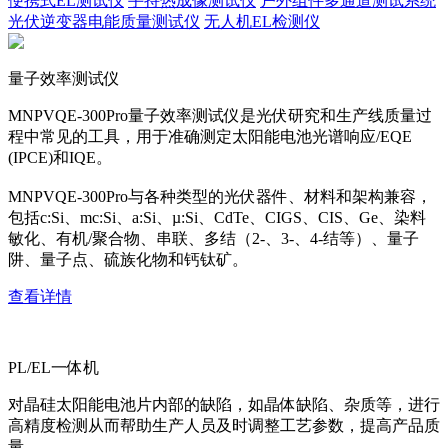
便携式EL测试仪
手持热成像测试仪
户外组件多通道测试系统
光伏逆变器电能质量测试仪
无人机EL检测仪
量子效率测试仪
MNPVQE-300Pro量子效率测试仪是光伏研究和生产线质量过
程中常见的工具，用于准确测定太阳能电池光谱响应/EQE
(IPCE)和IQE。
MNPVQE-300Pro与各种类型的光伏器件、材料和架构兼容，
包括c:Si、mc:Si、a:Si、µ:Si、CdTe、CIGS、CIS、Ge、染料
敏化、有机/聚合物、串联、多结（2-、3-、4-结等）、量子
阱、量子点、硫族化物和钙钛矿。
查看详情
PL/EL一体机
对晶硅太阳能电池片内部的缺陷，如晶体缺陷、杂质等，进行
高精度检测从而帮助生产人员及时调整工艺参数，提高产品质
量。