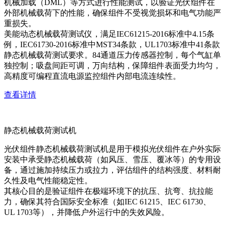
机械加载（DML）等方式进行性能测试，以验证光伏组件在
外部机械载荷下的性能，确保组件不受视觉损坏和电气功能严
重损失。
美能动态机械载荷测试仪，满足IEC61215-2016标准中4.15条
例，IEC61730-2016标准中MST34条款，UL1703标准中41条款
静态机械载荷测试要求。84通道压力传感器控制，每个气缸单
独控制；吸盘间距可调，万向结构，保障组件表面受力均匀，
高精度可编程直流电源监控组件内部电流连续性。
查看详情
静态机械载荷测试机
光伏组件静态机械载荷测试机是用于模拟光伏组件在户外实际
安装中承受静态机械载荷（如风压、雪压、覆冰等）的专用设
备，通过施加持续压力或拉力，评估组件的结构强度、材料耐
久性及电气性能稳定性。
其核心目的是验证组件在极端环境下的抗压、抗弯、抗拉能
力，确保其符合国际安全标准（如IEC 61215、IEC 61730、
UL 1703等），并降低户外运行中的失效风险。