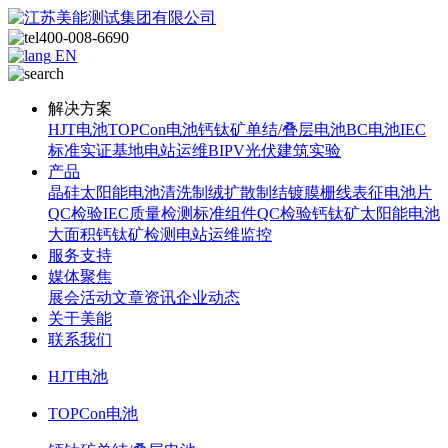
400-008-6690
EN
解决方案
HJT电池
TOPCon电池
钙钛矿单结/叠层电池
BC电池
IEC
标准
实证基地
电站运维
BIPV光伏建筑实验
产品
晶硅太阳能电池
清洗制绒
扩散制结
镀膜
栅线表征
电池片
QC检验
IEC质量检测标准
组件QC检验
钙钛矿太阳能电池
大面积钙钛矿检测
电站运维监控
服务支持
媒体聚焦
展会活动
文章资讯
企业动态
关于美能
联系我们
HJT电池
TOPCon电池