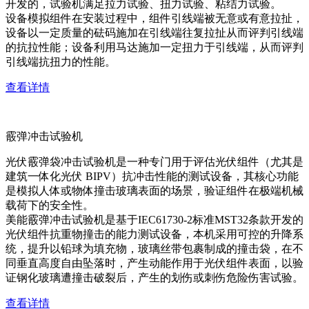
开发的，试验机满足拉力试验、扭力试验、粘结力试验。
设备模拟组件在安装过程中，组件引线端被无意或有意拉扯，
设备以一定质量的砝码施加在引线端往复拉扯从而评判引线端
的抗拉性能；设备利用马达施加一定扭力于引线端，从而评判
引线端抗扭力的性能。
查看详情
霰弹冲击试验机
光伏霰弹袋冲击试验机是一种专门用于评估光伏组件（尤其是
建筑一体化光伏 BIPV）抗冲击性能的测试设备，其核心功能
是模拟人体或物体撞击玻璃表面的场景，验证组件在极端机械
载荷下的安全性。
美能霰弹冲击试验机是基于IEC61730-2标准MST32条款开发的
光伏组件抗重物撞击的能力测试设备，本机采用可控的升降系
统，提升以铅球为填充物，玻璃丝带包裹制成的撞击袋，在不
同垂直高度自由坠落时，产生动能作用于光伏组件表面，以验
证钢化玻璃遭撞击破裂后，产生的划伤或刺伤危险伤害试验。
查看详情