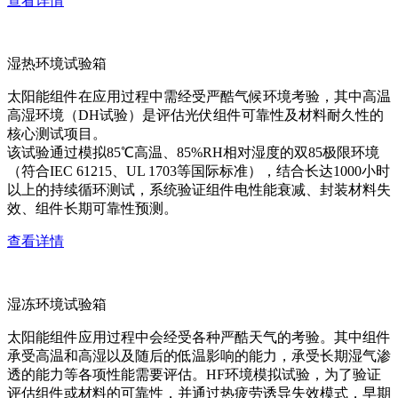
查看详情
湿热环境试验箱
太阳能组件在应用过程中需经受严酷气候环境考验，其中高温
高湿环境（DH试验）是评估光伏组件可靠性及材料耐久性的
核心测试项目。
该试验通过模拟85℃高温、85%RH相对湿度的双85极限环境
（符合IEC 61215、UL 1703等国际标准），结合长达1000小时
以上的持续循环测试，系统验证组件电性能衰减、封装材料失
效、组件长期可靠性预测。
查看详情
湿冻环境试验箱
太阳能组件应用过程中会经受各种严酷天气的考验。其中组件
承受高温和高湿以及随后的低温影响的能力，承受长期湿气渗
透的能力等各项性能需要评估。HF环境模拟试验，为了验证
评估组件或材料的可靠性，并通过热疲劳诱导失效模式，早期