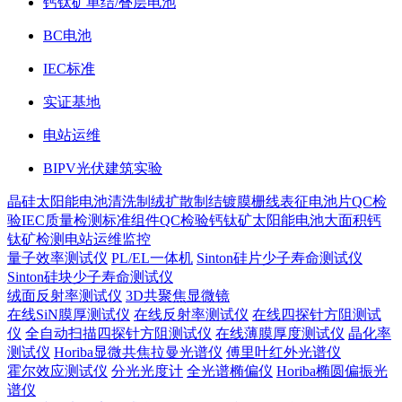
钙钛矿单结/叠层电池
BC电池
IEC标准
实证基地
电站运维
BIPV光伏建筑实验
晶硅太阳能电池
清洗制绒
扩散制结
镀膜
栅线表征
电池片QC检
验
IEC质量检测标准
组件QC检验
钙钛矿太阳能电池
大面积钙
钛矿检测
电站运维监控
量子效率测试仪
PL/EL一体机
Sinton硅片少子寿命测试仪
Sinton硅块少子寿命测试仪
绒面反射率测试仪
3D共聚焦显微镜
在线SiN膜厚测试仪
在线反射率测试仪
在线四探针方阻测试
仪
全自动扫描四探针方阻测试仪
在线薄膜厚度测试仪
晶化率
测试仪
Horiba显微共焦拉曼光谱仪
傅里叶红外光谱仪
霍尔效应测试仪
分光光度计
全光谱椭偏仪
Horiba椭圆偏振光
谱仪