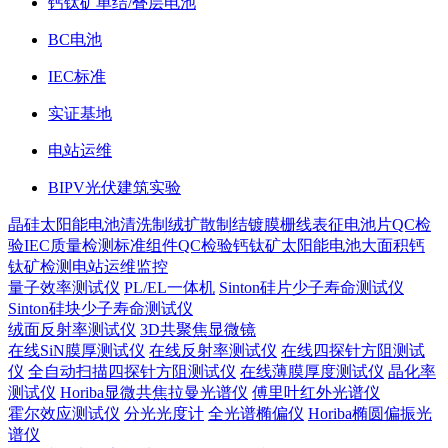
钙钛矿单结/叠层电池
BC电池
IEC标准
实证基地
电站运维
BIPV光伏建筑实验
晶硅太阳能电池
清洗制绒
扩散制结
镀膜
栅线表征
电池片QC检
验
IEC质量检测标准
组件QC检验
钙钛矿太阳能电池
大面积钙
钛矿检测
电站运维监控
量子效率测试仪
PL/EL一体机
Sinton硅片少子寿命测试仪
Sinton硅块少子寿命测试仪
绒面反射率测试仪
3D共聚焦显微镜
在线SiN膜厚测试仪
在线反射率测试仪
在线四探针方阻测试
仪
全自动扫描四探针方阻测试仪
在线薄膜厚度测试仪
晶化率
测试仪
Horiba显微共焦拉曼光谱仪
傅里叶红外光谱仪
霍尔效应测试仪
分光光度计
全光谱椭偏仪
Horiba椭圆偏振光
谱仪