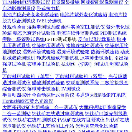
TLM接触电阻率测试仪
超景深显微镜
网版智能影像测量仪
全
自动影像测量仪
卧式拉力机
电池片稳态光衰老化试验箱
电池片紫外老化试验箱
电池片拉
脱力综合测试仪
IVEL分选机
外观检验台
湿漏电测试系统
组件实验室EL测试仪
紫外老化试
验箱
稳态光衰老化试验箱
电流连续性监测系统
PID测试系统
旁路二极管测试系统
LeTID测试系统
反向电流过载系统
脉冲
电压测试系统
绝缘耐压测试仪
接地连续性测试仪
绝缘耐压接
地测试仪
湿热环境试验箱
湿冻环境试验箱
热循环试验箱
动态
机械载荷测试机
静态机械载荷测试机
冰雹冲击试验机
引出端
强度试验机
霰弹冲击试验机
抗划伤（切割）测试机
剥离试验
机
万能材料试验机（单臂）
万能材料试验机（双臂）
光伏玻璃
透过率测试仪
醋酸测试试验箱
交联度测试系统
二极管接线盒
综合测试仪
落球冲击试验机
IV测试仪
半自动四探针
全自动探针式台阶仪
多通道太阳能MPPT系统
Horiba稳瞬态荧光光谱仪
大面积钙钛矿方阻椭偏二合一测试仪
大面积钙钛矿影像显微
二合一监测站
钙钛矿在线透过率测试机
钙钛矿P1激光划线测
试仪
钙钛矿在线PL测试仪
钙钛矿在线方阻测试仪
钙钛矿在线
膜厚测试仪
钙钛矿工艺检测工作站
光热真空老化试验箱