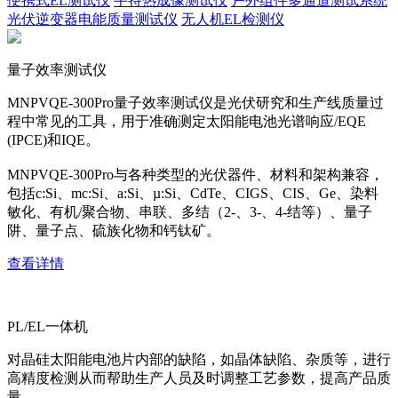
便携式EL测试仪
手持热成像测试仪
户外组件多通道测试系统
光伏逆变器电能质量测试仪
无人机EL检测仪
量子效率测试仪
MNPVQE-300Pro量子效率测试仪是光伏研究和生产线质量过
程中常见的工具，用于准确测定太阳能电池光谱响应/EQE
(IPCE)和IQE。
MNPVQE-300Pro与各种类型的光伏器件、材料和架构兼容，
包括c:Si、mc:Si、a:Si、µ:Si、CdTe、CIGS、CIS、Ge、染料
敏化、有机/聚合物、串联、多结（2-、3-、4-结等）、量子
阱、量子点、硫族化物和钙钛矿。
查看详情
PL/EL一体机
对晶硅太阳能电池片内部的缺陷，如晶体缺陷、杂质等，进行
高精度检测从而帮助生产人员及时调整工艺参数，提高产品质
量。