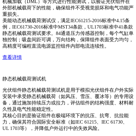
机械加载（DML）等方式进行性能测试，以验证光伏组件在
外部机械载荷下的性能，确保组件不受视觉损坏和电气功能严
重损失。
美能动态机械载荷测试仪，满足IEC61215-2016标准中4.15条
例，IEC61730-2016标准中MST34条款，UL1703标准中41条款
静态机械载荷测试要求。84通道压力传感器控制，每个气缸单
独控制；吸盘间距可调，万向结构，保障组件表面受力均匀，
高精度可编程直流电源监控组件内部电流连续性。
查看详情
静态机械载荷测试机
光伏组件静态机械载荷测试机是用于模拟光伏组件在户外实际
安装中承受静态机械载荷（如风压、雪压、覆冰等）的专用设
备，通过施加持续压力或拉力，评估组件的结构强度、材料耐
久性及电气性能稳定性。
其核心目的是验证组件在极端环境下的抗压、抗弯、抗拉能
力，确保其符合国际安全标准（如IEC 61215、IEC 61730、
UL 1703等），并降低户外运行中的失效风险。