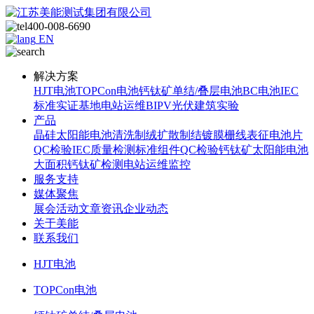
400-008-6690
EN
解决方案
HJT电池
TOPCon电池
钙钛矿单结/叠层电池
BC电池
IEC
标准
实证基地
电站运维
BIPV光伏建筑实验
产品
晶硅太阳能电池
清洗制绒
扩散制结
镀膜
栅线表征
电池片
QC检验
IEC质量检测标准
组件QC检验
钙钛矿太阳能电池
大面积钙钛矿检测
电站运维监控
服务支持
媒体聚焦
展会活动
文章资讯
企业动态
关于美能
联系我们
HJT电池
TOPCon电池