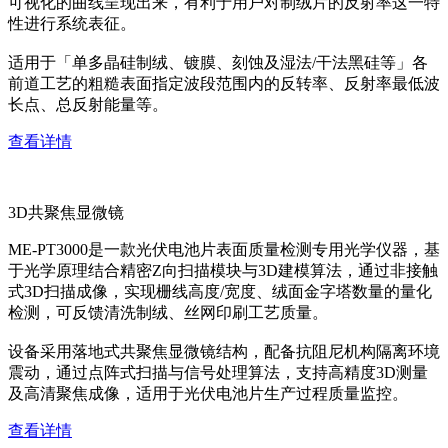
可视化的曲线呈现出来，有利于用户对制绒片的反射率这一特
性进行系统表征。
适用于「单多晶硅制绒、镀膜、刻蚀及湿法/干法黑硅等」各
前道工艺的粗糙表面指定波段范围内的反转率、反射率最低波
长点、总反射能量等。
查看详情
3D共聚焦显微镜
ME-PT3000是一款光伏电池片表面质量检测专用光学仪器，基
于光学原理结合精密Z向扫描模块与3D建模算法，通过非接触
式3D扫描成像，实现栅线高度/宽度、绒面金字塔数量的量化
检测，可反馈清洗制绒、丝网印刷工艺质量。
设备采用落地式共聚焦显微镜结构，配备抗阻尼机构隔离环境
震动，通过点阵式扫描与信号处理算法，支持高精度3D测量
及高清聚焦成像，适用于光伏电池片生产过程质量监控。
查看详情