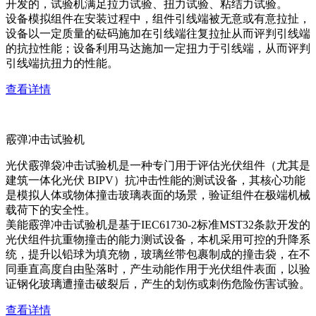
开发的，试验机满足拉力试验、扭力试验、粘结力试验。
设备模拟组件在安装过程中，组件引线端被无意或有意拉扯，
设备以一定质量的砝码施加在引线端往复拉扯从而评判引线端
的抗拉性能；设备利用马达施加一定扭力于引线端，从而评判
引线端抗扭力的性能。
查看详情
霰弹冲击试验机
光伏霰弹袋冲击试验机是一种专门用于评估光伏组件（尤其是
建筑一体化光伏 BIPV）抗冲击性能的测试设备，其核心功能
是模拟人体或物体撞击玻璃表面的场景，验证组件在极端机械
载荷下的安全性。
美能霰弹冲击试验机是基于IEC61730-2标准MST32条款开发的
光伏组件抗重物撞击的能力测试设备，本机采用可控的升降系
统，提升以铅球为填充物，玻璃丝带包裹制成的撞击袋，在不
同垂直高度自由坠落时，产生动能作用于光伏组件表面，以验
证钢化玻璃遭撞击破裂后，产生的划伤或刺伤危险伤害试验。
查看详情