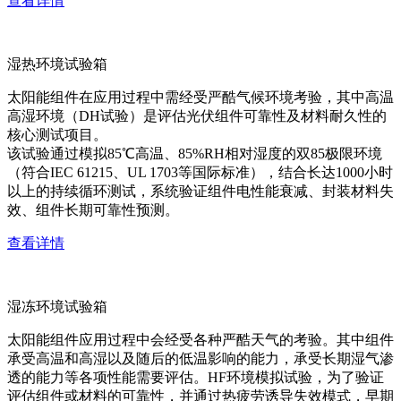
查看详情
湿热环境试验箱
太阳能组件在应用过程中需经受严酷气候环境考验，其中高温
高湿环境（DH试验）是评估光伏组件可靠性及材料耐久性的
核心测试项目。
该试验通过模拟85℃高温、85%RH相对湿度的双85极限环境
（符合IEC 61215、UL 1703等国际标准），结合长达1000小时
以上的持续循环测试，系统验证组件电性能衰减、封装材料失
效、组件长期可靠性预测。
查看详情
湿冻环境试验箱
太阳能组件应用过程中会经受各种严酷天气的考验。其中组件
承受高温和高湿以及随后的低温影响的能力，承受长期湿气渗
透的能力等各项性能需要评估。HF环境模拟试验，为了验证
评估组件或材料的可靠性，并通过热疲劳诱导失效模式，早期