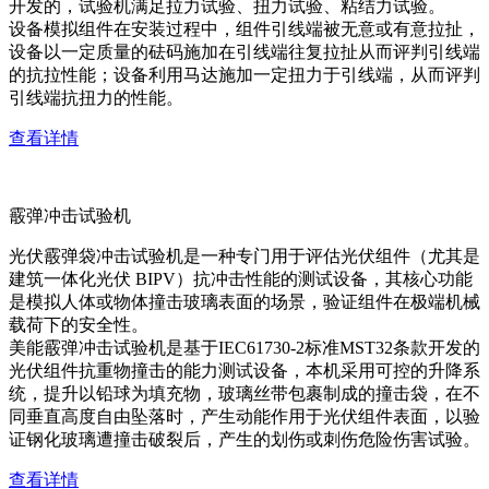
开发的，试验机满足拉力试验、扭力试验、粘结力试验。
设备模拟组件在安装过程中，组件引线端被无意或有意拉扯，
设备以一定质量的砝码施加在引线端往复拉扯从而评判引线端
的抗拉性能；设备利用马达施加一定扭力于引线端，从而评判
引线端抗扭力的性能。
查看详情
霰弹冲击试验机
光伏霰弹袋冲击试验机是一种专门用于评估光伏组件（尤其是
建筑一体化光伏 BIPV）抗冲击性能的测试设备，其核心功能
是模拟人体或物体撞击玻璃表面的场景，验证组件在极端机械
载荷下的安全性。
美能霰弹冲击试验机是基于IEC61730-2标准MST32条款开发的
光伏组件抗重物撞击的能力测试设备，本机采用可控的升降系
统，提升以铅球为填充物，玻璃丝带包裹制成的撞击袋，在不
同垂直高度自由坠落时，产生动能作用于光伏组件表面，以验
证钢化玻璃遭撞击破裂后，产生的划伤或刺伤危险伤害试验。
查看详情