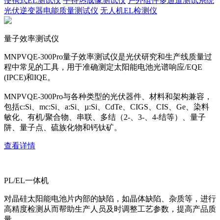
便携式EL测试仪
手持热成像测试仪
户外组件多通道测试系统
光伏逆变器电能质量测试仪
无人机EL检测仪
量子效率测试仪
MNPVQE-300Pro量子效率测试仪是光伏研究和生产线质量过
程中常见的工具，用于准确测定太阳能电池光谱响应/EQE
(IPCE)和IQE。
MNPVQE-300Pro与各种类型的光伏器件、材料和架构兼容，
包括c:Si、mc:Si、a:Si、µ:Si、CdTe、CIGS、CIS、Ge、染料
敏化、有机/聚合物、串联、多结（2-、3-、4-结等）、量子
阱、量子点、硫族化物和钙钛矿。
查看详情
PL/EL一体机
对晶硅太阳能电池片内部的缺陷，如晶体缺陷、杂质等，进行
高精度检测从而帮助生产人员及时调整工艺参数，提高产品质
量。