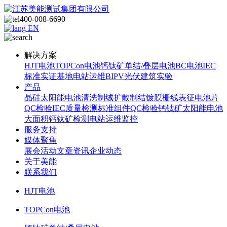
400-008-6690
EN
解决方案
HJT电池
TOPCon电池
钙钛矿单结/叠层电池
BC电池
IEC
标准
实证基地
电站运维
BIPV光伏建筑实验
产品
晶硅太阳能电池
清洗制绒
扩散制结
镀膜
栅线表征
电池片
QC检验
IEC质量检测标准
组件QC检验
钙钛矿太阳能电池
大面积钙钛矿检测
电站运维监控
服务支持
媒体聚焦
展会活动
文章资讯
企业动态
关于美能
联系我们
HJT电池
TOPCon电池