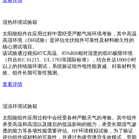
查看详情
湿热环境试验箱
太阳能组件在应用过程中需经受严酷气候环境考验，其中高温
高湿环境（DH试验）是评估光伏组件可靠性及材料耐久性的
核心测试项目。
该试验通过模拟85℃高温、85%RH相对湿度的双85极限环境
（符合IEC 61215、UL 1703等国际标准），结合长达1000小时
以上的持续循环测试，系统验证组件电性能衰减、封装材料失
效、组件长期可靠性预测。
查看详情
湿冻环境试验箱
太阳能组件应用过程中会经受各种严酷天气的考验。其中组件
承受高温和高湿以及随后的低温影响的能力，承受长期湿气渗
透的能力等各项性能需要评估。HF环境模拟试验，为了验证
评估组件或材料的可靠性，并通过热疲劳诱导失效模式，早期