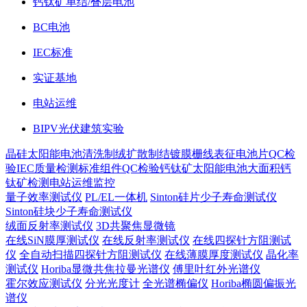
钙钛矿单结/叠层电池
BC电池
IEC标准
实证基地
电站运维
BIPV光伏建筑实验
晶硅太阳能电池
清洗制绒
扩散制结
镀膜
栅线表征
电池片QC检
验
IEC质量检测标准
组件QC检验
钙钛矿太阳能电池
大面积钙
钛矿检测
电站运维监控
量子效率测试仪
PL/EL一体机
Sinton硅片少子寿命测试仪
Sinton硅块少子寿命测试仪
绒面反射率测试仪
3D共聚焦显微镜
在线SiN膜厚测试仪
在线反射率测试仪
在线四探针方阻测试
仪
全自动扫描四探针方阻测试仪
在线薄膜厚度测试仪
晶化率
测试仪
Horiba显微共焦拉曼光谱仪
傅里叶红外光谱仪
霍尔效应测试仪
分光光度计
全光谱椭偏仪
Horiba椭圆偏振光
谱仪