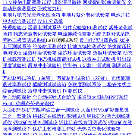
TLM接触电阻率测试仪
超景深显微镜
网版智能影像测量仪
全
自动影像测量仪
卧式拉力机
电池片稳态光衰老化试验箱
电池片紫外老化试验箱
电池片拉
脱力综合测试仪
IVEL分选机
外观检验台
湿漏电测试系统
组件实验室EL测试仪
紫外老化试
验箱
稳态光衰老化试验箱
电流连续性监测系统
PID测试系统
旁路二极管测试系统
LeTID测试系统
反向电流过载系统
脉冲
电压测试系统
绝缘耐压测试仪
接地连续性测试仪
绝缘耐压接
地测试仪
湿热环境试验箱
湿冻环境试验箱
热循环试验箱
动态
机械载荷测试机
静态机械载荷测试机
冰雹冲击试验机
引出端
强度试验机
霰弹冲击试验机
抗划伤（切割）测试机
剥离试验
机
万能材料试验机（单臂）
万能材料试验机（双臂）
光伏玻璃
透过率测试仪
醋酸测试试验箱
交联度测试系统
二极管接线盒
综合测试仪
落球冲击试验机
IV测试仪
半自动四探针
全自动探针式台阶仪
多通道太阳能MPPT系统
Horiba稳瞬态荧光光谱仪
大面积钙钛矿方阻椭偏二合一测试仪
大面积钙钛矿影像显微
二合一监测站
钙钛矿在线透过率测试机
钙钛矿P1激光划线测
试仪
钙钛矿在线PL测试仪
钙钛矿在线方阻测试仪
钙钛矿在线
膜厚测试仪
钙钛矿工艺检测工作站
光热真空老化试验箱