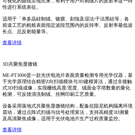
可视化的曲线呈现出来，有利于用户对制绒片的反射率这一特
性进行系统表征。
适用于「单多晶硅制绒、镀膜、刻蚀及湿法/干法黑硅等」各
前道工艺的粗糙表面指定波段范围内的反转率、反射率最低波
长点、总反射能量等。
查看详情
3D共聚焦显微镜
ME-PT3000是一款光伏电池片表面质量检测专用光学仪器，基
于光学原理结合精密Z向扫描模块与3D建模算法，通过非接触
式3D扫描成像，实现栅线高度/宽度、绒面金字塔数量的量化
检测，可反馈清洗制绒、丝网印刷工艺质量。
设备采用落地式共聚焦显微镜结构，配备抗阻尼机构隔离环境
震动，通过点阵式扫描与信号处理算法，支持高精度3D测量
及高清聚焦成像，适用于光伏电池片生产过程质量监控。
查看详情