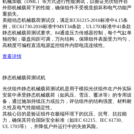
机械加载（DML）等方式进行性能测试，以验证光伏组件在
外部机械载荷下的性能，确保组件不受视觉损坏和电气功能严
重损失。
美能动态机械载荷测试仪，满足IEC61215-2016标准中4.15条
例，IEC61730-2016标准中MST34条款，UL1703标准中41条款
静态机械载荷测试要求。84通道压力传感器控制，每个气缸单
独控制；吸盘间距可调，万向结构，保障组件表面受力均匀，
高精度可编程直流电源监控组件内部电流连续性。
查看详情
静态机械载荷测试机
光伏组件静态机械载荷测试机是用于模拟光伏组件在户外实际
安装中承受静态机械载荷（如风压、雪压、覆冰等）的专用设
备，通过施加持续压力或拉力，评估组件的结构强度、材料耐
久性及电气性能稳定性。
其核心目的是验证组件在极端环境下的抗压、抗弯、抗拉能
力，确保其符合国际安全标准（如IEC 61215、IEC 61730、
UL 1703等），并降低户外运行中的失效风险。