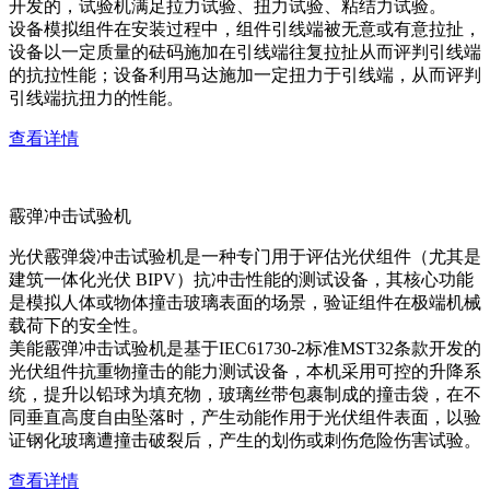
开发的，试验机满足拉力试验、扭力试验、粘结力试验。
设备模拟组件在安装过程中，组件引线端被无意或有意拉扯，
设备以一定质量的砝码施加在引线端往复拉扯从而评判引线端
的抗拉性能；设备利用马达施加一定扭力于引线端，从而评判
引线端抗扭力的性能。
查看详情
霰弹冲击试验机
光伏霰弹袋冲击试验机是一种专门用于评估光伏组件（尤其是
建筑一体化光伏 BIPV）抗冲击性能的测试设备，其核心功能
是模拟人体或物体撞击玻璃表面的场景，验证组件在极端机械
载荷下的安全性。
美能霰弹冲击试验机是基于IEC61730-2标准MST32条款开发的
光伏组件抗重物撞击的能力测试设备，本机采用可控的升降系
统，提升以铅球为填充物，玻璃丝带包裹制成的撞击袋，在不
同垂直高度自由坠落时，产生动能作用于光伏组件表面，以验
证钢化玻璃遭撞击破裂后，产生的划伤或刺伤危险伤害试验。
查看详情