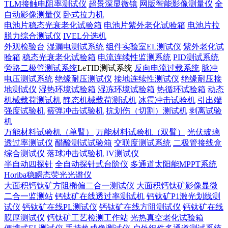
TLM接触电阻率测试仪
超景深显微镜
网版智能影像测量仪
全
自动影像测量仪
卧式拉力机
电池片稳态光衰老化试验箱
电池片紫外老化试验箱
电池片拉
脱力综合测试仪
IVEL分选机
外观检验台
湿漏电测试系统
组件实验室EL测试仪
紫外老化试
验箱
稳态光衰老化试验箱
电流连续性监测系统
PID测试系统
旁路二极管测试系统
LeTID测试系统
反向电流过载系统
脉冲
电压测试系统
绝缘耐压测试仪
接地连续性测试仪
绝缘耐压接
地测试仪
湿热环境试验箱
湿冻环境试验箱
热循环试验箱
动态
机械载荷测试机
静态机械载荷测试机
冰雹冲击试验机
引出端
强度试验机
霰弹冲击试验机
抗划伤（切割）测试机
剥离试验
机
万能材料试验机（单臂）
万能材料试验机（双臂）
光伏玻璃
透过率测试仪
醋酸测试试验箱
交联度测试系统
二极管接线盒
综合测试仪
落球冲击试验机
IV测试仪
半自动四探针
全自动探针式台阶仪
多通道太阳能MPPT系统
Horiba稳瞬态荧光光谱仪
大面积钙钛矿方阻椭偏二合一测试仪
大面积钙钛矿影像显微
二合一监测站
钙钛矿在线透过率测试机
钙钛矿P1激光划线测
试仪
钙钛矿在线PL测试仪
钙钛矿在线方阻测试仪
钙钛矿在线
膜厚测试仪
钙钛矿工艺检测工作站
光热真空老化试验箱