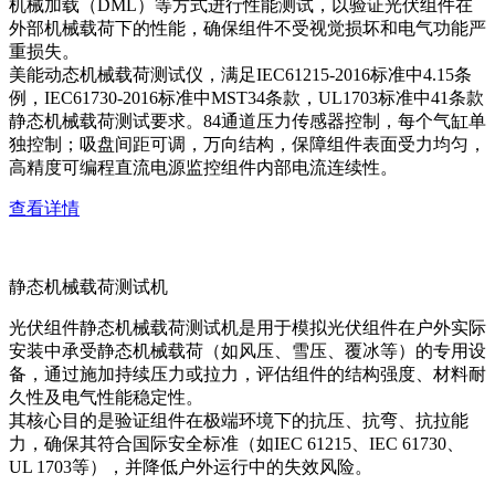
机械加载（DML）等方式进行性能测试，以验证光伏组件在
外部机械载荷下的性能，确保组件不受视觉损坏和电气功能严
重损失。
美能动态机械载荷测试仪，满足IEC61215-2016标准中4.15条
例，IEC61730-2016标准中MST34条款，UL1703标准中41条款
静态机械载荷测试要求。84通道压力传感器控制，每个气缸单
独控制；吸盘间距可调，万向结构，保障组件表面受力均匀，
高精度可编程直流电源监控组件内部电流连续性。
查看详情
静态机械载荷测试机
光伏组件静态机械载荷测试机是用于模拟光伏组件在户外实际
安装中承受静态机械载荷（如风压、雪压、覆冰等）的专用设
备，通过施加持续压力或拉力，评估组件的结构强度、材料耐
久性及电气性能稳定性。
其核心目的是验证组件在极端环境下的抗压、抗弯、抗拉能
力，确保其符合国际安全标准（如IEC 61215、IEC 61730、
UL 1703等），并降低户外运行中的失效风险。