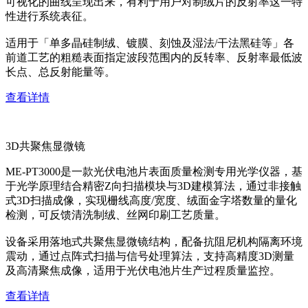
可视化的曲线呈现出来，有利于用户对制绒片的反射率这一特
性进行系统表征。
适用于「单多晶硅制绒、镀膜、刻蚀及湿法/干法黑硅等」各
前道工艺的粗糙表面指定波段范围内的反转率、反射率最低波
长点、总反射能量等。
查看详情
3D共聚焦显微镜
ME-PT3000是一款光伏电池片表面质量检测专用光学仪器，基
于光学原理结合精密Z向扫描模块与3D建模算法，通过非接触
式3D扫描成像，实现栅线高度/宽度、绒面金字塔数量的量化
检测，可反馈清洗制绒、丝网印刷工艺质量。
设备采用落地式共聚焦显微镜结构，配备抗阻尼机构隔离环境
震动，通过点阵式扫描与信号处理算法，支持高精度3D测量
及高清聚焦成像，适用于光伏电池片生产过程质量监控。
查看详情