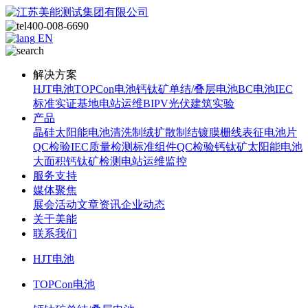
400-008-6690
EN
解决方案
HJT电池
TOPCon电池
钙钛矿单结/叠层电池
BC电池
IEC
标准
实证基地
电站运维
BIPV光伏建筑实验
产品
晶硅太阳能电池
清洗制绒
扩散制结
镀膜
栅线表征
电池片
QC检验
IEC质量检测标准
组件QC检验
钙钛矿太阳能电池
大面积钙钛矿检测
电站运维监控
服务支持
媒体聚焦
展会活动
文章资讯
企业动态
关于美能
联系我们
HJT电池
TOPCon电池