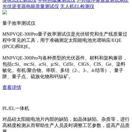
便携式EL测试仪
手持热成像测试仪
户外组件多通道测试系统
光伏逆变器电能质量测试仪
无人机EL检测仪
量子效率测试仪
MNPVQE-300Pro量子效率测试仪是光伏研究和生产线质量过
程中常见的工具，用于准确测定太阳能电池光谱响应/EQE
(IPCE)和IQE。
MNPVQE-300Pro与各种类型的光伏器件、材料和架构兼容，
包括c:Si、mc:Si、a:Si、µ:Si、CdTe、CIGS、CIS、Ge、染料
敏化、有机/聚合物、串联、多结（2-、3-、4-结等）、量子
阱、量子点、硫族化物和钙钛矿。
查看详情
PL/EL一体机
对晶硅太阳能电池片内部的缺陷，如晶体缺陷、杂质等，进行
高精度检测从而帮助生产人员及时调整工艺参数，提高产品质
量。