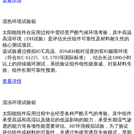
查看详情
湿热环境试验箱
太阳能组件在应用过程中需经受严酷气候环境考验，其中高温
高湿环境（DH试验）是评估光伏组件可靠性及材料耐久性的
核心测试项目。
该试验通过模拟85℃高温、85%RH相对湿度的双85极限环境
（符合IEC 61215、UL 1703等国际标准），结合长达1000小时
以上的持续循环测试，系统验证组件电性能衰减、封装材料失
效、组件长期可靠性预测。
查看详情
湿冻环境试验箱
太阳能组件应用过程中会经受各种严酷天气的考验。其中组件
承受高温和高湿以及随后的低温影响的能力，承受长期湿气渗
透的能力等各项性能需要评估。HF环境模拟试验，为了验证
评估组件或材料的可靠性，并通过热疲劳诱导失效模式，早期