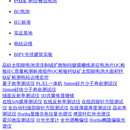
钙钛矿单结/叠层电池
BC电池
IEC标准
实证基地
电站运维
BIPV光伏建筑实验
晶硅太阳能电池
清洗制绒
扩散制结
镀膜
栅线表征
电池片QC检
验
IEC质量检测标准
组件QC检验
钙钛矿太阳能电池
大面积钙
钛矿检测
电站运维监控
量子效率测试仪
PL/EL一体机
Sinton硅片少子寿命测试仪
Sinton硅块少子寿命测试仪
绒面反射率测试仪
3D共聚焦显微镜
在线SiN膜厚测试仪
在线反射率测试仪
在线四探针方阻测试
仪
全自动扫描四探针方阻测试仪
在线薄膜厚度测试仪
晶化率
测试仪
Horiba显微共焦拉曼光谱仪
傅里叶红外光谱仪
霍尔效应测试仪
分光光度计
全光谱椭偏仪
Horiba椭圆偏振光
谱仪