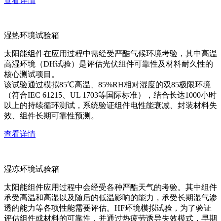
查看详情
湿热环境试验箱
太阳能组件在应用过程中需经受严酷气候环境考验，其中高温
高湿环境（DH试验）是评估光伏组件可靠性及材料耐久性的
核心测试项目。
该试验通过模拟85℃高温、85%RH相对湿度的双85极限环境
（符合IEC 61215、UL 1703等国际标准），结合长达1000小时
以上的持续循环测试，系统验证组件电性能衰减、封装材料失
效、组件长期可靠性预测。
查看详情
湿冻环境试验箱
太阳能组件应用过程中会经受各种严酷天气的考验。其中组件
承受高温和高湿以及随后的低温影响的能力，承受长期湿气渗
透的能力等各项性能需要评估。HF环境模拟试验，为了验证
评估组件或材料的可靠性，并通过热疲劳诱导失效模式，早期