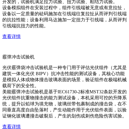
开发的，试验机满足拉力试验、扭力试验、粘结力试验。
设备模拟组件在安装过程中，组件引线端被无意或有意拉扯，
设备以一定质量的砝码施加在引线端往复拉扯从而评判引线端
的抗拉性能；设备利用马达施加一定扭力于引线端，从而评判
引线端抗扭力的性能。
查看详情
霰弹冲击试验机
光伏霰弹袋冲击试验机是一种专门用于评估光伏组件（尤其是
建筑一体化光伏 BIPV）抗冲击性能的测试设备，其核心功能
是模拟人体或物体撞击玻璃表面的场景，验证组件在极端机械
载荷下的安全性。
美能霰弹冲击试验机是基于IEC61730-2标准MST32条款开发的
光伏组件抗重物撞击的能力测试设备，本机采用可控的升降系
统，提升以铅球为填充物，玻璃丝带包裹制成的撞击袋，在不
同垂直高度自由坠落时，产生动能作用于光伏组件表面，以验
证钢化玻璃遭撞击破裂后，产生的划伤或刺伤危险伤害试验。
查看详情