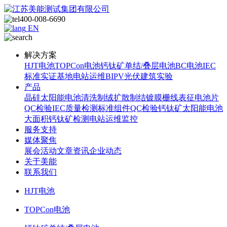
400-008-6690
EN
解决方案
HJT电池
TOPCon电池
钙钛矿单结/叠层电池
BC电池
IEC
标准
实证基地
电站运维
BIPV光伏建筑实验
产品
晶硅太阳能电池
清洗制绒
扩散制结
镀膜
栅线表征
电池片
QC检验
IEC质量检测标准
组件QC检验
钙钛矿太阳能电池
大面积钙钛矿检测
电站运维监控
服务支持
媒体聚焦
展会活动
文章资讯
企业动态
关于美能
联系我们
HJT电池
TOPCon电池