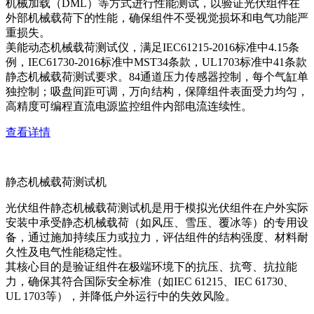
机械加载（DML）等方式进行性能测试，以验证光伏组件在
外部机械载荷下的性能，确保组件不受视觉损坏和电气功能严
重损失。
美能动态机械载荷测试仪，满足IEC61215-2016标准中4.15条
例，IEC61730-2016标准中MST34条款，UL1703标准中41条款
静态机械载荷测试要求。84通道压力传感器控制，每个气缸单
独控制；吸盘间距可调，万向结构，保障组件表面受力均匀，
高精度可编程直流电源监控组件内部电流连续性。
查看详情
静态机械载荷测试机
光伏组件静态机械载荷测试机是用于模拟光伏组件在户外实际
安装中承受静态机械载荷（如风压、雪压、覆冰等）的专用设
备，通过施加持续压力或拉力，评估组件的结构强度、材料耐
久性及电气性能稳定性。
其核心目的是验证组件在极端环境下的抗压、抗弯、抗拉能
力，确保其符合国际安全标准（如IEC 61215、IEC 61730、
UL 1703等），并降低户外运行中的失效风险。