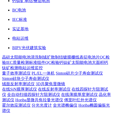
钙钛矿单结/叠层电池
BC电池
IEC标准
实证基地
电站运维
BIPV光伏建筑实验
晶硅太阳能电池
清洗制绒
扩散制结
镀膜
栅线表征
电池片QC检
验
IEC质量检测标准
组件QC检验
钙钛矿太阳能电池
大面积钙
钛矿检测
电站运维监控
量子效率测试仪
PL/EL一体机
Sinton硅片少子寿命测试仪
Sinton硅块少子寿命测试仪
绒面反射率测试仪
3D共聚焦显微镜
在线SiN膜厚测试仪
在线反射率测试仪
在线四探针方阻测试
仪
全自动扫描四探针方阻测试仪
在线薄膜厚度测试仪
晶化率
测试仪
Horiba显微共焦拉曼光谱仪
傅里叶红外光谱仪
霍尔效应测试仪
分光光度计
全光谱椭偏仪
Horiba椭圆偏振光
谱仪