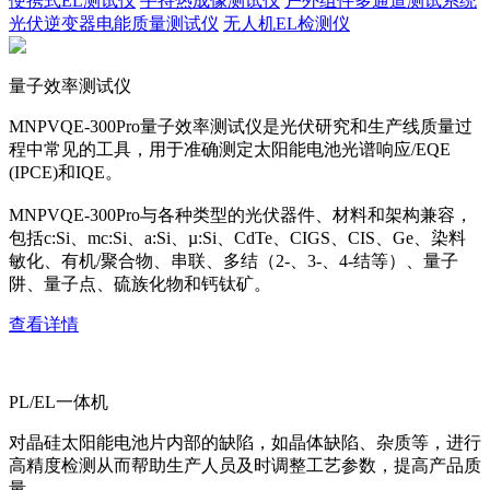
便携式EL测试仪
手持热成像测试仪
户外组件多通道测试系统
光伏逆变器电能质量测试仪
无人机EL检测仪
量子效率测试仪
MNPVQE-300Pro量子效率测试仪是光伏研究和生产线质量过
程中常见的工具，用于准确测定太阳能电池光谱响应/EQE
(IPCE)和IQE。
MNPVQE-300Pro与各种类型的光伏器件、材料和架构兼容，
包括c:Si、mc:Si、a:Si、µ:Si、CdTe、CIGS、CIS、Ge、染料
敏化、有机/聚合物、串联、多结（2-、3-、4-结等）、量子
阱、量子点、硫族化物和钙钛矿。
查看详情
PL/EL一体机
对晶硅太阳能电池片内部的缺陷，如晶体缺陷、杂质等，进行
高精度检测从而帮助生产人员及时调整工艺参数，提高产品质
量。