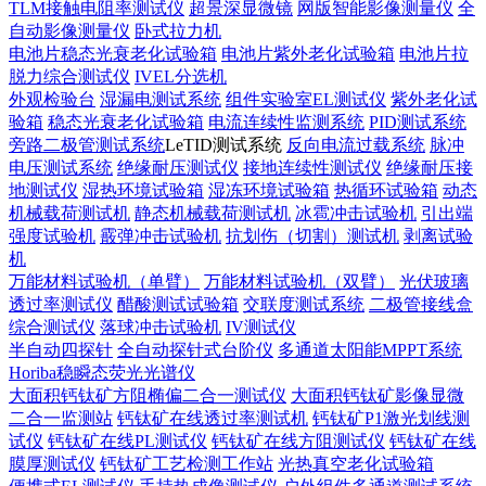
TLM接触电阻率测试仪
超景深显微镜
网版智能影像测量仪
全
自动影像测量仪
卧式拉力机
电池片稳态光衰老化试验箱
电池片紫外老化试验箱
电池片拉
脱力综合测试仪
IVEL分选机
外观检验台
湿漏电测试系统
组件实验室EL测试仪
紫外老化试
验箱
稳态光衰老化试验箱
电流连续性监测系统
PID测试系统
旁路二极管测试系统
LeTID测试系统
反向电流过载系统
脉冲
电压测试系统
绝缘耐压测试仪
接地连续性测试仪
绝缘耐压接
地测试仪
湿热环境试验箱
湿冻环境试验箱
热循环试验箱
动态
机械载荷测试机
静态机械载荷测试机
冰雹冲击试验机
引出端
强度试验机
霰弹冲击试验机
抗划伤（切割）测试机
剥离试验
机
万能材料试验机（单臂）
万能材料试验机（双臂）
光伏玻璃
透过率测试仪
醋酸测试试验箱
交联度测试系统
二极管接线盒
综合测试仪
落球冲击试验机
IV测试仪
半自动四探针
全自动探针式台阶仪
多通道太阳能MPPT系统
Horiba稳瞬态荧光光谱仪
大面积钙钛矿方阻椭偏二合一测试仪
大面积钙钛矿影像显微
二合一监测站
钙钛矿在线透过率测试机
钙钛矿P1激光划线测
试仪
钙钛矿在线PL测试仪
钙钛矿在线方阻测试仪
钙钛矿在线
膜厚测试仪
钙钛矿工艺检测工作站
光热真空老化试验箱