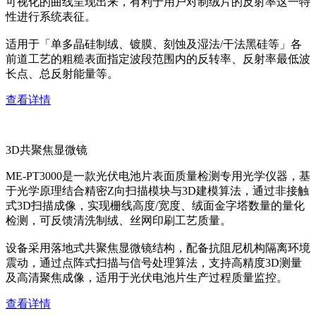
可视化的曲线呈现出来，有利于用户对制绒片的反射率这一特
性进行系统表征。
适用于「单多晶硅制绒、镀膜、刻蚀及湿法/干法黑硅等」各
前道工艺的粗糙表面指定波段范围内的反转率、反射率最低波
长点、总反射能量等。
查看详情
3D共聚焦显微镜
ME-PT3000是一款光伏电池片表面质量检测专用光学仪器，基
于光学原理结合精密Z向扫描模块与3D建模算法，通过非接触
式3D扫描成像，实现栅线高度/宽度、绒面金字塔数量的量化
检测，可反馈清洗制绒、丝网印刷工艺质量。
设备采用落地式共聚焦显微镜结构，配备抗阻尼机构隔离环境
震动，通过点阵式扫描与信号处理算法，支持高精度3D测量
及高清聚焦成像，适用于光伏电池片生产过程质量监控。
查看详情