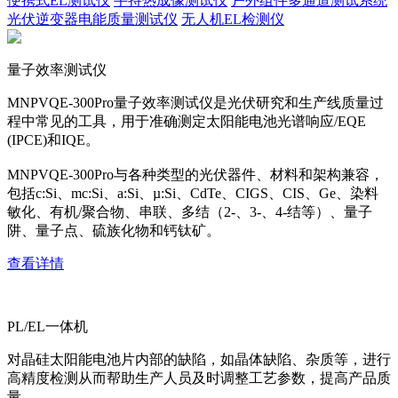
便携式EL测试仪
手持热成像测试仪
户外组件多通道测试系统
光伏逆变器电能质量测试仪
无人机EL检测仪
量子效率测试仪
MNPVQE-300Pro量子效率测试仪是光伏研究和生产线质量过
程中常见的工具，用于准确测定太阳能电池光谱响应/EQE
(IPCE)和IQE。
MNPVQE-300Pro与各种类型的光伏器件、材料和架构兼容，
包括c:Si、mc:Si、a:Si、µ:Si、CdTe、CIGS、CIS、Ge、染料
敏化、有机/聚合物、串联、多结（2-、3-、4-结等）、量子
阱、量子点、硫族化物和钙钛矿。
查看详情
PL/EL一体机
对晶硅太阳能电池片内部的缺陷，如晶体缺陷、杂质等，进行
高精度检测从而帮助生产人员及时调整工艺参数，提高产品质
量。