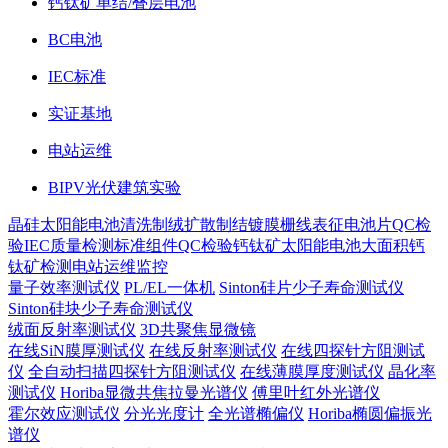
钙钛矿单结/叠层电池
BC电池
IEC标准
实证基地
电站运维
BIPV光伏建筑实验
晶硅太阳能电池
清洗制绒
扩散制结
镀膜
栅线表征
电池片QC检
验
IEC质量检测标准
组件QC检验
钙钛矿太阳能电池
大面积钙
钛矿检测
电站运维监控
量子效率测试仪
PL/EL一体机
Sinton硅片少子寿命测试仪
Sinton硅块少子寿命测试仪
绒面反射率测试仪
3D共聚焦显微镜
在线SiN膜厚测试仪
在线反射率测试仪
在线四探针方阻测试
仪
全自动扫描四探针方阻测试仪
在线薄膜厚度测试仪
晶化率
测试仪
Horiba显微共焦拉曼光谱仪
傅里叶红外光谱仪
霍尔效应测试仪
分光光度计
全光谱椭偏仪
Horiba椭圆偏振光
谱仪