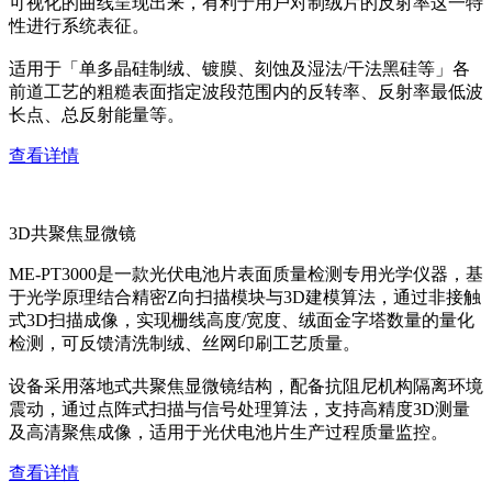
可视化的曲线呈现出来，有利于用户对制绒片的反射率这一特
性进行系统表征。
适用于「单多晶硅制绒、镀膜、刻蚀及湿法/干法黑硅等」各
前道工艺的粗糙表面指定波段范围内的反转率、反射率最低波
长点、总反射能量等。
查看详情
3D共聚焦显微镜
ME-PT3000是一款光伏电池片表面质量检测专用光学仪器，基
于光学原理结合精密Z向扫描模块与3D建模算法，通过非接触
式3D扫描成像，实现栅线高度/宽度、绒面金字塔数量的量化
检测，可反馈清洗制绒、丝网印刷工艺质量。
设备采用落地式共聚焦显微镜结构，配备抗阻尼机构隔离环境
震动，通过点阵式扫描与信号处理算法，支持高精度3D测量
及高清聚焦成像，适用于光伏电池片生产过程质量监控。
查看详情