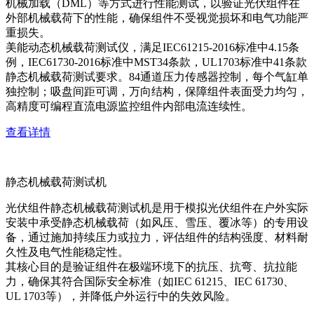
机械加载（DML）等方式进行性能测试，以验证光伏组件在
外部机械载荷下的性能，确保组件不受视觉损坏和电气功能严
重损失。
美能动态机械载荷测试仪，满足IEC61215-2016标准中4.15条
例，IEC61730-2016标准中MST34条款，UL1703标准中41条款
静态机械载荷测试要求。84通道压力传感器控制，每个气缸单
独控制；吸盘间距可调，万向结构，保障组件表面受力均匀，
高精度可编程直流电源监控组件内部电流连续性。
查看详情
静态机械载荷测试机
光伏组件静态机械载荷测试机是用于模拟光伏组件在户外实际
安装中承受静态机械载荷（如风压、雪压、覆冰等）的专用设
备，通过施加持续压力或拉力，评估组件的结构强度、材料耐
久性及电气性能稳定性。
其核心目的是验证组件在极端环境下的抗压、抗弯、抗拉能
力，确保其符合国际安全标准（如IEC 61215、IEC 61730、
UL 1703等），并降低户外运行中的失效风险。