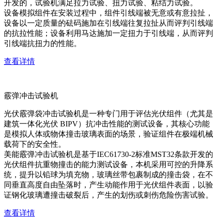
开发的，试验机满足拉力试验、扭力试验、粘结力试验。
设备模拟组件在安装过程中，组件引线端被无意或有意拉扯，
设备以一定质量的砝码施加在引线端往复拉扯从而评判引线端
的抗拉性能；设备利用马达施加一定扭力于引线端，从而评判
引线端抗扭力的性能。
查看详情
霰弹冲击试验机
光伏霰弹袋冲击试验机是一种专门用于评估光伏组件（尤其是
建筑一体化光伏 BIPV）抗冲击性能的测试设备，其核心功能
是模拟人体或物体撞击玻璃表面的场景，验证组件在极端机械
载荷下的安全性。
美能霰弹冲击试验机是基于IEC61730-2标准MST32条款开发的
光伏组件抗重物撞击的能力测试设备，本机采用可控的升降系
统，提升以铅球为填充物，玻璃丝带包裹制成的撞击袋，在不
同垂直高度自由坠落时，产生动能作用于光伏组件表面，以验
证钢化玻璃遭撞击破裂后，产生的划伤或刺伤危险伤害试验。
查看详情