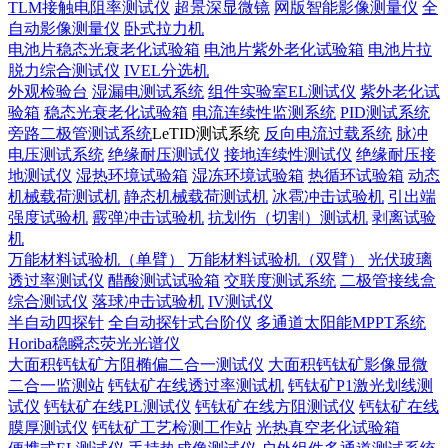
TLM接触电阻率测试仪
超景深显微镜
网版智能影像测量仪
全
自动影像测量仪
卧式拉力机
电池片稳态光衰老化试验箱
电池片紫外老化试验箱
电池片拉
脱力综合测试仪
IVEL分选机
外观检验台
湿漏电测试系统
组件实验室EL测试仪
紫外老化试
验箱
稳态光衰老化试验箱
电流连续性监测系统
PID测试系统
旁路二极管测试系统
LeTID测试系统
反向电流过载系统
脉冲
电压测试系统
绝缘耐压测试仪
接地连续性测试仪
绝缘耐压接
地测试仪
湿热环境试验箱
湿冻环境试验箱
热循环试验箱
动态
机械载荷测试机
静态机械载荷测试机
冰雹冲击试验机
引出端
强度试验机
霰弹冲击试验机
抗划伤（切割）测试机
剥离试验
机
万能材料试验机（单臂）
万能材料试验机（双臂）
光伏玻璃
透过率测试仪
醋酸测试试验箱
交联度测试系统
二极管接线盒
综合测试仪
落球冲击试验机
IV测试仪
半自动四探针
全自动探针式台阶仪
多通道太阳能MPPT系统
Horiba稳瞬态荧光光谱仪
大面积钙钛矿方阻椭偏二合一测试仪
大面积钙钛矿影像显微
二合一监测站
钙钛矿在线透过率测试机
钙钛矿P1激光划线测
试仪
钙钛矿在线PL测试仪
钙钛矿在线方阻测试仪
钙钛矿在线
膜厚测试仪
钙钛矿工艺检测工作站
光热真空老化试验箱