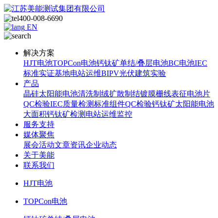
400-008-6690
EN
解决方案
HJT电池
TOPCon电池
钙钛矿单结/叠层电池
BC电池
IEC
标准
实证基地
电站运维
BIPV光伏建筑实验
产品
晶硅太阳能电池
清洗制绒
扩散制结
镀膜
栅线表征
电池片
QC检验
IEC质量检测标准
组件QC检验
钙钛矿太阳能电池
大面积钙钛矿检测
电站运维监控
服务支持
媒体聚焦
展会活动
文章资讯
企业动态
关于美能
联系我们
HJT电池
TOPCon电池