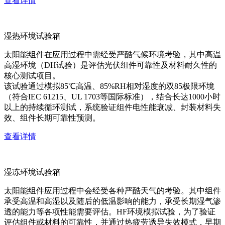
查看详情
湿热环境试验箱
太阳能组件在应用过程中需经受严酷气候环境考验，其中高温
高湿环境（DH试验）是评估光伏组件可靠性及材料耐久性的
核心测试项目。
该试验通过模拟85℃高温、85%RH相对湿度的双85极限环境
（符合IEC 61215、UL 1703等国际标准），结合长达1000小时
以上的持续循环测试，系统验证组件电性能衰减、封装材料失
效、组件长期可靠性预测。
查看详情
湿冻环境试验箱
太阳能组件应用过程中会经受各种严酷天气的考验。其中组件
承受高温和高湿以及随后的低温影响的能力，承受长期湿气渗
透的能力等各项性能需要评估。HF环境模拟试验，为了验证
评估组件或材料的可靠性，并通过热疲劳诱导失效模式，早期