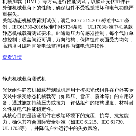
机械加载（DML）等方式进行性能测试，以验证光伏组件在
外部机械载荷下的性能，确保组件不受视觉损坏和电气功能严
重损失。
美能动态机械载荷测试仪，满足IEC61215-2016标准中4.15条
例，IEC61730-2016标准中MST34条款，UL1703标准中41条款
静态机械载荷测试要求。84通道压力传感器控制，每个气缸单
独控制；吸盘间距可调，万向结构，保障组件表面受力均匀，
高精度可编程直流电源监控组件内部电流连续性。
查看详情
静态机械载荷测试机
光伏组件静态机械载荷测试机是用于模拟光伏组件在户外实际
安装中承受静态机械载荷（如风压、雪压、覆冰等）的专用设
备，通过施加持续压力或拉力，评估组件的结构强度、材料耐
久性及电气性能稳定性。
其核心目的是验证组件在极端环境下的抗压、抗弯、抗拉能
力，确保其符合国际安全标准（如IEC 61215、IEC 61730、
UL 1703等），并降低户外运行中的失效风险。