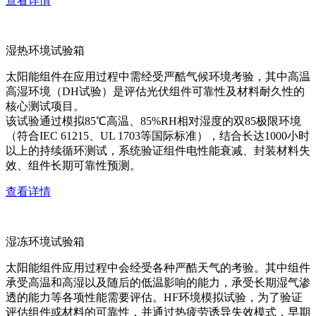
查看详情
湿热环境试验箱
太阳能组件在应用过程中需经受严酷气候环境考验，其中高温
高湿环境（DH试验）是评估光伏组件可靠性及材料耐久性的
核心测试项目。
该试验通过模拟85℃高温、85%RH相对湿度的双85极限环境
（符合IEC 61215、UL 1703等国际标准），结合长达1000小时
以上的持续循环测试，系统验证组件电性能衰减、封装材料失
效、组件长期可靠性预测。
查看详情
湿冻环境试验箱
太阳能组件应用过程中会经受各种严酷天气的考验。其中组件
承受高温和高湿以及随后的低温影响的能力，承受长期湿气渗
透的能力等各项性能需要评估。HF环境模拟试验，为了验证
评估组件或材料的可靠性，并通过热疲劳诱导失效模式，早期