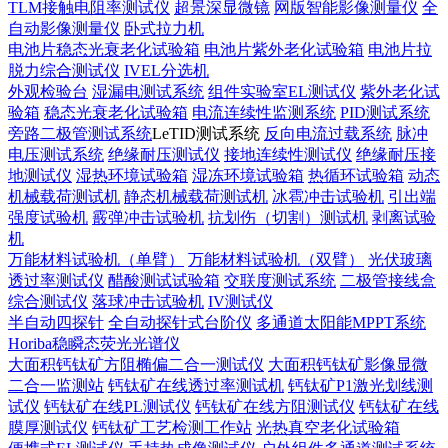
TLM接触电阻率测试仪
超景深显微镜
网版智能影像测量仪
全
自动影像测量仪
卧式拉力机
电池片稳态光衰老化试验箱
电池片紫外老化试验箱
电池片拉
脱力综合测试仪
IVEL分选机
外观检验台
湿漏电测试系统
组件实验室EL测试仪
紫外老化试
验箱
稳态光衰老化试验箱
电流连续性监测系统
PID测试系统
旁路二极管测试系统
LeTID测试系统
反向电流过载系统
脉冲
电压测试系统
绝缘耐压测试仪
接地连续性测试仪
绝缘耐压接
地测试仪
湿热环境试验箱
湿冻环境试验箱
热循环试验箱
动态
机械载荷测试机
静态机械载荷测试机
冰雹冲击试验机
引出端
强度试验机
霰弹冲击试验机
抗划伤（切割）测试机
剥离试验
机
万能材料试验机（单臂）
万能材料试验机（双臂）
光伏玻璃
透过率测试仪
醋酸测试试验箱
交联度测试系统
二极管接线盒
综合测试仪
落球冲击试验机
IV测试仪
半自动四探针
全自动探针式台阶仪
多通道太阳能MPPT系统
Horiba稳瞬态荧光光谱仪
大面积钙钛矿方阻椭偏二合一测试仪
大面积钙钛矿影像显微
二合一监测站
钙钛矿在线透过率测试机
钙钛矿P1激光划线测
试仪
钙钛矿在线PL测试仪
钙钛矿在线方阻测试仪
钙钛矿在线
膜厚测试仪
钙钛矿工艺检测工作站
光热真空老化试验箱