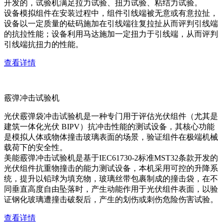
开发的，试验机满足拉力试验、扭力试验、粘结力试验。
设备模拟组件在安装过程中，组件引线端被无意或有意拉扯，
设备以一定质量的砝码施加在引线端往复拉扯从而评判引线端
的抗拉性能；设备利用马达施加一定扭力于引线端，从而评判
引线端抗扭力的性能。
查看详情
霰弹冲击试验机
光伏霰弹袋冲击试验机是一种专门用于评估光伏组件（尤其是
建筑一体化光伏 BIPV）抗冲击性能的测试设备，其核心功能
是模拟人体或物体撞击玻璃表面的场景，验证组件在极端机械
载荷下的安全性。
美能霰弹冲击试验机是基于IEC61730-2标准MST32条款开发的
光伏组件抗重物撞击的能力测试设备，本机采用可控的升降系
统，提升以铅球为填充物，玻璃丝带包裹制成的撞击袋，在不
同垂直高度自由坠落时，产生动能作用于光伏组件表面，以验
证钢化玻璃遭撞击破裂后，产生的划伤或刺伤危险伤害试验。
查看详情