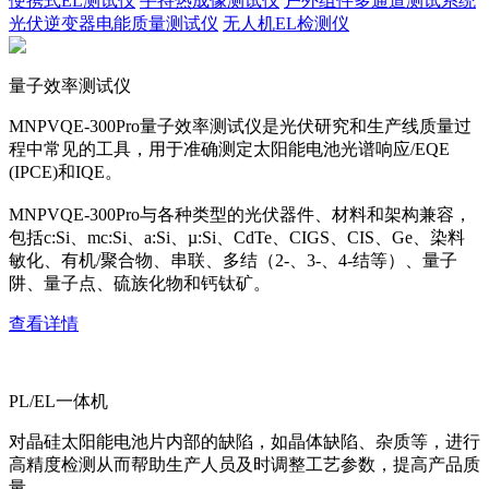
便携式EL测试仪
手持热成像测试仪
户外组件多通道测试系统
光伏逆变器电能质量测试仪
无人机EL检测仪
量子效率测试仪
MNPVQE-300Pro量子效率测试仪是光伏研究和生产线质量过
程中常见的工具，用于准确测定太阳能电池光谱响应/EQE
(IPCE)和IQE。
MNPVQE-300Pro与各种类型的光伏器件、材料和架构兼容，
包括c:Si、mc:Si、a:Si、µ:Si、CdTe、CIGS、CIS、Ge、染料
敏化、有机/聚合物、串联、多结（2-、3-、4-结等）、量子
阱、量子点、硫族化物和钙钛矿。
查看详情
PL/EL一体机
对晶硅太阳能电池片内部的缺陷，如晶体缺陷、杂质等，进行
高精度检测从而帮助生产人员及时调整工艺参数，提高产品质
量。