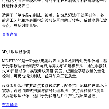
可视化的曲线呈现出来，有利于用户对制绒片的反射率这一特
性进行系统表征。
适用于「单多晶硅制绒、镀膜、刻蚀及湿法/干法黑硅等」各
前道工艺的粗糙表面指定波段范围内的反转率、反射率最低波
长点、总反射能量等。
查看详情
3D共聚焦显微镜
ME-PT3000是一款光伏电池片表面质量检测专用光学仪器，基
于光学原理结合精密Z向扫描模块与3D建模算法，通过非接触
式3D扫描成像，实现栅线高度/宽度、绒面金字塔数量的量化
检测，可反馈清洗制绒、丝网印刷工艺质量。
设备采用落地式共聚焦显微镜结构，配备抗阻尼机构隔离环境
震动，通过点阵式扫描与信号处理算法，支持高精度3D测量
及高清聚焦成像，适用于光伏电池片生产过程质量监控。
查看详情