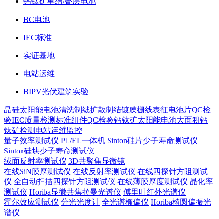
钙钛矿单结/叠层电池
BC电池
IEC标准
实证基地
电站运维
BIPV光伏建筑实验
晶硅太阳能电池
清洗制绒
扩散制结
镀膜
栅线表征
电池片QC检
验
IEC质量检测标准
组件QC检验
钙钛矿太阳能电池
大面积钙
钛矿检测
电站运维监控
量子效率测试仪
PL/EL一体机
Sinton硅片少子寿命测试仪
Sinton硅块少子寿命测试仪
绒面反射率测试仪
3D共聚焦显微镜
在线SiN膜厚测试仪
在线反射率测试仪
在线四探针方阻测试
仪
全自动扫描四探针方阻测试仪
在线薄膜厚度测试仪
晶化率
测试仪
Horiba显微共焦拉曼光谱仪
傅里叶红外光谱仪
霍尔效应测试仪
分光光度计
全光谱椭偏仪
Horiba椭圆偏振光
谱仪