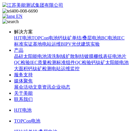
400-008-6690
EN
解决方案
HJT电池
TOPCon电池
钙钛矿单结/叠层电池
BC电池
IEC
标准
实证基地
电站运维
BIPV光伏建筑实验
产品
晶硅太阳能电池
清洗制绒
扩散制结
镀膜
栅线表征
电池片
QC检验
IEC质量检测标准
组件QC检验
钙钛矿太阳能电池
大面积钙钛矿检测
电站运维监控
服务支持
媒体聚焦
展会活动
文章资讯
企业动态
关于美能
联系我们
HJT电池
TOPCon电池