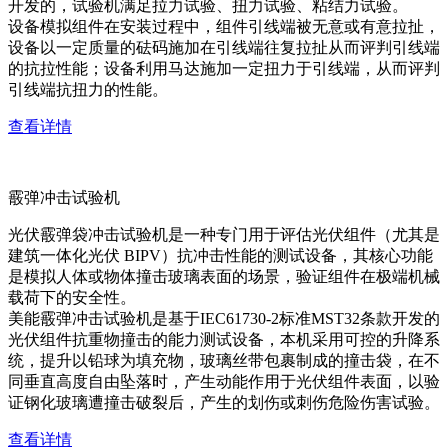
开发的，试验机满足拉力试验、扭力试验、粘结力试验。
设备模拟组件在安装过程中，组件引线端被无意或有意拉扯，
设备以一定质量的砝码施加在引线端往复拉扯从而评判引线端
的抗拉性能；设备利用马达施加一定扭力于引线端，从而评判
引线端抗扭力的性能。
查看详情
霰弹冲击试验机
光伏霰弹袋冲击试验机是一种专门用于评估光伏组件（尤其是
建筑一体化光伏 BIPV）抗冲击性能的测试设备，其核心功能
是模拟人体或物体撞击玻璃表面的场景，验证组件在极端机械
载荷下的安全性。
美能霰弹冲击试验机是基于IEC61730-2标准MST32条款开发的
光伏组件抗重物撞击的能力测试设备，本机采用可控的升降系
统，提升以铅球为填充物，玻璃丝带包裹制成的撞击袋，在不
同垂直高度自由坠落时，产生动能作用于光伏组件表面，以验
证钢化玻璃遭撞击破裂后，产生的划伤或刺伤危险伤害试验。
查看详情