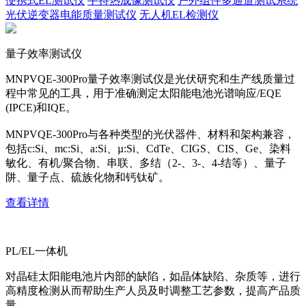
便携式EL测试仪
手持热成像测试仪
户外组件多通道测试系统
光伏逆变器电能质量测试仪
无人机EL检测仪
量子效率测试仪
MNPVQE-300Pro量子效率测试仪是光伏研究和生产线质量过
程中常见的工具，用于准确测定太阳能电池光谱响应/EQE
(IPCE)和IQE。
MNPVQE-300Pro与各种类型的光伏器件、材料和架构兼容，
包括c:Si、mc:Si、a:Si、µ:Si、CdTe、CIGS、CIS、Ge、染料
敏化、有机/聚合物、串联、多结（2-、3-、4-结等）、量子
阱、量子点、硫族化物和钙钛矿。
查看详情
PL/EL一体机
对晶硅太阳能电池片内部的缺陷，如晶体缺陷、杂质等，进行
高精度检测从而帮助生产人员及时调整工艺参数，提高产品质
量。