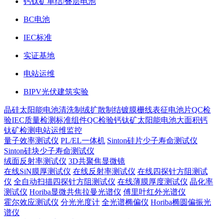
钙钛矿单结/叠层电池
BC电池
IEC标准
实证基地
电站运维
BIPV光伏建筑实验
晶硅太阳能电池
清洗制绒
扩散制结
镀膜
栅线表征
电池片QC检
验
IEC质量检测标准
组件QC检验
钙钛矿太阳能电池
大面积钙
钛矿检测
电站运维监控
量子效率测试仪
PL/EL一体机
Sinton硅片少子寿命测试仪
Sinton硅块少子寿命测试仪
绒面反射率测试仪
3D共聚焦显微镜
在线SiN膜厚测试仪
在线反射率测试仪
在线四探针方阻测试
仪
全自动扫描四探针方阻测试仪
在线薄膜厚度测试仪
晶化率
测试仪
Horiba显微共焦拉曼光谱仪
傅里叶红外光谱仪
霍尔效应测试仪
分光光度计
全光谱椭偏仪
Horiba椭圆偏振光
谱仪