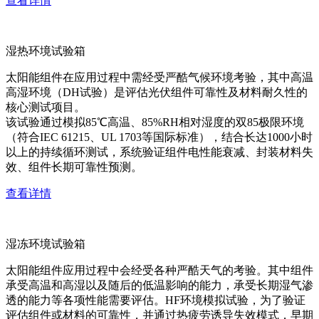
查看详情
湿热环境试验箱
太阳能组件在应用过程中需经受严酷气候环境考验，其中高温
高湿环境（DH试验）是评估光伏组件可靠性及材料耐久性的
核心测试项目。
该试验通过模拟85℃高温、85%RH相对湿度的双85极限环境
（符合IEC 61215、UL 1703等国际标准），结合长达1000小时
以上的持续循环测试，系统验证组件电性能衰减、封装材料失
效、组件长期可靠性预测。
查看详情
湿冻环境试验箱
太阳能组件应用过程中会经受各种严酷天气的考验。其中组件
承受高温和高湿以及随后的低温影响的能力，承受长期湿气渗
透的能力等各项性能需要评估。HF环境模拟试验，为了验证
评估组件或材料的可靠性，并通过热疲劳诱导失效模式，早期