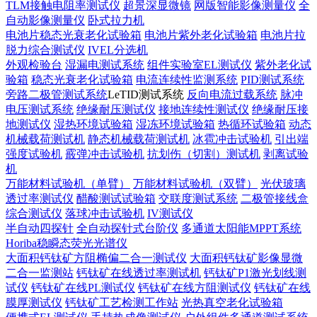
TLM接触电阻率测试仪
超景深显微镜
网版智能影像测量仪
全
自动影像测量仪
卧式拉力机
电池片稳态光衰老化试验箱
电池片紫外老化试验箱
电池片拉
脱力综合测试仪
IVEL分选机
外观检验台
湿漏电测试系统
组件实验室EL测试仪
紫外老化试
验箱
稳态光衰老化试验箱
电流连续性监测系统
PID测试系统
旁路二极管测试系统
LeTID测试系统
反向电流过载系统
脉冲
电压测试系统
绝缘耐压测试仪
接地连续性测试仪
绝缘耐压接
地测试仪
湿热环境试验箱
湿冻环境试验箱
热循环试验箱
动态
机械载荷测试机
静态机械载荷测试机
冰雹冲击试验机
引出端
强度试验机
霰弹冲击试验机
抗划伤（切割）测试机
剥离试验
机
万能材料试验机（单臂）
万能材料试验机（双臂）
光伏玻璃
透过率测试仪
醋酸测试试验箱
交联度测试系统
二极管接线盒
综合测试仪
落球冲击试验机
IV测试仪
半自动四探针
全自动探针式台阶仪
多通道太阳能MPPT系统
Horiba稳瞬态荧光光谱仪
大面积钙钛矿方阻椭偏二合一测试仪
大面积钙钛矿影像显微
二合一监测站
钙钛矿在线透过率测试机
钙钛矿P1激光划线测
试仪
钙钛矿在线PL测试仪
钙钛矿在线方阻测试仪
钙钛矿在线
膜厚测试仪
钙钛矿工艺检测工作站
光热真空老化试验箱