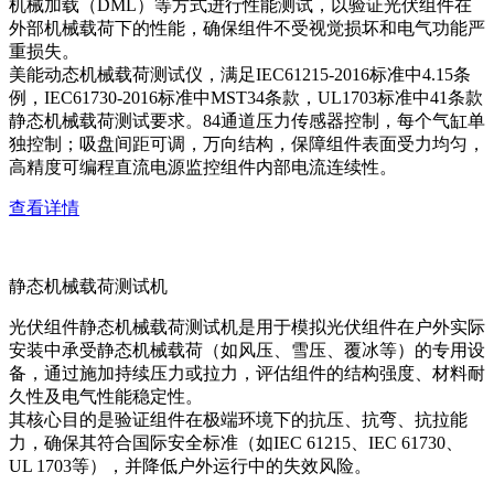
机械加载（DML）等方式进行性能测试，以验证光伏组件在
外部机械载荷下的性能，确保组件不受视觉损坏和电气功能严
重损失。
美能动态机械载荷测试仪，满足IEC61215-2016标准中4.15条
例，IEC61730-2016标准中MST34条款，UL1703标准中41条款
静态机械载荷测试要求。84通道压力传感器控制，每个气缸单
独控制；吸盘间距可调，万向结构，保障组件表面受力均匀，
高精度可编程直流电源监控组件内部电流连续性。
查看详情
静态机械载荷测试机
光伏组件静态机械载荷测试机是用于模拟光伏组件在户外实际
安装中承受静态机械载荷（如风压、雪压、覆冰等）的专用设
备，通过施加持续压力或拉力，评估组件的结构强度、材料耐
久性及电气性能稳定性。
其核心目的是验证组件在极端环境下的抗压、抗弯、抗拉能
力，确保其符合国际安全标准（如IEC 61215、IEC 61730、
UL 1703等），并降低户外运行中的失效风险。