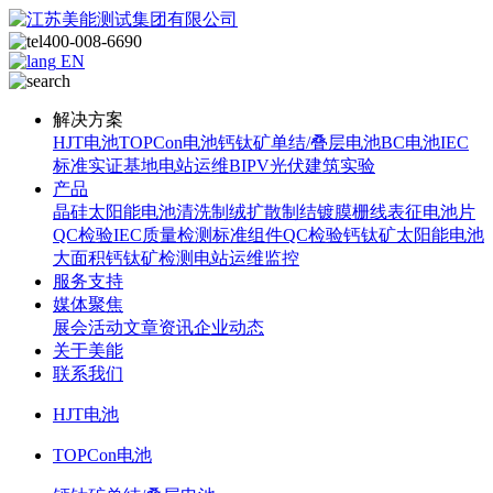
400-008-6690
EN
解决方案
HJT电池
TOPCon电池
钙钛矿单结/叠层电池
BC电池
IEC
标准
实证基地
电站运维
BIPV光伏建筑实验
产品
晶硅太阳能电池
清洗制绒
扩散制结
镀膜
栅线表征
电池片
QC检验
IEC质量检测标准
组件QC检验
钙钛矿太阳能电池
大面积钙钛矿检测
电站运维监控
服务支持
媒体聚焦
展会活动
文章资讯
企业动态
关于美能
联系我们
HJT电池
TOPCon电池