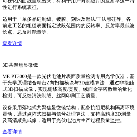
可视化的曲线呈现出来，有利于用户对制绒片的反射率这一特
性进行系统表征。
适用于「单多晶硅制绒、镀膜、刻蚀及湿法/干法黑硅等」各
前道工艺的粗糙表面指定波段范围内的反转率、反射率最低波
长点、总反射能量等。
查看详情
3D共聚焦显微镜
ME-PT3000是一款光伏电池片表面质量检测专用光学仪器，基
于光学原理结合精密Z向扫描模块与3D建模算法，通过非接触
式3D扫描成像，实现栅线高度/宽度、绒面金字塔数量的量化
检测，可反馈清洗制绒、丝网印刷工艺质量。
设备采用落地式共聚焦显微镜结构，配备抗阻尼机构隔离环境
震动，通过点阵式扫描与信号处理算法，支持高精度3D测量
及高清聚焦成像，适用于光伏电池片生产过程质量监控。
查看详情