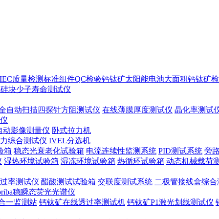
IEC质量检测标准
组件QC检验
钙钛矿太阳能电池
大面积钙钛矿检
ton硅块少子寿命测试仪
全自动扫描四探针方阻测试仪
在线薄膜厚度测试仪
晶化率测试
谱仪
自动影像测量仪
卧式拉力机
力综合测试仪
IVEL分选机
验箱
稳态光衰老化试验箱
电流连续性监测系统
PID测试系统
旁
仪
湿热环境试验箱
湿冻环境试验箱
热循环试验箱
动态机械载荷
过率测试仪
醋酸测试试验箱
交联度测试系统
二极管接线盒综合
oriba稳瞬态荧光光谱仪
合一监测站
钙钛矿在线透过率测试机
钙钛矿P1激光划线测试仪