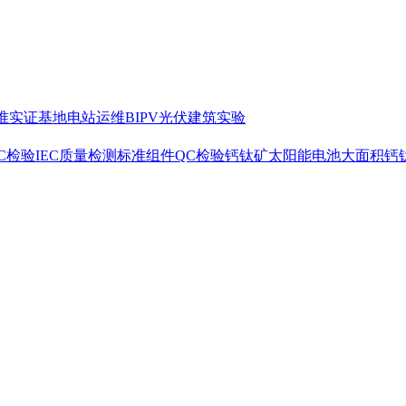
准
实证基地
电站运维
BIPV光伏建筑实验
C检验
IEC质量检测标准
组件QC检验
钙钛矿太阳能电池
大面积钙