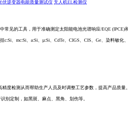
光伏逆变器电能质量测试仪
无人机EL检测仪
中常见的工具，用于准确测定太阳能电池光谱响应/EQE (IPCE)和
Si、mc:Si、a:Si、µ:Si、CdTe、CIGS、CIS、Ge、
高精度检测从而帮助生产人员及时调整工艺参数，提高产品质量
陷种类进行识别定制，如黑斑、麻点、黑角、划伤等。