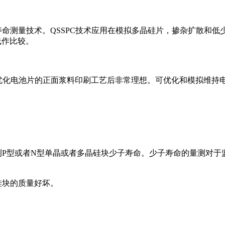
)少子寿命测量技术。QSSPC技术应用在模拟多晶硅片，掺杂扩散和
线作比较。
在监控优化电池片的正面浆料印刷工艺后非常理想。可优化和模拟维
就量测P型或者N型单晶或者多晶硅块少子寿命。少子寿命的量测对
硅块的质量好坏。