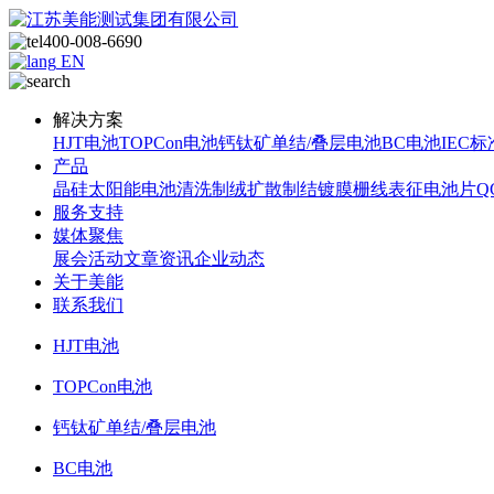
400-008-6690
EN
解决方案
HJT电池
TOPCon电池
钙钛矿单结/叠层电池
BC电池
IEC标
产品
晶硅太阳能电池
清洗制绒
扩散制结
镀膜
栅线表征
电池片Q
服务支持
媒体聚焦
展会活动
文章资讯
企业动态
关于美能
联系我们
HJT电池
TOPCon电池
钙钛矿单结/叠层电池
BC电池