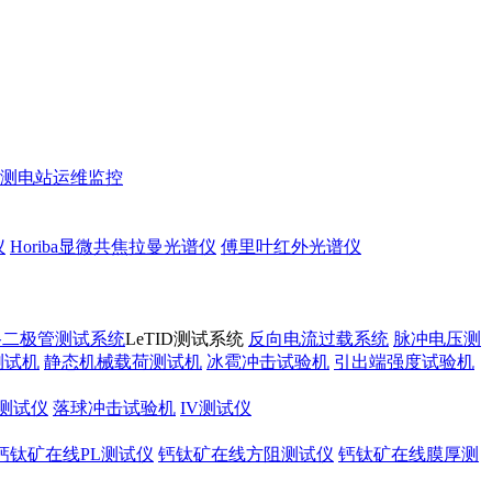
测
电站运维监控
仪
Horiba显微共焦拉曼光谱仪
傅里叶红外光谱仪
路二极管测试系统
LeTID测试系统
反向电流过载系统
脉冲电压测
测试机
静态机械载荷测试机
冰雹冲击试验机
引出端强度试验机
测试仪
落球冲击试验机
IV测试仪
钙钛矿在线PL测试仪
钙钛矿在线方阻测试仪
钙钛矿在线膜厚测