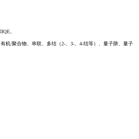
IQE。
染料敏化、有机/聚合物、串联、多结（2-、3-、4-结等）、量子阱、量子
。