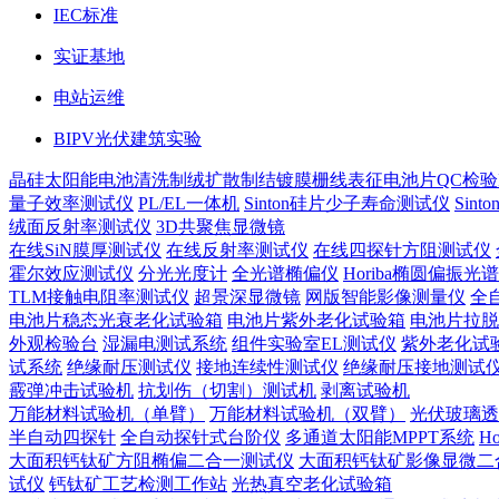
IEC标准
实证基地
电站运维
BIPV光伏建筑实验
晶硅太阳能电池
清洗制绒
扩散制结
镀膜
栅线表征
电池片QC检验
量子效率测试仪
PL/EL一体机
Sinton硅片少子寿命测试仪
Sin
绒面反射率测试仪
3D共聚焦显微镜
在线SiN膜厚测试仪
在线反射率测试仪
在线四探针方阻测试仪
霍尔效应测试仪
分光光度计
全光谱椭偏仪
Horiba椭圆偏振光
TLM接触电阻率测试仪
超景深显微镜
网版智能影像测量仪
全
电池片稳态光衰老化试验箱
电池片紫外老化试验箱
电池片拉脱
外观检验台
湿漏电测试系统
组件实验室EL测试仪
紫外老化试
试系统
绝缘耐压测试仪
接地连续性测试仪
绝缘耐压接地测试
霰弹冲击试验机
抗划伤（切割）测试机
剥离试验机
万能材料试验机（单臂）
万能材料试验机（双臂）
光伏玻璃透
半自动四探针
全自动探针式台阶仪
多通道太阳能MPPT系统
H
大面积钙钛矿方阻椭偏二合一测试仪
大面积钙钛矿影像显微二
试仪
钙钛矿工艺检测工作站
光热真空老化试验箱