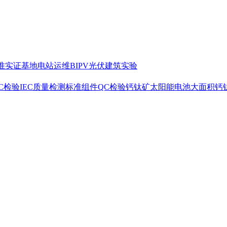
准
实证基地
电站运维
BIPV光伏建筑实验
C检验
IEC质量检测标准
组件QC检验
钙钛矿太阳能电池
大面积钙