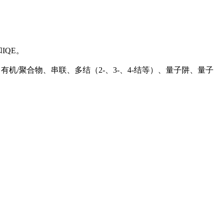
IQE。
染料敏化、有机/聚合物、串联、多结（2-、3-、4-结等）、量子阱、量子
。