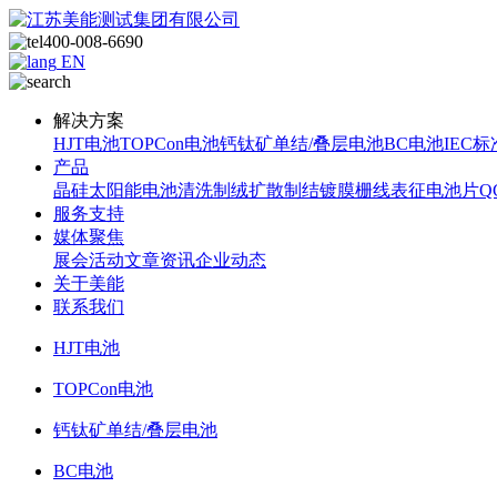
400-008-6690
EN
解决方案
HJT电池
TOPCon电池
钙钛矿单结/叠层电池
BC电池
IEC标
产品
晶硅太阳能电池
清洗制绒
扩散制结
镀膜
栅线表征
电池片Q
服务支持
媒体聚焦
展会活动
文章资讯
企业动态
关于美能
联系我们
HJT电池
TOPCon电池
钙钛矿单结/叠层电池
BC电池