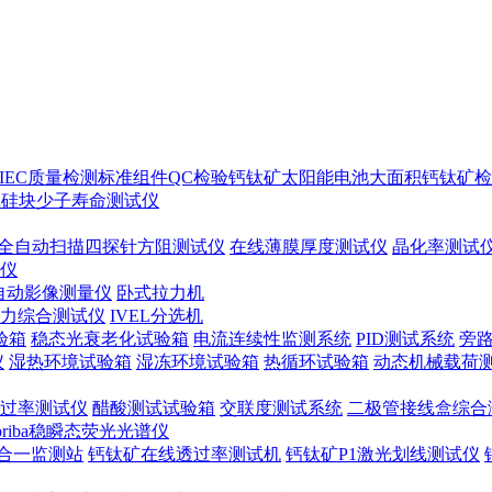
IEC质量检测标准
组件QC检验
钙钛矿太阳能电池
大面积钙钛矿检
ton硅块少子寿命测试仪
全自动扫描四探针方阻测试仪
在线薄膜厚度测试仪
晶化率测试
谱仪
自动影像测量仪
卧式拉力机
力综合测试仪
IVEL分选机
验箱
稳态光衰老化试验箱
电流连续性监测系统
PID测试系统
旁
仪
湿热环境试验箱
湿冻环境试验箱
热循环试验箱
动态机械载荷
过率测试仪
醋酸测试试验箱
交联度测试系统
二极管接线盒综合
oriba稳瞬态荧光光谱仪
合一监测站
钙钛矿在线透过率测试机
钙钛矿P1激光划线测试仪