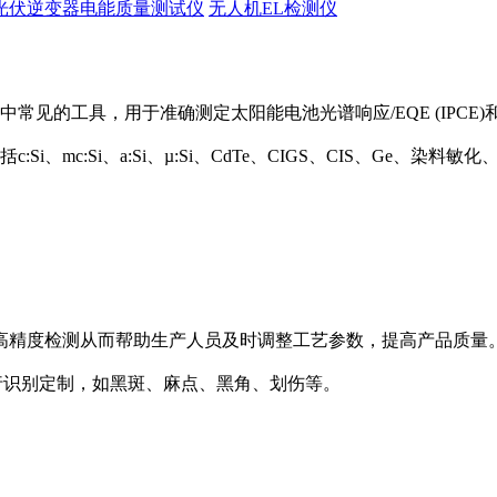
光伏逆变器电能质量测试仪
无人机EL检测仪
中常见的工具，用于准确测定太阳能电池光谱响应/EQE (IPCE)和
Si、mc:Si、a:Si、µ:Si、CdTe、CIGS、CIS、Ge、
高精度检测从而帮助生产人员及时调整工艺参数，提高产品质量
陷种类进行识别定制，如黑斑、麻点、黑角、划伤等。