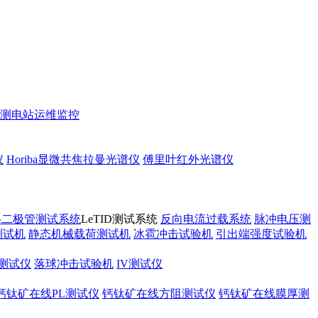
测
电站运维监控
仪
Horiba显微共焦拉曼光谱仪
傅里叶红外光谱仪
路二极管测试系统
LeTID测试系统
反向电流过载系统
脉冲电压测
测试机
静态机械载荷测试机
冰雹冲击试验机
引出端强度试验机
测试仪
落球冲击试验机
IV测试仪
钙钛矿在线PL测试仪
钙钛矿在线方阻测试仪
钙钛矿在线膜厚测