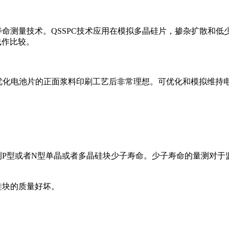
)少子寿命测量技术。QSSPC技术应用在模拟多晶硅片，掺杂扩散和
线作比较。
在监控优化电池片的正面浆料印刷工艺后非常理想。可优化和模拟维
就量测P型或者N型单晶或者多晶硅块少子寿命。少子寿命的量测对
硅块的质量好坏。