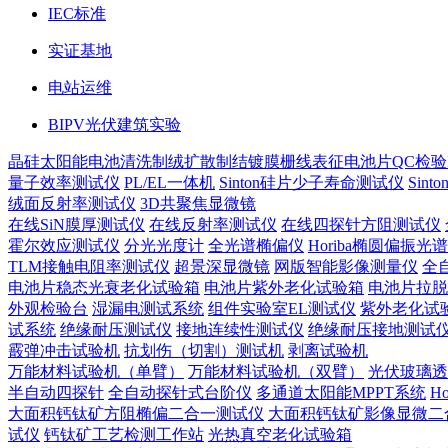
IEC标准
实证基地
电站运维
BIPV光伏建筑实验
晶硅太阳能电池
清洗制绒
扩散制结
镀膜
栅线表征
电池片QC检验
量子效率测试仪
PL/EL一体机
Sinton硅片少子寿命测试仪
Sin
绒面反射率测试仪
3D共聚焦显微镜
在线SiN膜厚测试仪
在线反射率测试仪
在线四探针方阻测试仪
霍尔效应测试仪
分光光度计
全光谱椭偏仪
Horiba椭圆偏振光
TLM接触电阻率测试仪
超景深显微镜
网版智能影像测量仪
全
电池片稳态光衰老化试验箱
电池片紫外老化试验箱
电池片拉脱
外观检验台
湿漏电测试系统
组件实验室EL测试仪
紫外老化试
试系统
绝缘耐压测试仪
接地连续性测试仪
绝缘耐压接地测试
霰弹冲击试验机
抗划伤（切割）测试机
剥离试验机
万能材料试验机（单臂）
万能材料试验机（双臂）
光伏玻璃透
半自动四探针
全自动探针式台阶仪
多通道太阳能MPPT系统
H
大面积钙钛矿方阻椭偏二合一测试仪
大面积钙钛矿影像显微二
试仪
钙钛矿工艺检测工作站
光热真空老化试验箱