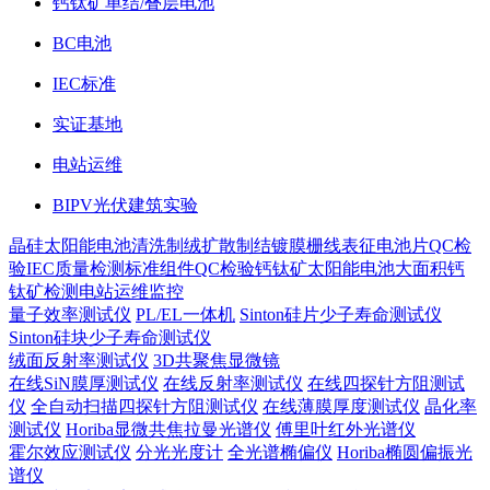
钙钛矿单结/叠层电池
BC电池
IEC标准
实证基地
电站运维
BIPV光伏建筑实验
晶硅太阳能电池
清洗制绒
扩散制结
镀膜
栅线表征
电池片QC检
验
IEC质量检测标准
组件QC检验
钙钛矿太阳能电池
大面积钙
钛矿检测
电站运维监控
量子效率测试仪
PL/EL一体机
Sinton硅片少子寿命测试仪
Sinton硅块少子寿命测试仪
绒面反射率测试仪
3D共聚焦显微镜
在线SiN膜厚测试仪
在线反射率测试仪
在线四探针方阻测试
仪
全自动扫描四探针方阻测试仪
在线薄膜厚度测试仪
晶化率
测试仪
Horiba显微共焦拉曼光谱仪
傅里叶红外光谱仪
霍尔效应测试仪
分光光度计
全光谱椭偏仪
Horiba椭圆偏振光
谱仪