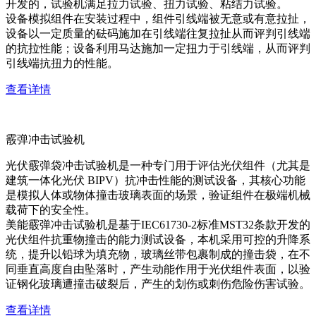
开发的，试验机满足拉力试验、扭力试验、粘结力试验。
设备模拟组件在安装过程中，组件引线端被无意或有意拉扯，
设备以一定质量的砝码施加在引线端往复拉扯从而评判引线端
的抗拉性能；设备利用马达施加一定扭力于引线端，从而评判
引线端抗扭力的性能。
查看详情
霰弹冲击试验机
光伏霰弹袋冲击试验机是一种专门用于评估光伏组件（尤其是
建筑一体化光伏 BIPV）抗冲击性能的测试设备，其核心功能
是模拟人体或物体撞击玻璃表面的场景，验证组件在极端机械
载荷下的安全性。
美能霰弹冲击试验机是基于IEC61730-2标准MST32条款开发的
光伏组件抗重物撞击的能力测试设备，本机采用可控的升降系
统，提升以铅球为填充物，玻璃丝带包裹制成的撞击袋，在不
同垂直高度自由坠落时，产生动能作用于光伏组件表面，以验
证钢化玻璃遭撞击破裂后，产生的划伤或刺伤危险伤害试验。
查看详情