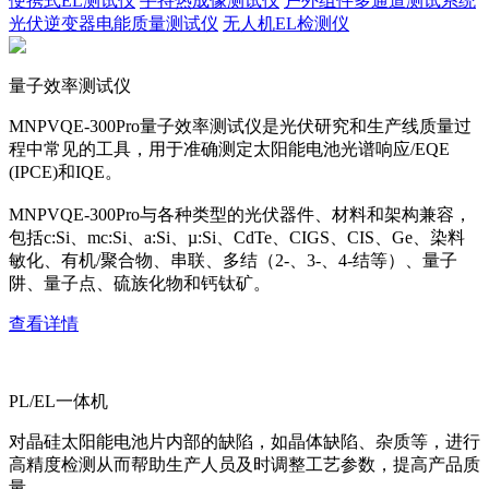
便携式EL测试仪
手持热成像测试仪
户外组件多通道测试系统
光伏逆变器电能质量测试仪
无人机EL检测仪
量子效率测试仪
MNPVQE-300Pro量子效率测试仪是光伏研究和生产线质量过
程中常见的工具，用于准确测定太阳能电池光谱响应/EQE
(IPCE)和IQE。
MNPVQE-300Pro与各种类型的光伏器件、材料和架构兼容，
包括c:Si、mc:Si、a:Si、µ:Si、CdTe、CIGS、CIS、Ge、染料
敏化、有机/聚合物、串联、多结（2-、3-、4-结等）、量子
阱、量子点、硫族化物和钙钛矿。
查看详情
PL/EL一体机
对晶硅太阳能电池片内部的缺陷，如晶体缺陷、杂质等，进行
高精度检测从而帮助生产人员及时调整工艺参数，提高产品质
量。