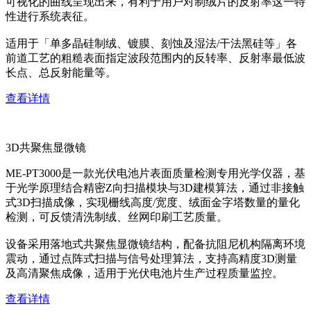
可视化的曲线呈现出来，有利于用户对制绒片的反射率这一特
性进行系统表征。
适用于「单多晶硅制绒、镀膜、刻蚀及湿法/干法黑硅等」各
前道工艺的粗糙表面指定波段范围内的反转率、反射率最低波
长点、总反射能量等。
查看详情
3D共聚焦显微镜
ME-PT3000是一款光伏电池片表面质量检测专用光学仪器，基
于光学原理结合精密Z向扫描模块与3D建模算法，通过非接触
式3D扫描成像，实现栅线高度/宽度、绒面金字塔数量的量化
检测，可反馈清洗制绒、丝网印刷工艺质量。
设备采用落地式共聚焦显微镜结构，配备抗阻尼机构隔离环境
震动，通过点阵式扫描与信号处理算法，支持高精度3D测量
及高清聚焦成像，适用于光伏电池片生产过程质量监控。
查看详情