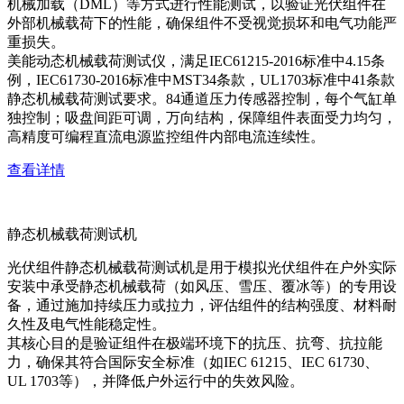
机械加载（DML）等方式进行性能测试，以验证光伏组件在
外部机械载荷下的性能，确保组件不受视觉损坏和电气功能严
重损失。
美能动态机械载荷测试仪，满足IEC61215-2016标准中4.15条
例，IEC61730-2016标准中MST34条款，UL1703标准中41条款
静态机械载荷测试要求。84通道压力传感器控制，每个气缸单
独控制；吸盘间距可调，万向结构，保障组件表面受力均匀，
高精度可编程直流电源监控组件内部电流连续性。
查看详情
静态机械载荷测试机
光伏组件静态机械载荷测试机是用于模拟光伏组件在户外实际
安装中承受静态机械载荷（如风压、雪压、覆冰等）的专用设
备，通过施加持续压力或拉力，评估组件的结构强度、材料耐
久性及电气性能稳定性。
其核心目的是验证组件在极端环境下的抗压、抗弯、抗拉能
力，确保其符合国际安全标准（如IEC 61215、IEC 61730、
UL 1703等），并降低户外运行中的失效风险。