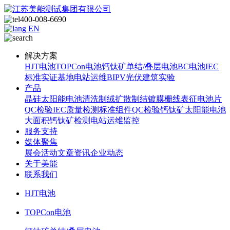
400-008-6690
EN
解决方案
HJT电池
TOPCon电池
钙钛矿单结/叠层电池
BC电池
IEC
标准
实证基地
电站运维
BIPV光伏建筑实验
产品
晶硅太阳能电池
清洗制绒
扩散制结
镀膜
栅线表征
电池片
QC检验
IEC质量检测标准
组件QC检验
钙钛矿太阳能电池
大面积钙钛矿检测
电站运维监控
服务支持
媒体聚焦
展会活动
文章资讯
企业动态
关于美能
联系我们
HJT电池
TOPCon电池