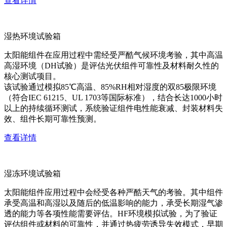
查看详情
湿热环境试验箱
太阳能组件在应用过程中需经受严酷气候环境考验，其中高温
高湿环境（DH试验）是评估光伏组件可靠性及材料耐久性的
核心测试项目。
该试验通过模拟85℃高温、85%RH相对湿度的双85极限环境
（符合IEC 61215、UL 1703等国际标准），结合长达1000小时
以上的持续循环测试，系统验证组件电性能衰减、封装材料失
效、组件长期可靠性预测。
查看详情
湿冻环境试验箱
太阳能组件应用过程中会经受各种严酷天气的考验。其中组件
承受高温和高湿以及随后的低温影响的能力，承受长期湿气渗
透的能力等各项性能需要评估。HF环境模拟试验，为了验证
评估组件或材料的可靠性，并通过热疲劳诱导失效模式，早期