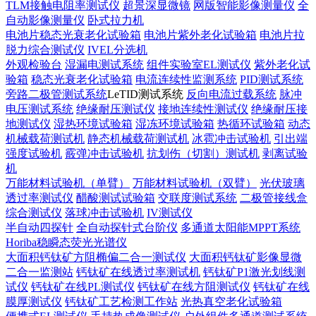
TLM接触电阻率测试仪
超景深显微镜
网版智能影像测量仪
全
自动影像测量仪
卧式拉力机
电池片稳态光衰老化试验箱
电池片紫外老化试验箱
电池片拉
脱力综合测试仪
IVEL分选机
外观检验台
湿漏电测试系统
组件实验室EL测试仪
紫外老化试
验箱
稳态光衰老化试验箱
电流连续性监测系统
PID测试系统
旁路二极管测试系统
LeTID测试系统
反向电流过载系统
脉冲
电压测试系统
绝缘耐压测试仪
接地连续性测试仪
绝缘耐压接
地测试仪
湿热环境试验箱
湿冻环境试验箱
热循环试验箱
动态
机械载荷测试机
静态机械载荷测试机
冰雹冲击试验机
引出端
强度试验机
霰弹冲击试验机
抗划伤（切割）测试机
剥离试验
机
万能材料试验机（单臂）
万能材料试验机（双臂）
光伏玻璃
透过率测试仪
醋酸测试试验箱
交联度测试系统
二极管接线盒
综合测试仪
落球冲击试验机
IV测试仪
半自动四探针
全自动探针式台阶仪
多通道太阳能MPPT系统
Horiba稳瞬态荧光光谱仪
大面积钙钛矿方阻椭偏二合一测试仪
大面积钙钛矿影像显微
二合一监测站
钙钛矿在线透过率测试机
钙钛矿P1激光划线测
试仪
钙钛矿在线PL测试仪
钙钛矿在线方阻测试仪
钙钛矿在线
膜厚测试仪
钙钛矿工艺检测工作站
光热真空老化试验箱